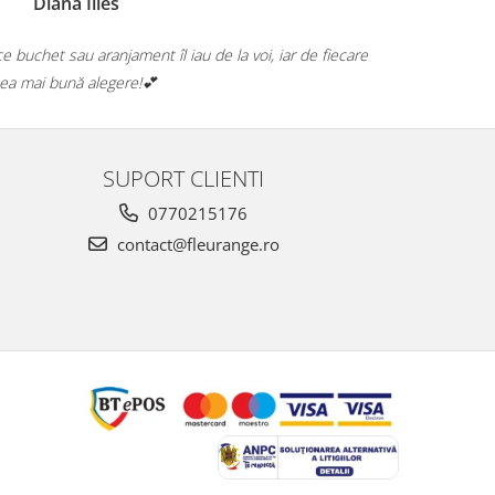
Diana Illés
e buchet sau aranjament îl iau de la voi, iar de fiecare
🤍 Flori
cea mai bună alegere!💕
SUPORT CLIENTI
0770215176
contact@fleurange.ro