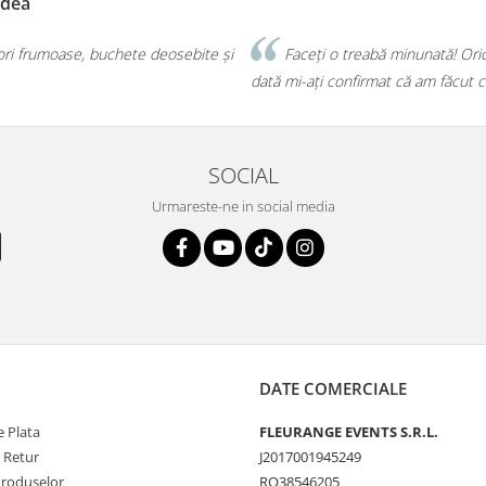
edea
lori frumoase, buchete deosebite și
Faceți o treabă minunată! Oric
dată mi-ați confirmat că am făcut 
SOCIAL
Urmareste-ne in social media
DATE COMERCIALE
 Plata
FLEURANGE EVENTS S.R.L.
e Retur
J2017001945249
Produselor
RO38546205