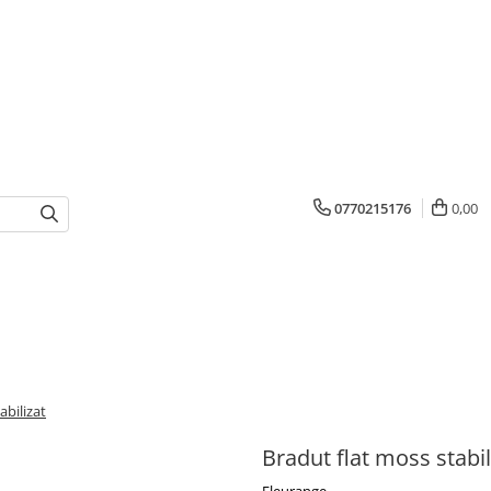
0770215176
0,00
abilizat
Bradut flat moss stabil