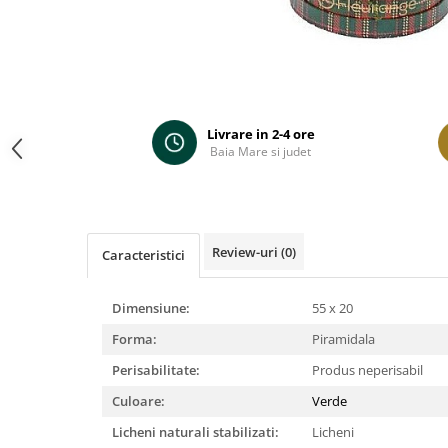
Distribuie
pe
Facebook
Livrare in 2-4 ore
Baia Mare si judet
Review-uri
(0)
Caracteristici
Dimensiune:
55 x 20
Forma:
Piramidala
Perisabilitate:
Produs neperisabil
Culoare:
Verde
Licheni naturali stabilizati:
Licheni