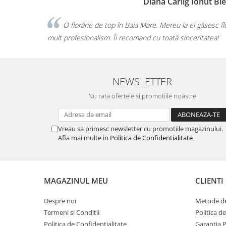
Diana Carlig Ionut Bl
Fleurange! Ne
O florărie de top în Baia Mare. Mereu la ei găsesc f
mult profesionalism. Îi recomand cu toată sinceritatea!
NEWSLETTER
Nu rata ofertele si promotiile noastre
Vreau sa primesc newsletter cu promotiile magazinului.
Afla mai multe in
Politica de Confidentialitate
MAGAZINUL MEU
CLIENTI
Despre noi
Metode de
Termeni si Conditii
Politica d
Politica de Confidentialitate
Garantia 