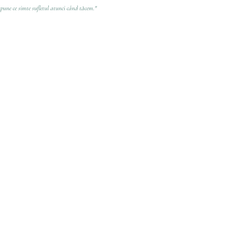
spune ce simte sufletul atunci când tăcem."