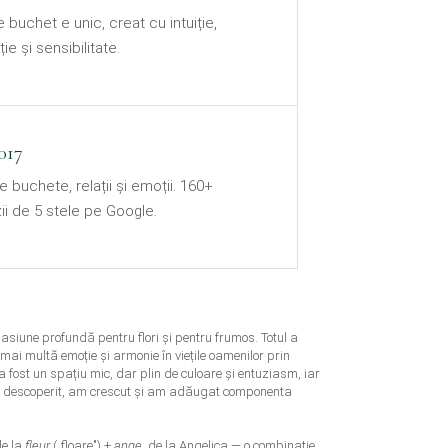
 buchet e unic, creat cu intuiție,
ie și sensibilitate.
017
 buchete, relații și emoții. 160+
ii de 5 stele pe Google.
pasiune profundă pentru flori și pentru frumos. Totul a
mai multă emoție și armonie în viețile oamenilor prin
e a fost un spațiu mic, dar plin de culoare și entuziasm, iar
-au descoperit, am crescut și am adăugat componenta
de la
fleur
(„floare") +
ange
, de la Angelica — o combinație