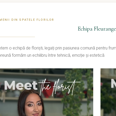
MENII DIN SPATELE FLORILOR
Echipa Fleurange
tem o echipă de floriști, legați prin pasiunea comună pentru frumo
reună formăm un echilibru între tehnică, emoție și estetică.