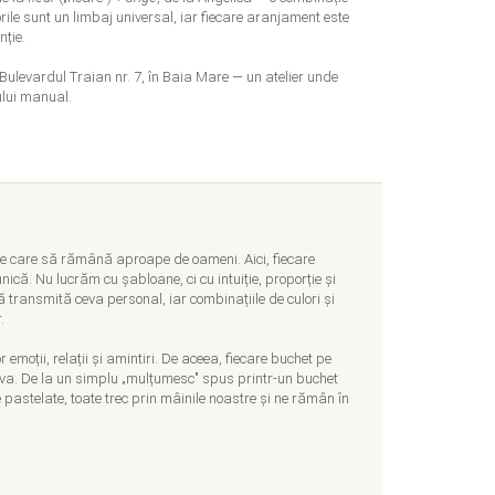
orile sunt un limbaj universal, iar fiecare aranjament este
nție.
e Bulevardul Traian nr. 7, în Baia Mare — un atelier unde
ului manual.
rie care să rămână aproape de oameni. Aici, fiecare
ică. Nu lucrăm cu șabloane, ci cu intuiție, proporție și
 transmită ceva personal, iar combinațiile de culori și
.
r emoții, relații și amintiri. De aceea, fiecare buchet pe
iva. De la un simplu „mulțumesc" spus printr-un buchet
 pastelate, toate trec prin mâinile noastre și ne rămân în