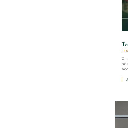
Te
FL
Cre
past
ade
„