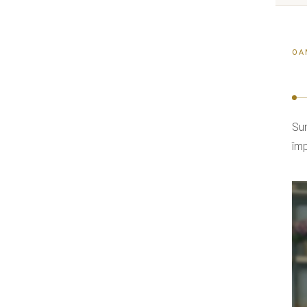
OA
Sun
împ