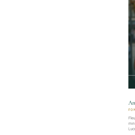
An
FO
Fleu
mini
Lucr