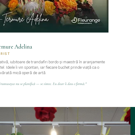
rmure Adelina
ORIST
ativă, iubitoare de trandafiri bordo și maestră în aranjamente
el. Ideile îi vin spontan, iar fiecare buchet prinde viață ca o
vărată mică operă de artă.
Frumusețea nu se planifică — se simte. Eu doar îi dau o formă."