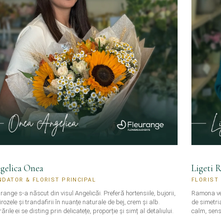
gelica Onea
Ligeti 
NDATOR & FLORIST PRINCIPAL
FLORIST
range s-a născut din visul Angelicăi. Preferă hortensiile, bujorii,
Ramona vede
rozele și trandafirii în nuanțe naturale de bej, crem și alb.
de simetri
ările ei se disting prin delicatețe, proporție și simț al detaliului.
calm, sensi