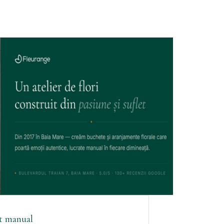
i
t manual