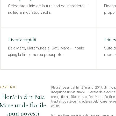
Selectate zilnic de la furnizori de încredere —
Fiecare
nu lucrăm cu stoc vechi.
proporț
Livrare rapidă
Din 2
Baia Mare, Maramureș și Satu Mare — florile
Sute de
ajung la timp, mereu proaspete.
recenz
SPRE NOI
Fleurange a luat ființă în anul 2017, dintr-o 
început ca un vis simplu – acela de a aduce 
Florăria din Baia
creații florale făcute cu suflet. Prima florări
treptat, odată cu încrederea celor care ne
Mare unde florile
online.
spun povești
Numele Fleurange vine din limba franceză, 