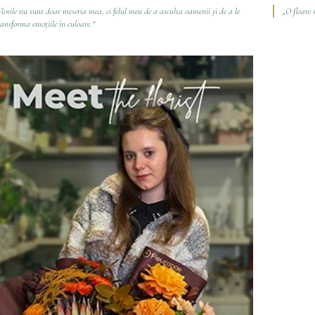
Florile nu sunt doar meseria mea, ci felul meu de a asculta oamenii și de a le
„O floare 
ransforma emoțiile în culoare."