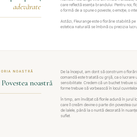
adevărate
care reflectă esența brandului. Pentru noi, fl
o formă de a spune o poveste, o emoție, o inte
Astăzi, Fleurange este o florărie stabilită p
estetica naturală se îmbină cu precizia lucr
TORIA NOASTRĂ
De la început, am dorit să construim o floră
comandă este tratată cu grijă, ca o lucrare un
Povestea noastră
sensibilitate. Credem că un buchet trebuie să
forme trebuie să vorbească în locul cuvintelor
În timp, am învățat că florile adună în jurul lo
care îl creăm devine o parte din povestea cu
de lalele, până la o nuntă decorată în nuanțe
suflet.