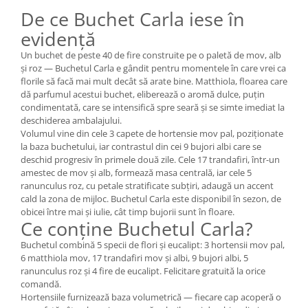
De ce Buchet Carla iese în
evidență
Un buchet de peste 40 de fire construite pe o paletă de mov, alb
și roz — Buchetul Carla e gândit pentru momentele în care vrei ca
florile să facă mai mult decât să arate bine. Matthiola, floarea care
dă parfumul acestui buchet, eliberează o aromă dulce, puțin
condimentată, care se intensifică spre seară și se simte imediat la
deschiderea ambalajului.
Volumul vine din cele 3 capete de hortensie mov pal, poziționate
la baza buchetului, iar contrastul din cei 9 bujori albi care se
deschid progresiv în primele două zile. Cele 17 trandafiri, într-un
amestec de mov și alb, formează masa centrală, iar cele 5
ranunculus roz, cu petale stratificate subțiri, adaugă un accent
cald la zona de mijloc. Buchetul Carla este disponibil în sezon, de
obicei între mai și iulie, cât timp bujorii sunt în floare.
Ce conține Buchetul Carla?
Buchetul combină 5 specii de flori și eucalipt: 3 hortensii mov pal,
6 matthiola mov, 17 trandafiri mov și albi, 9 bujori albi, 5
ranunculus roz și 4 fire de eucalipt. Felicitare gratuită la orice
comandă.
Hortensiile furnizează baza volumetrică — fiecare cap acoperă o