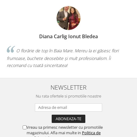
Diana Carlig Ionut Bledea
 top în Baia Mare. Mereu la ei găsesc flori
Faceți o treabă m
 deosebite și mult profesionalism. Îi
iau de la voi, iar de f
 sinceritatea!
mai bună alegere!💕
NEWSLETTER
Nu rata ofertele si promotiile noastre
Vreau sa primesc newsletter cu promotiile
magazinului. Afla mai multe in
Politica de