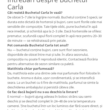
Carla
Cât rezistă Buchetul Carla în vază?
De obicei 5–7 zile la îngrijire normală. Buchetul conține 5 specii, iar
durata este dictată de hortensii și bujori, care sunt florile cele mai
sensibile din compoziție. Taie tijele oblic, pune buchetul în apă
rece imediat, și schimbă apa la 2–3 zile. Dacă hortensiile se ofilesc
prematur, scufundă capul florii complet în apă rece pentru 20–30
de minute — se rehidratează prin petale.
Pot comanda Buchetul Carla tot anul?
Nu — buchetul conține bujori, care sunt flori sezoniere,
disponibile de obicei între mai și iulie. În afara sezonului,
compoziția nu poate fi reprodusă identic. Contactează florăria
pentru alternative de sezon similare ca paletă.
Matthiola chiar parfumează?
Da, matthiola este una dintre cele mai parfumate flori folosite în
buchete. Aroma e dulce, ușor condimentată, și se intensifică
seara. La un buchet cu 6 fire de matthiola, parfumul se simte la
deschiderea ambalajului și persistă câteva zile.
Ce fac dacă bujorii nu s-au deschis la livrare?
E normal — bujorii ajung adesea în boboc strâns sau semi-
deschis și se deschid complet în 24–48 de ore la temperatura
camerei. Ține buchetul într-un loc luminos dar fără soare direct, și