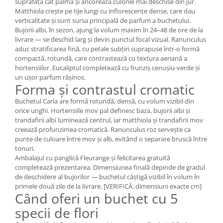
suprafață cât palma și ancorează culorile mai deschise din jur.
Matthiola crește pe tije lungi cu inflorescențe dense, care dau
verticalitate și sunt sursa principală de parfum a buchetului.
Bujorii albi, în sezon, ajung la volum maxim în 24–48 de ore de la
livrare — se deschid larg și devin punctul focal vizual. Ranunculus
aduc stratificarea fină, cu petale subțiri suprapuse într-o formă
compactă, rotundă, care contrastează cu textura aeriană a
hortensiilor. Eucaliptul completează cu frunziș cenușiu-verde și
un ușor parfum rășinos.
Forma și contrastul cromatic
Buchetul Carla are formă rotundă, densă, cu volum vizibil din
orice unghi. Hortensiile mov pal definesc baza, bujorii albi și
trandafirii albi luminează centrul, iar matthiola și trandafirii mov
creează profunzimea cromatică. Ranunculus roz servește ca
punte de culoare între mov și alb, evitând o separare bruscă între
tonuri.
Ambalajul cu panglică Fleurange și felicitarea gratuită
completează prezentarea. Dimensiunea finală depinde de gradul
de deschidere al bujorilor — buchetul câștigă vizibil în volum în
primele două zile de la livrare. [VERIFICĂ: dimensiuni exacte cm]
Când oferi un buchet cu 5
specii de flori