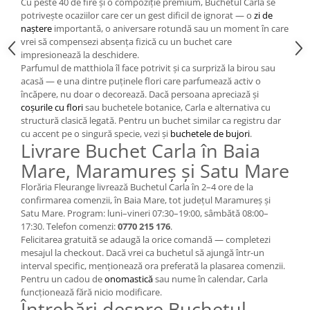
Cu peste 40 de fire și o compoziție premium, Buchetul Carla se
potrivește ocaziilor care cer un gest dificil de ignorat — o
zi de
naștere
importantă, o aniversare rotundă sau un moment în care
vrei să compensezi absența fizică cu un buchet care
impresionează la deschidere.
Parfumul de matthiola îl face potrivit și ca surpriză la birou sau
acasă — e una dintre puținele flori care parfumează activ o
încăpere, nu doar o decorează. Dacă persoana apreciază și
coșurile cu flori
sau buchetele botanice, Carla e alternativa cu
structură clasică legată. Pentru un buchet similar ca registru dar
cu accent pe o singură specie, vezi și
buchetele de bujori
.
Livrare Buchet Carla în Baia
Mare, Maramureș și Satu Mare
Florăria Fleurange livrează Buchetul Carla în 2–4 ore de la
confirmarea comenzii, în Baia Mare, tot județul Maramureș și
Satu Mare. Program: luni–vineri 07:30–19:00, sâmbătă 08:00–
17:30. Telefon comenzi:
0770 215 176
.
Felicitarea gratuită se adaugă la orice comandă — completezi
mesajul la checkout. Dacă vrei ca buchetul să ajungă într-un
interval specific, menționează ora preferată la plasarea comenzii.
Pentru un cadou de
onomastică
sau nume în calendar, Carla
funcționează fără nicio modificare.
Întrebări despre Buchetul