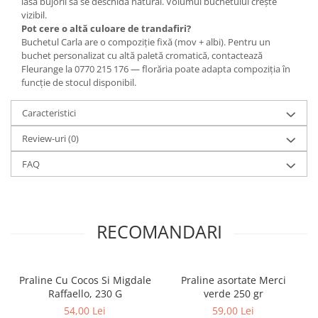
lasă bujorii să se deschidă natural. Volumul buchetului crește
vizibil.
Pot cere o altă culoare de trandafiri?
Buchetul Carla are o compoziție fixă (mov + albi). Pentru un
buchet personalizat cu altă paletă cromatică, contactează
Fleurange la 0770 215 176 — florăria poate adapta compoziția în
funcție de stocul disponibil.
Caracteristici
Review-uri
(0)
FAQ
RECOMANDARI
Praline Cu Cocos Si Migdale
Praline asortate Merci
Raffaello, 230 G
verde 250 gr
54,00 Lei
59,00 Lei