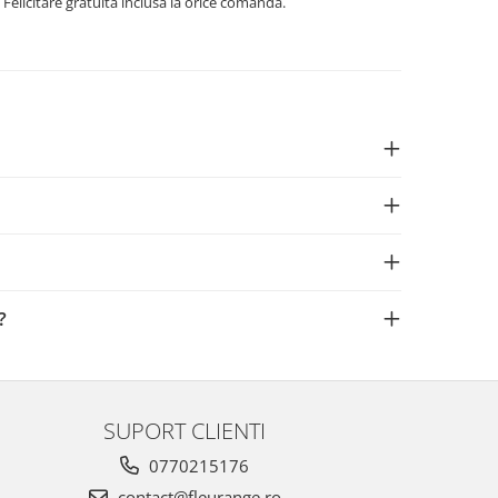
 Felicitare gratuita inclusa la orice comanda.
?
SUPORT CLIENTI
0770215176
contact@fleurange.ro