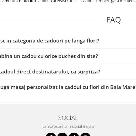
njamente cu dulciuri si flori
in aceeasi cutie — cadoul complet, gata de oferit.
FAQ
sc in categoria de cadouri pe langa flori?
bina un cadou cu orice buchet din site?
 cadoul direct destinatarului, ca surpriza?
uga mesaj personalizat la cadoul cu flori din Baia Mare
SOCIAL
Urmareste-ne in social media