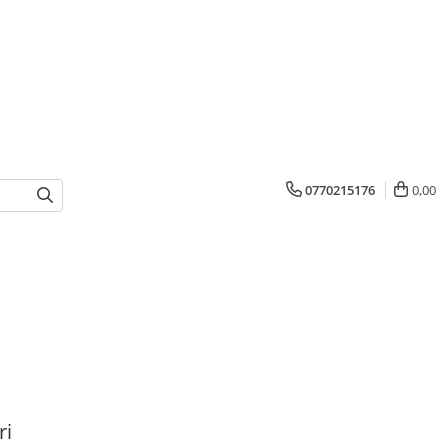
0770215176
0,00
ri