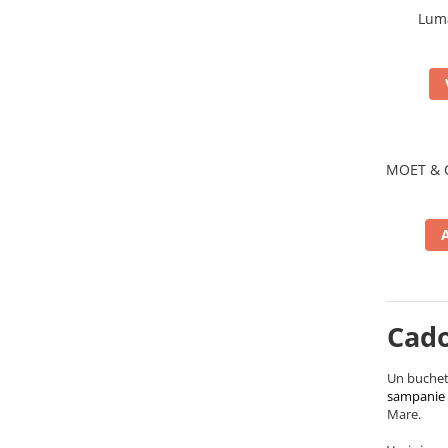
Luma
MOET & 
Cado
Un buchet
sampanie 
Mare.