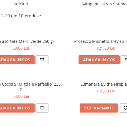
Dulciuri
Sampanie si Vin Spuma
1-
10
din
10
produse
e asortate Merci verde 250 gr
Prosecco Mionetto Treviso 
59,00 Lei
121,00 Lei
ADAUGA IN COS
ADAUGA IN COS
u Cocos Si Migdale Raffaello, 230
Lumanare By the Firepl
G
165,00 Lei
54,00 Lei
ADAUGA IN COS
VEZI VARIANTE