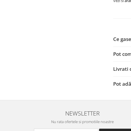
Vezi si
ara
Ce gase
Pot com
Livrati
Pot adă
NEWSLETTER
Nu rata ofertele si promotiile noastre