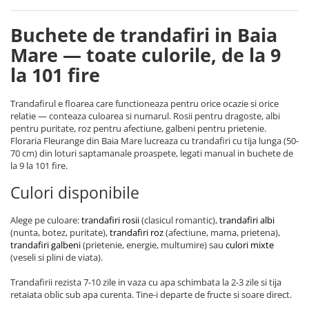
Buchete de trandafiri in Baia
Mare — toate culorile, de la 9
la 101 fire
Trandafirul e floarea care functioneaza pentru orice ocazie si orice
relatie — conteaza culoarea si numarul. Rosii pentru dragoste, albi
pentru puritate, roz pentru afectiune, galbeni pentru prietenie.
Floraria Fleurange din Baia Mare lucreaza cu trandafiri cu tija lunga (50-
70 cm) din loturi saptamanale proaspete, legati manual in buchete de
la 9 la 101 fire.
Culori disponibile
Alege pe culoare:
trandafiri rosii
(clasicul romantic),
trandafiri albi
(nunta, botez, puritate),
trandafiri roz
(afectiune, mama, prietena),
trandafiri galbeni
(prietenie, energie, multumire) sau
culori mixte
(veseli si plini de viata).
Trandafirii rezista 7-10 zile in vaza cu apa schimbata la 2-3 zile si tija
retaiata oblic sub apa curenta. Tine-i departe de fructe si soare direct.