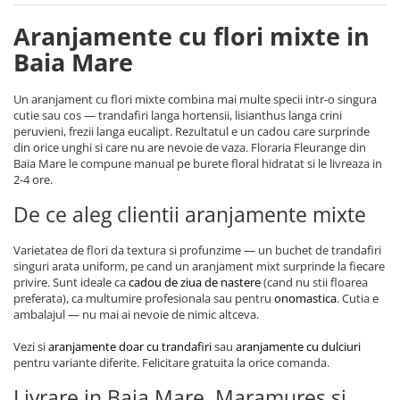
Aranjamente cu flori mixte in
Baia Mare
Un aranjament cu flori mixte combina mai multe specii intr-o singura
cutie sau cos — trandafiri langa hortensii, lisianthus langa crini
peruvieni, frezii langa eucalipt. Rezultatul e un cadou care surprinde
din orice unghi si care nu are nevoie de vaza. Floraria Fleurange din
Baia Mare le compune manual pe burete floral hidratat si le livreaza in
2-4 ore.
De ce aleg clientii aranjamente mixte
Varietatea de flori da textura si profunzime — un buchet de trandafiri
singuri arata uniform, pe cand un aranjament mixt surprinde la fiecare
privire. Sunt ideale ca
cadou de ziua de nastere
(cand nu stii floarea
preferata), ca multumire profesionala sau pentru
onomastica
. Cutia e
ambalajul — nu mai ai nevoie de nimic altceva.
Vezi si
aranjamente doar cu trandafiri
sau
aranjamente cu dulciuri
pentru variante diferite. Felicitare gratuita la orice comanda.
Livrare in Baia Mare, Maramures si