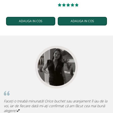
ADAUGA IN COS
ADAUGA IN COS
Faceți o treabă minunată! Orice buchet sau aranjament îl iau de la

voi, iar de fiecare dată mi-ați confirmat că am făcut cea mai bună
p
alegere!💕