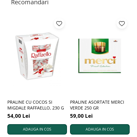
Recomandari
PRALINE CU COCOS SI
PRALINE ASORTATE MERCI
M
MIGDALE RAFFAELLO, 230 G
VERDE 250 GR
7
54,00 Lei
59,00 Lei
9
ADAUGA IN COS
ADAUGA IN COS