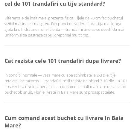
cel de 101 trandafiri cu tije standard?
Diferenta e de inaltime si prezenta fizica. Tijele de 70 cm fac buchetul
vizibil mai inalt si mai greu. Din punct de vedere floral, tija mai lunga
ajuta la o hidratare mai eficienta — trandafirii tind sa se deschida mai
uniform si sa pastreze capul drept mai mult timp.
Cat rezista cele 101 trandafiri dupa livrare?
In conditii normale — vaza mare cu apa schimbata la 2-3 zile, tije
retaiate, loc racoros — trandafirii rosii rezista de obicei 7-10 zile. La 101
fire, verifica nivelul apei zilnic — consumul e mult mai mare decat la un
buchet obisnuit. Florile livrate in Baia Mare sunt proaspat taiate.
Cum comand acest buchet cu livrare in Baia
Mare?