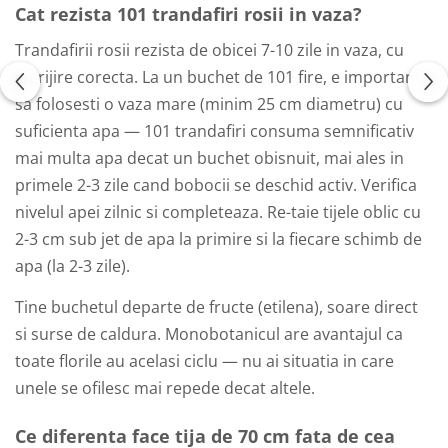
Cat rezista 101 trandafiri rosii in vaza?
Trandafirii rosii rezista de obicei 7-10 zile in vaza, cu
ingrijire corecta. La un buchet de 101 fire, e important
sa folosesti o vaza mare (minim 25 cm diametru) cu
suficienta apa — 101 trandafiri consuma semnificativ
mai multa apa decat un buchet obisnuit, mai ales in
primele 2-3 zile cand bobocii se deschid activ. Verifica
nivelul apei zilnic si completeaza. Re-taie tijele oblic cu
2-3 cm sub jet de apa la primire si la fiecare schimb de
apa (la 2-3 zile).
Tine buchetul departe de fructe (etilena), soare direct
si surse de caldura. Monobotanicul are avantajul ca
toate florile au acelasi ciclu — nu ai situatia in care
unele se ofilesc mai repede decat altele.
Ce diferenta face tija de 70 cm fata de cea