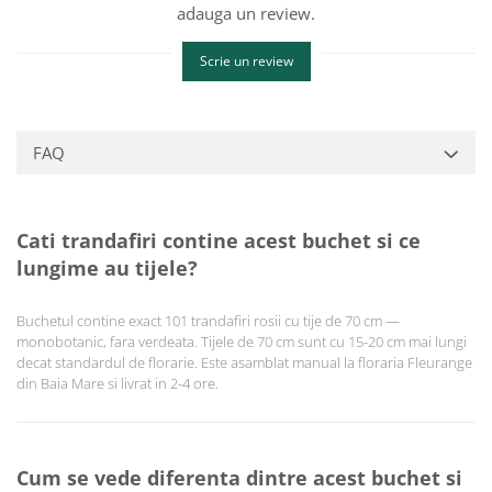
adauga un review.
Scrie un review
FAQ
Cati trandafiri contine acest buchet si ce
lungime au tijele?
Buchetul contine exact 101 trandafiri rosii cu tije de 70 cm —
monobotanic, fara verdeata. Tijele de 70 cm sunt cu 15-20 cm mai lungi
decat standardul de florarie. Este asamblat manual la floraria Fleurange
din Baia Mare si livrat in 2-4 ore.
Cum se vede diferenta dintre acest buchet si