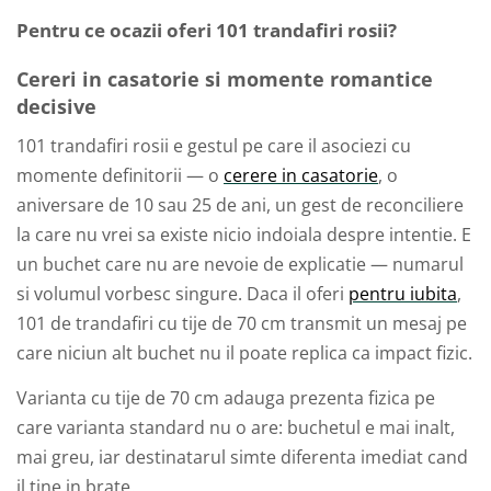
Pentru ce ocazii oferi 101 trandafiri rosii?
Cereri in casatorie si momente romantice
decisive
101 trandafiri rosii e gestul pe care il asociezi cu
momente definitorii — o
cerere in casatorie
, o
aniversare de 10 sau 25 de ani, un gest de reconciliere
la care nu vrei sa existe nicio indoiala despre intentie. E
un buchet care nu are nevoie de explicatie — numarul
si volumul vorbesc singure. Daca il oferi
pentru iubita
,
101 de trandafiri cu tije de 70 cm transmit un mesaj pe
care niciun alt buchet nu il poate replica ca impact fizic.
Varianta cu tije de 70 cm adauga prezenta fizica pe
care varianta standard nu o are: buchetul e mai inalt,
mai greu, iar destinatarul simte diferenta imediat cand
il tine in brate.