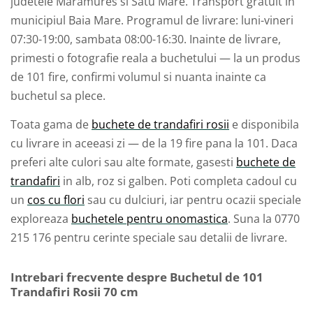
judetele Maramures si Satu Mare. Transport gratuit in
municipiul Baia Mare. Programul de livrare: luni-vineri
07:30-19:00, sambata 08:00-16:30. Inainte de livrare,
primesti o fotografie reala a buchetului — la un produs
de 101 fire, confirmi volumul si nuanta inainte ca
buchetul sa plece.
Toata gama de
buchete de trandafiri rosii
e disponibila
cu livrare in aceeasi zi — de la 19 fire pana la 101. Daca
preferi alte culori sau alte formate, gasesti
buchete de
trandafiri
in alb, roz si galben. Poti completa cadoul cu
un
cos cu flori
sau cu dulciuri, iar pentru ocazii speciale
exploreaza
buchetele pentru onomastica
. Suna la 0770
215 176 pentru cerinte speciale sau detalii de livrare.
Intrebari frecvente despre Buchetul de 101
Trandafiri Rosii 70 cm