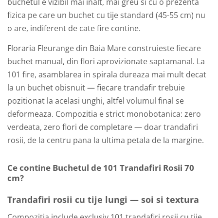
buchetul e vizibil mai inalt, mai greu si cu o prezenta
fizica pe care un buchet cu tije standard (45-55 cm) nu
o are, indiferent de cate fire contine.
Floraria Fleurange din Baia Mare construieste fiecare
buchet manual, din flori aprovizionate saptamanal. La
101 fire, asamblarea in spirala dureaza mai mult decat
la un buchet obisnuit — fiecare trandafir trebuie
pozitionat la acelasi unghi, altfel volumul final se
deformeaza. Compozitia e strict monobotanica: zero
verdeata, zero flori de completare — doar trandafiri
rosii, de la centru pana la ultima petala de la margine.
Ce contine Buchetul de 101 Trandafiri Rosii 70
cm?
Trandafiri rosii cu tije lungi — soi si textura
Compozitia include exclusiv 101 trandafiri rosii cu tije