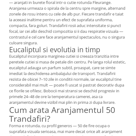
— aranjati in burete floral intr-o cutie rotunda Fleurange.
Aranjarea urmeaza o spirala de la centru spre margine, alternand
zonele de rosu intens cu cele de alb pur. Fiecare trandafir e taiat
la aceeasi inaltime pentru un efect de suprafata uniforma,
compacta, fara goluri. Trandafirii rosii aduc intensitate si punct
focal, iar cei albi deschid compozitia si ii dau respiratie vizuala —
contrastul e cel care face aranjamentul spectaculos, nu o singura
culoare singura.
Eucaliptul si evolutia in timp
Eucaliptul inconjoara marginea cutiei si creeaza tranzitia intre
peretele cutiei si masa de petale din centru. Pe langa rolul estetic,
eucaliptul adauga un parfum subtil, proaspat, care se simte
imediat la deschiderea ambalajului de transport. Trandafirii
rezista de obicei 7–10 zile in conditii normale, iar eucaliptul tine
considerabil mai mult — poate fi uscat si pastrat decorativ dupa
ce florile se ofilesc. Bobocii mai stransi se deschid progresiv in
primele 24–48 de ore la temperatura camerei, asa ca
aranjamentul devine vizibil mai plin in prima zi dupa livrare.
Cum arata Aranjamentul 50
Trandafiri?
Forma e rotunda, cu profil generos — 50 de fire ocupa o
suprafata vizuala serioasa, mai mare decat orice alt aranjament