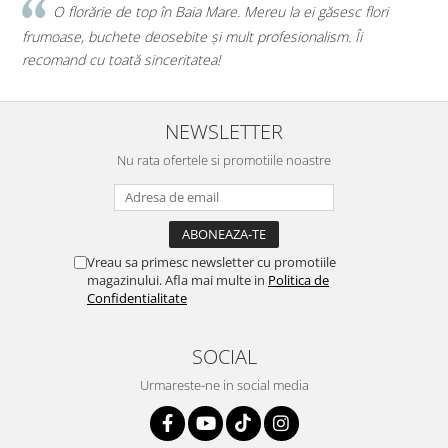
ăsesc flori
Faceți o treabă minunată! Orice buchet sau aran
sm. Îi
iau de la voi, iar de fiecare dată mi-ați confirmat că a
mai bună alegere!💕
NEWSLETTER
Nu rata ofertele si promotiile noastre
Vreau sa primesc newsletter cu promotiile
magazinului. Afla mai multe in
Politica de
Confidentialitate
SOCIAL
Urmareste-ne in social media