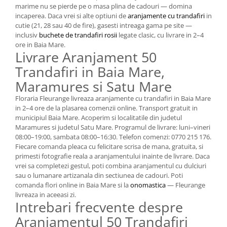
marime nu se pierde pe o masa plina de cadouri — domina
incaperea. Daca vrei si alte optiuni de
aranjamente cu trandafiri
in
cutie (21, 28 sau 40 de fire), gasesti intreaga gama pe site —
inclusiv
buchete de trandafiri rosii
legate clasic, cu livrare in 2–4
ore in Baia Mare.
Livrare Aranjament 50
Trandafiri in Baia Mare,
Maramures si Satu Mare
Floraria Fleurange livreaza aranjamente cu trandafiri in Baia Mare
in 2–4 ore de la plasarea comenzii online. Transport gratuit in
municipiul Baia Mare. Acoperim si localitatile din judetul
Maramures si judetul Satu Mare. Programul de livrare: luni–vineri
08:00–19:00, sambata 08:00–16:30. Telefon comenzi: 0770 215 176.
Fiecare comanda pleaca cu felicitare scrisa de mana, gratuita, si
primesti fotografie reala a aranjamentului inainte de livrare. Daca
vrei sa completezi gestul, poti combina aranjamentul cu dulciuri
sau o lumanare artizanala din sectiunea de cadouri. Poti
comanda flori online in Baia Mare si la
onomastica
— Fleurange
livreaza in aceeasi zi.
Intrebari frecvente despre
Aranjamentul 50 Trandafiri