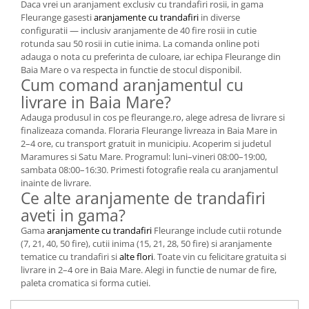
Daca vrei un aranjament exclusiv cu trandafiri rosii, in gama
Fleurange gasesti
aranjamente cu trandafiri
in diverse
configuratii — inclusiv aranjamente de 40 fire rosii in cutie
rotunda sau 50 rosii in cutie inima. La comanda online poti
adauga o nota cu preferinta de culoare, iar echipa Fleurange din
Baia Mare o va respecta in functie de stocul disponibil.
Cum comand aranjamentul cu
livrare in Baia Mare?
Adauga produsul in cos pe fleurange.ro, alege adresa de livrare si
finalizeaza comanda. Floraria Fleurange livreaza in Baia Mare in
2–4 ore, cu transport gratuit in municipiu. Acoperim si judetul
Maramures si Satu Mare. Programul: luni–vineri 08:00–19:00,
sambata 08:00–16:30. Primesti fotografie reala cu aranjamentul
inainte de livrare.
Ce alte aranjamente de trandafiri
aveti in gama?
Gama
aranjamente cu trandafiri
Fleurange include cutii rotunde
(7, 21, 40, 50 fire), cutii inima (15, 21, 28, 50 fire) si aranjamente
tematice cu trandafiri si
alte flori
. Toate vin cu felicitare gratuita si
livrare in 2–4 ore in Baia Mare. Alegi in functie de numar de fire,
paleta cromatica si forma cutiei.