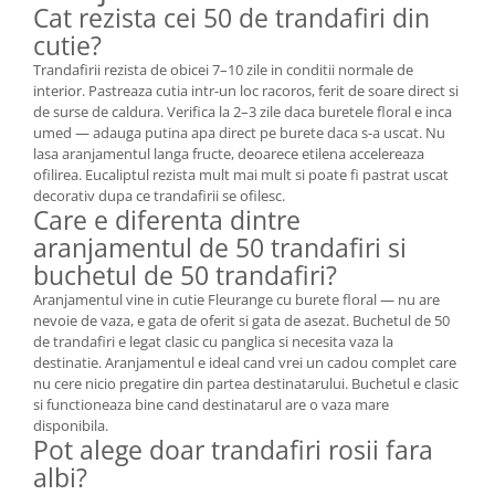
Cat rezista cei 50 de trandafiri din
cutie?
Trandafirii rezista de obicei 7–10 zile in conditii normale de
interior. Pastreaza cutia intr-un loc racoros, ferit de soare direct si
de surse de caldura. Verifica la 2–3 zile daca buretele floral e inca
umed — adauga putina apa direct pe burete daca s-a uscat. Nu
lasa aranjamentul langa fructe, deoarece etilena accelereaza
ofilirea. Eucaliptul rezista mult mai mult si poate fi pastrat uscat
decorativ dupa ce trandafirii se ofilesc.
Care e diferenta dintre
aranjamentul de 50 trandafiri si
buchetul de 50 trandafiri?
Aranjamentul vine in cutie Fleurange cu burete floral — nu are
nevoie de vaza, e gata de oferit si gata de asezat. Buchetul de 50
de trandafiri e legat clasic cu panglica si necesita vaza la
destinatie. Aranjamentul e ideal cand vrei un cadou complet care
nu cere nicio pregatire din partea destinatarului. Buchetul e clasic
si functioneaza bine cand destinatarul are o vaza mare
disponibila.
Pot alege doar trandafiri rosii fara
albi?