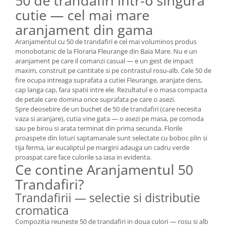
50 de trandafiri intr-o singura
cutie — cel mai mare
aranjament din gama
Aranjamentul cu 50 de trandafiri e cel mai voluminos produs
monobotanic de la Floraria Fleurange din Baia Mare. Nu e un
aranjament pe care il comanzi casual — e un gest de impact
maxim, construit pe cantitate si pe contrastul rosu-alb. Cele 50 de
fire ocupa intreaga suprafata a cutiei Fleurange, aranjate dens,
cap langa cap, fara spatii intre ele. Rezultatul e o masa compacta
de petale care domina orice suprafata pe care o asezi.
Spre deosebire de un buchet de 50 de trandafiri (care necesita
vaza si aranjare), cutia vine gata — o asezi pe masa, pe comoda
sau pe birou si arata terminat din prima secunda. Florile
proaspete din loturi saptamanale sunt selectate cu boboc plin si
tija ferma, iar eucaliptul pe margini adauga un cadru verde
proaspat care face culorile sa iasa in evidenta.
Ce contine Aranjamentul 50
Trandafiri?
Trandafirii — selectie si distributie
cromatica
Compozitia reuneste 50 de trandafiri in doua culori — rosu si alb