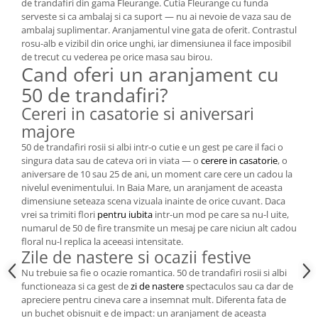
de trandafiri din gama Fleurange. Cutia Fleurange cu funda
serveste si ca ambalaj si ca suport — nu ai nevoie de vaza sau de
ambalaj suplimentar. Aranjamentul vine gata de oferit. Contrastul
rosu-alb e vizibil din orice unghi, iar dimensiunea il face imposibil
de trecut cu vederea pe orice masa sau birou.
Cand oferi un aranjament cu
50 de trandafiri?
Cereri in casatorie si aniversari
majore
50 de trandafiri rosii si albi intr-o cutie e un gest pe care il faci o
singura data sau de cateva ori in viata — o
cerere in casatorie
, o
aniversare de 10 sau 25 de ani, un moment care cere un cadou la
nivelul evenimentului. In Baia Mare, un aranjament de aceasta
dimensiune seteaza scena vizuala inainte de orice cuvant. Daca
vrei sa trimiti flori
pentru iubita
intr-un mod pe care sa nu-l uite,
numarul de 50 de fire transmite un mesaj pe care niciun alt cadou
floral nu-l replica la aceeasi intensitate.
Zile de nastere si ocazii festive
Nu trebuie sa fie o ocazie romantica. 50 de trandafiri rosii si albi
functioneaza si ca gest de
zi de nastere
spectaculos sau ca dar de
apreciere pentru cineva care a insemnat mult. Diferenta fata de
un buchet obisnuit e de impact: un aranjament de aceasta