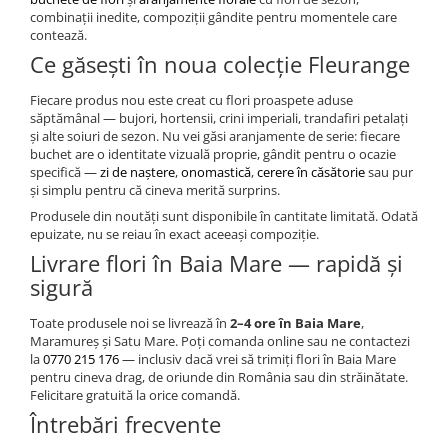
combinații inedite, compoziții gândite pentru momentele care
contează.
Ce găsești în noua colecție Fleurange
Fiecare produs nou este creat cu flori proaspete aduse
săptămânal — bujori, hortensii, crini imperiali, trandafiri petalați
și alte soiuri de sezon. Nu vei găsi aranjamente de serie: fiecare
buchet are o identitate vizuală proprie, gândit pentru o ocazie
specifică —
zi de naștere
,
onomastică
,
cerere în căsătorie
sau pur
și simplu pentru că cineva merită surprins.
Produsele din noutăți sunt disponibile în cantitate limitată. Odată
epuizate, nu se reiau în exact aceeași compoziție.
Livrare flori în Baia Mare — rapidă și
sigură
Toate produsele noi se livrează în
2–4 ore în Baia Mare
,
Maramureș și Satu Mare. Poți comanda online sau ne contactezi
la
0770 215 176
— inclusiv dacă vrei să trimiți flori în Baia Mare
pentru cineva drag, de oriunde din România sau din străinătate.
Felicitare gratuită la orice comandă.
Întrebări frecvente