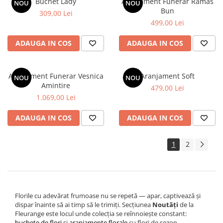
Buchet Lady
Aranjament Funerar Ramas
NOU
NOU
Bun
309,00 Lei
499,00 Lei
ADAUGA IN COS
ADAUGA IN COS
Aranjament Funerar Vesnica
Aranjament Soft
NOU
NOU
Amintire
479,00 Lei
1.069,00 Lei
ADAUGA IN COS
ADAUGA IN COS
1
2
Florile cu adevărat frumoase nu se repetă — apar, captivează și
dispar înainte să ai timp să le trimiți. Secțiunea
Noutăți
de la
Fleurange este locul unde colecția se reînnoiește constant:
buchete de flori
și
aranjamente florale
cu flori de sezon,