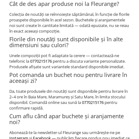
Cât de des apar produse noi la Fleurange?
Colecția de noutăți se reînnoiește săptămânal, în funcție de florile
proaspete disponibile în acel sezon. Buchetele și aranjamentele
noi sunt create în cantitate limitată — odată epuizate, nu se reiau
în exact aceeași compoziție.
Florile din noutăți sunt disponibile și în alte
dimensiuni sau culori?
Unele compoziții pot fi adaptate la cerere — contactează-ne
telefonic la
0770215176
pentru a discuta variante personalizate.
Produsele afișate sunt variantele standard disponibile imediat.
Pot comanda un buchet nou pentru livrare în
aceeași zi?
Da, toate produsele din noutăți sunt disponibile pentru livrare în
2–4 ore în Baia Mare, Maramureș și Satu Mare, în limita stocului
disponibil. Comandă online sau sună la
0770215176
pentru
confirmare rapidă.
Cum aflu când apar buchete și aranjamente
noi?
Abonează-te la newsletter-ul Fleurange sau urmărește-ne pe
Instagram
și
Facebook
— publicăm fiecare produs nou imediat ce