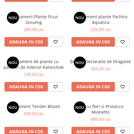
Aranjament Plante Ficus
Aranjament plante Pachira
NOU
NOU
Ginseng
Aquatica
289,00 Lei
235,00 Lei
ADAUGA IN COS
ADAUGA IN COS
Aranjament de plante cu
Buchet Declaratie de Dragoste
NOU
NOU
palmier de interior Kalanchoe
369,00 Lei
145,00 Lei
ADAUGA IN COS
ADAUGA IN COS
Aranjament Tender Bloom
Cos cu flori si Prosecco
NOU
NOU
Mionetto
569,00 Lei
499,00 Lei
ADAUGA IN COS
ADAUGA IN COS