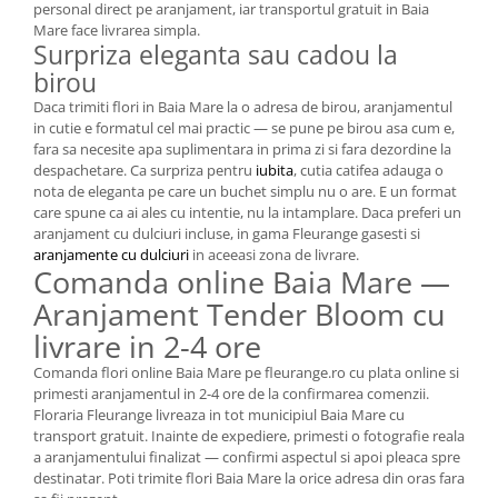
personal direct pe aranjament, iar transportul gratuit in Baia
Mare face livrarea simpla.
Surpriza eleganta sau cadou la
birou
Daca trimiti flori in Baia Mare la o adresa de birou, aranjamentul
in cutie e formatul cel mai practic — se pune pe birou asa cum e,
fara sa necesite apa suplimentara in prima zi si fara dezordine la
despachetare. Ca surpriza pentru
iubita
, cutia catifea adauga o
nota de eleganta pe care un buchet simplu nu o are. E un format
care spune ca ai ales cu intentie, nu la intamplare. Daca preferi un
aranjament cu dulciuri incluse, in gama Fleurange gasesti si
aranjamente cu dulciuri
in aceeasi zona de livrare.
Comanda online Baia Mare —
Aranjament Tender Bloom cu
livrare in 2-4 ore
Comanda flori online Baia Mare pe fleurange.ro cu plata online si
primesti aranjamentul in 2-4 ore de la confirmarea comenzii.
Floraria Fleurange livreaza in tot municipiul Baia Mare cu
transport gratuit. Inainte de expediere, primesti o fotografie reala
a aranjamentului finalizat — confirmi aspectul si apoi pleaca spre
destinatar. Poti trimite flori Baia Mare la orice adresa din oras fara