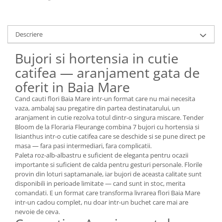
Descriere
Bujori si hortensia in cutie
catifea — aranjament gata de
oferit in Baia Mare
Cand cauti flori Baia Mare intr-un format care nu mai necesita
vaza, ambalaj sau pregatire din partea destinatarului, un
aranjament in cutie rezolva totul dintr-o singura miscare. Tender
Bloom de la Floraria Fleurange combina 7 bujori cu hortensia si
lisianthus intr-o cutie catifea care se deschide si se pune direct pe
masa — fara pasi intermediari, fara complicatii.
Paleta roz-alb-albastru e suficient de eleganta pentru ocazii
importante si suficient de calda pentru gesturi personale. Florile
provin din loturi saptamanale, iar bujori de aceasta calitate sunt
disponibili in perioade limitate — cand sunt in stoc, merita
comandati. E un format care transforma livrarea flori Baia Mare
intr-un cadou complet, nu doar intr-un buchet care mai are
nevoie de ceva.