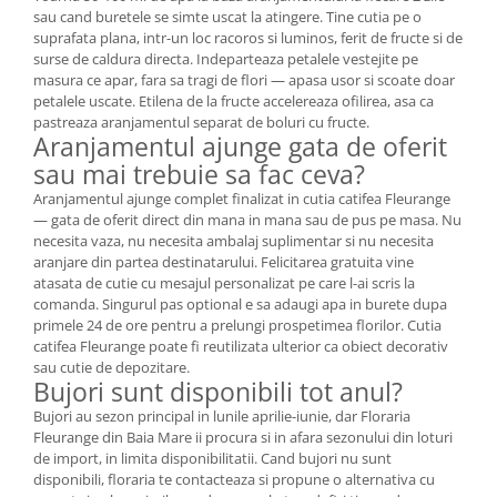
sau cand buretele se simte uscat la atingere. Tine cutia pe o
suprafata plana, intr-un loc racoros si luminos, ferit de fructe si de
surse de caldura directa. Indeparteaza petalele vestejite pe
masura ce apar, fara sa tragi de flori — apasa usor si scoate doar
petalele uscate. Etilena de la fructe accelereaza ofilirea, asa ca
pastreaza aranjamentul separat de boluri cu fructe.
Aranjamentul ajunge gata de oferit
sau mai trebuie sa fac ceva?
Aranjamentul ajunge complet finalizat in cutia catifea Fleurange
— gata de oferit direct din mana in mana sau de pus pe masa. Nu
necesita vaza, nu necesita ambalaj suplimentar si nu necesita
aranjare din partea destinatarului. Felicitarea gratuita vine
atasata de cutie cu mesajul personalizat pe care l-ai scris la
comanda. Singurul pas optional e sa adaugi apa in burete dupa
primele 24 de ore pentru a prelungi prospetimea florilor. Cutia
catifea Fleurange poate fi reutilizata ulterior ca obiect decorativ
sau cutie de depozitare.
Bujori sunt disponibili tot anul?
Bujori au sezon principal in lunile aprilie-iunie, dar Floraria
Fleurange din Baia Mare ii procura si in afara sezonului din loturi
de import, in limita disponibilitatii. Cand bujori nu sunt
disponibili, floraria te contacteaza si propune o alternativa cu