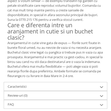
aspect si volum similar — de exemplu trandafiri tip garden cu
petale stratificate care reproduc volumul bujorilor. Comanda cu
cat mai mult timp inainte pentru a creste sansele de
disponibilitate, in special in afara sezonului principal de bujori.
Suna la 0770 215 176 pentru a verifica stocul curent.
Care e diferenta intre un
aranjament in cutie si un buchet
clasic?
Aranjamentul in cutie vine gata de expus — florile sunt fixate in
burete floral umed, nu au nevoie de vaza si nu necesita aranjare.
Buchetul clasic vine legat cu panglica si trebuie pus in vaza cu apa
proaspata. Aranjamentul e mai practic ca gest-cadou, in special la
birou sau cand nu stii daca destinatarul are o vaza la indemana.
Buchetul ofera mai multa flexibilitate — poti alege vaza si poti
rearanja florile dupa preferinta. Ambele formate se comanda pe
fleurange.ro cu livrare in Baia Mare in 2-4 ore.
Caracteristici
Review-uri
(0)
FAQ