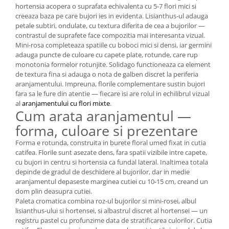
hortensia acopera o suprafata echivalenta cu 5-7 flori mici si
creeaza baza pe care bujori ies in evidenta. Lisianthus-ul adauga
petale subtiri, ondulate, cu textura diferita de cea a bujorilor —
contrastul de suprafete face compozitia mai interesanta vizual.
Mini-rosa completeaza spatiile cu boboci mici si densi, iar germini
adauga puncte de culoare cu capete plate, rotunde, care rup
monotonia formelor rotunjite. Solidago functioneaza ca element
de textura fina si adauga o nota de galben discret la periferia
aranjamentului. Impreuna, florile complementare sustin bujori
fara sa le fure din atentie — fiecare isi are rolul in echilibrul vizual
al
aranjamentului cu flori mixte
.
Cum arata aranjamentul —
forma, culoare si prezentare
Forma e rotunda, construita in burete floral umed fixat in cutia
catifea. Florile sunt asezate dens, fara spatii vizibile intre capete,
cu bujori in centru si hortensia ca fundal lateral. Inaltimea totala
depinde de gradul de deschidere al bujorilor, dar in medie
aranjamentul depaseste marginea cutiei cu 10-15 cm, creand un
dom plin deasupra cutiei.
Paleta cromatica combina roz-ul bujorilor si mini-rosei, albul
lisianthus-ului si hortensei, si albastrul discret al hortensei — un
registru pastel cu profunzime data de stratificarea culorilor. Cutia