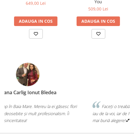
You
649,00 Lei
509,00 Lei
ADAUGA IN COS
ADAUGA IN COS
Diana Illés
Faceți o treabă minunată! Orice buchet sau aranjament îl
iau de la voi, iar de fiecare dată mi-ați confirmat că am făcut cea
mai bună alegere!💕