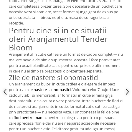
catifea Fleurange in sine adauga un element tactil si vizual de lux
care completeaza prezentarea. Spre deosebire de un buchet care
necesita vaza si aranjare, acest format ajunge gata de expus pe
orice suprafata — birou, noptiera, masa de sufragerie sau
receptie.
Pentru cine si in ce situatii
oferi Aranjamentul Tender
Bloom
Aranjamentul in cutie catifea e un format de cadou complet — nu
mai are nevoie de nimic suplimentar. Aceasta il face potrivit atat
pentru ocazii planificate cat si pentru surprize de ultim moment
in care nu ai timp sa pregatesti o prezentare separata.
Zile de nastere si onomastici
Un aranjament cu bujori in cutie catifea e o alegere de impact
pentru
zile de nastere
si
onomastici
. Volumul celor 7 bujori face
cadoul vizibil si memorabil, iar formatul in cutie elimina grija
destinatarului de a cauta o vaza potrivita. Intre buchete de flori zi
de nastere si aranjamente in cutie, formatul cutie catifea castiga
prin practicitate — nu necesita vaza. Functioneaza la fel de bine
ca
flori pentru mama
, pentru o colega sau pentru o persoana
care apreciaza florile dar nu are neaparat accesoriile necesare
pentru un buchet clasic. Felicitarea gratuita adauga un mesaj