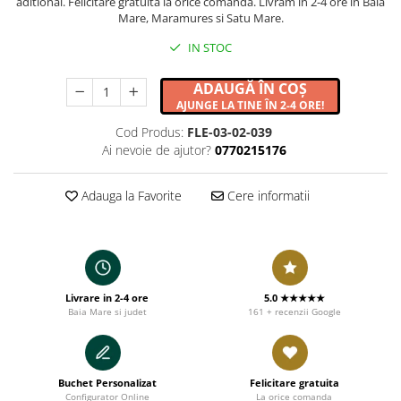
aditional. Felicitare gratuita la orice comanda. Livram in 2-4 ore in Baia
Mare, Maramures si Satu Mare.
IN STOC
ADAUGĂ ÎN COȘ
AJUNGE LA TINE ÎN 2-4 ORE!
Cod Produs:
FLE-03-02-039
Ai nevoie de ajutor?
0770215176
Adauga la Favorite
Cere informatii
Livrare in 2-4 ore
5.0 ★★★★★
Baia Mare si judet
161 + recenzii Google
Buchet Personalizat
Felicitare gratuita
Configurator Online
La orice comanda