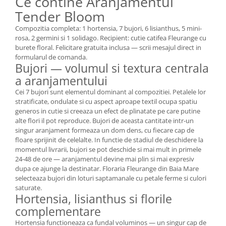
Ce contine Aranjamentul
Tender Bloom
Compozitia completa: 1 hortensia, 7 bujori, 6 lisianthus, 5 mini-
rosa, 2 germini si 1 solidago. Recipient: cutie catifea Fleurange cu
burete floral. Felicitare gratuita inclusa — scrii mesajul direct in
formularul de comanda.
Bujori — volumul si textura centrala
a aranjamentului
Cei 7 bujori sunt elementul dominant al compozitiei. Petalele lor
stratificate, ondulate si cu aspect aproape textil ocupa spatiu
generos in cutie si creeaza un efect de plinatate pe care putine
alte flori il pot reproduce. Bujori de aceasta cantitate intr-un
singur aranjament formeaza un dom dens, cu fiecare cap de
floare sprijinit de celelalte. In functie de stadiul de deschidere la
momentul livrarii, bujori se pot deschide si mai mult in primele
24-48 de ore — aranjamentul devine mai plin si mai expresiv
dupa ce ajunge la destinatar. Floraria Fleurange din Baia Mare
selecteaza bujori din loturi saptamanale cu petale ferme si culori
saturate.
Hortensia, lisianthus si florile
complementare
Hortensia functioneaza ca fundal voluminos — un singur cap de