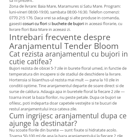
sa fii prezent.
Zona de livrare: Baia Mare, Maramures si Satu Mare. Program:
luni-vineri 08:00-19:00, sambata 08:00-16:30. Telefon comenzi:
0770 215 176. Daca vrei sa adaugi si alte produse in comanda,
gasesti
cosuri cu flori
si
buchete de bujori
in aceeasi florarie, cu
livrare flori Baia Mare in aceeasi zi.
Intrebari frecvente despre
Aranjamentul Tender Bloom
Cat rezista aranjamentul cu bujori in
cutie catifea?
Bujori rezista de obicei 5-7 zile in burete floral umed, in functie de
temperatura din incapere si de stadiul de deschidere la livrare.
Hortensia si lisianthus-ul rezista mai mult — pana la 10 zile in
conditii optime. Tine aranjamentul departe de soare direct si de
surse de caldura. Adauga apa in buretele floral la fiecare 2 zile —
toarna incet la baza florilor, nu peste petale. Dupa ce bujori se
ofilesc, poti indeparta doar capetele vestejite si te bucuri de
restul aranjamentului inca cateva zile.
Cum ingrijesc aranjamentul dupa ce
ajunge la destinatar?
Nu scoate florile din burete — sunt fixate si hidratate acolo.
Toarna 50-100 ml de apa la baza aranjamentului la fiecare 2 zile