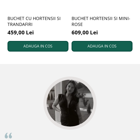
BUCHET CU HORTENSII SI
BUCHET HORTENSII SI MINI-
B
TRANDAFIRI
ROSE
A
R
459,00 Lei
609,00 Lei
4
ADAUGA IN COS
ADAUGA IN COS