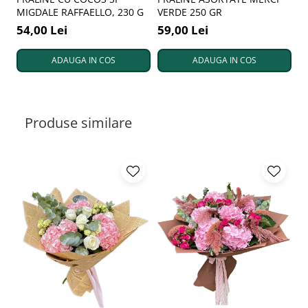
MIGDALE RAFFAELLO, 230 G
VERDE 250 GR
7
54,00 Lei
59,00 Lei
9
ADAUGA IN COS
ADAUGA IN COS
Produse similare