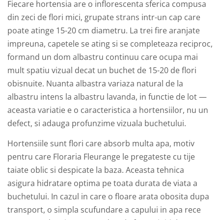
Fiecare hortensia are o inflorescenta sferica compusa
din zeci de flori mici, grupate strans intr-un cap care
poate atinge 15-20 cm diametru. La trei fire aranjate
impreuna, capetele se ating si se completeaza reciproc,
formand un dom albastru continuu care ocupa mai
mult spatiu vizual decat un buchet de 15-20 de flori
obisnuite. Nuanta albastra variaza natural de la
albastru intens la albastru lavanda, in functie de lot —
aceasta variatie e o caracteristica a hortensiilor, nu un
defect, si adauga profunzime vizuala buchetului.
Hortensiile sunt flori care absorb multa apa, motiv
pentru care Floraria Fleurange le pregateste cu tije
taiate oblic si despicate la baza. Aceasta tehnica
asigura hidratare optima pe toata durata de viata a
buchetului. In cazul in care o floare arata obosita dupa
transport, o simpla scufundare a capului in apa rece