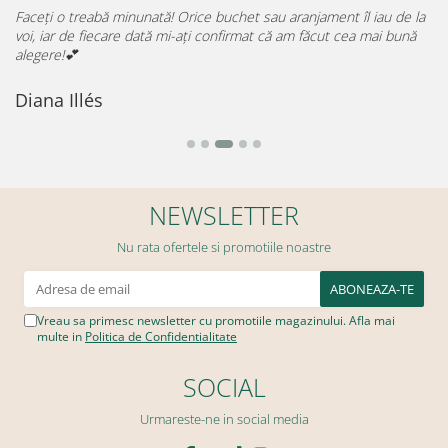
Faceți o treabă minunată! Orice buchet sau aranjament îl iau de la

voi, iar de fiecare dată mi-ați confirmat că am făcut cea mai bună
p
alegere!💕
D
Diana Illés
NEWSLETTER
Nu rata ofertele si promotiile noastre
Vreau sa primesc newsletter cu promotiile magazinului. Afla mai
multe in
Politica de Confidentialitate
SOCIAL
Urmareste-ne in social media