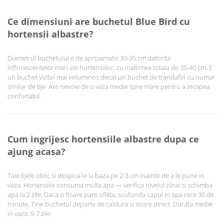
Ce dimensiuni are buchetul Blue Bird cu
hortensii albastre?
Diametrul buchetului e de aproximativ 30-35 cm datorita
inflorescentelor mari ale hortensiilor, cu inaltimea totala de 35-40 cm. E
un buchet vizibil mai voluminos decat un buchet de trandafiri cu numar
similar de tije. Are nevoie de o vaza medie spre mare pentru a incapea
confortabil.
Cum ingrijesc hortensiile albastre dupa ce
ajung acasa?
Taie tijele oblic si despica-le la baza pe 2-3 cm inainte de a le pune in
vaza. Hortensiile consuma multa apa — verifica nivelul zilnic si schimba
apa la 2 zile. Daca o floare pare ofilita, scufunda capul in apa rece 30 de
minute. Tine buchetul departe de caldura si soare direct. Durata medie
in vaza: 5-7 zile.