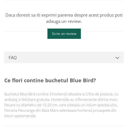
Daca doresti sa iti exprimi parerea despre acest produs poti
adauga un review.
Scrie un review
FAQ
Ce flori contine buchetul Blue Bird?
Buchetul Blue Bird contine 3 hortensii albastre si 5 fire de pistacia, cu
ambalaj si felicitare gratuita. Hortensiile au inflorescente sferice mari,
fiecare cu diametru de 15-20 cm, care creeaza un volum spectaculos.
Floraria Fleurange din Baia Mare selecteaza hortensii proaspete din
loturi saptamanale.