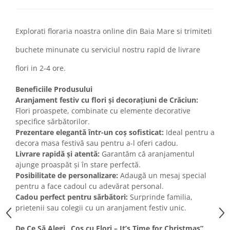
Explorati floraria noastra online din Baia Mare si trimiteti
buchete minunate cu serviciul nostru rapid de livrare
flori in 2-4 ore.
Beneficiile Produsului
Aranjament festiv cu flori și decorațiuni de Crăciun:
Flori proaspete, combinate cu elemente decorative
specifice sărbătorilor.
Prezentare elegantă într-un coș sofisticat:
Ideal pentru a
decora masa festivă sau pentru a-l oferi cadou.
Livrare rapidă și atentă:
Garantăm că aranjamentul
ajunge proaspăt și în stare perfectă.
Posibilitate de personalizare:
Adaugă un mesaj special
pentru a face cadoul cu adevărat personal.
Cadou perfect pentru sărbători:
Surprinde familia,
prietenii sau colegii cu un aranjament festiv unic.
De Ce Să Alegi „Coș cu Flori – It’s Time for Christmas”