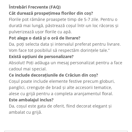
Întrebări Frecvente (FAQ)
Cât durează prospețimea florilor din coș?
Florile pot rămâne proaspete timp de 5-7 zile. Pentru o
durată mai lungă, păstrează coșul într-un loc răcoros și
pulverizează ușor florile cu apă.
Pot alege o dată și o oră de livrare?
Da, poți selecta data și intervalul preferat pentru livrare.
Vom face tot posibilul să respectăm dorințele tale.”
Există opțiuni de personalizare?
Absolut! Poți adăuga un mesaj personalizat pentru a face
cadoul mai special.
Ce include decorațiunile de Crăciun din coș?
Coșul poate include elemente festive precum globuri,
panglici, crenguțe de brad și alte accesorii tematice,
alese cu grijă pentru a completa aranjamentul floral.
Este ambalajul inclus?
Da, coșul este gata de oferit, fiind decorat elegant și
ambalat cu grijă.