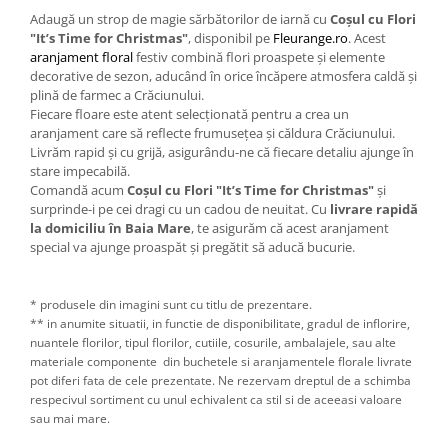
Adaugă un strop de magie sărbătorilor de iarnă cu
Coșul cu Flori
"It’s Time for Christmas"
, disponibil pe
Fleurange.ro
. Acest
aranjament floral
festiv combină flori proaspete și elemente
decorative de sezon, aducând în orice încăpere atmosfera caldă și
plină de farmec a Crăciunului.
Fiecare floare este atent selecționată pentru a crea un
aranjament care să reflecte frumusețea și căldura Crăciunului.
Livrăm rapid și cu grijă, asigurându-ne că fiecare detaliu ajunge în
stare impecabilă.
Comandă acum
Coșul cu Flori "It’s Time for Christmas"
și
surprinde-i pe cei dragi cu un cadou de neuitat. Cu
livrare rapidă
la domiciliu în Baia Mare
, te asigurăm că acest aranjament
special va ajunge proaspăt și pregătit să aducă bucurie.
* produsele din imagini sunt cu titlu de prezentare.
** in anumite situatii, in functie de disponibilitate, gradul de inflorire,
nuantele florilor, tipul florilor, cutiile, cosurile, ambalajele, sau alte
materiale componente din buchetele si aranjamentele florale livrate
pot diferi fata de cele prezentate. Ne rezervam dreptul de a schimba
respecivul sortiment cu unul echivalent ca stil si de aceeasi valoare
sau mai mare.