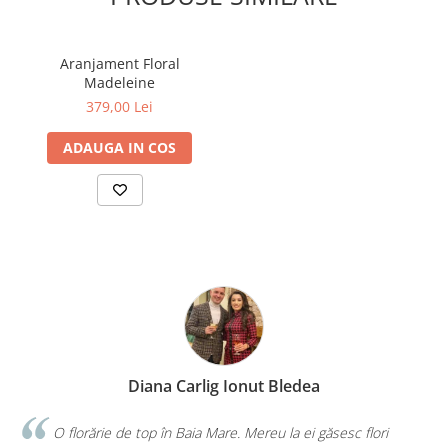
Aranjament Floral
Madeleine
379,00 Lei
ADAUGA IN COS
 Carlig Ionut Bledea
Di
n Baia Mare. Mereu la ei găsesc flori
Faceți o treabă minunat