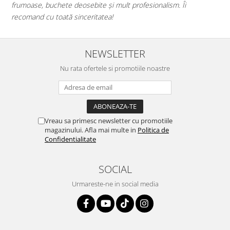
bite și mult profesionalism. Îi
iau de la voi, iar de fiecare 
ritatea!
mai bună alegere!💕
NEWSLETTER
Nu rata ofertele si promotiile noastre
Vreau sa primesc newsletter cu promotiile
magazinului. Afla mai multe in
Politica de
Confidentialitate
SOCIAL
Urmareste-ne in social media