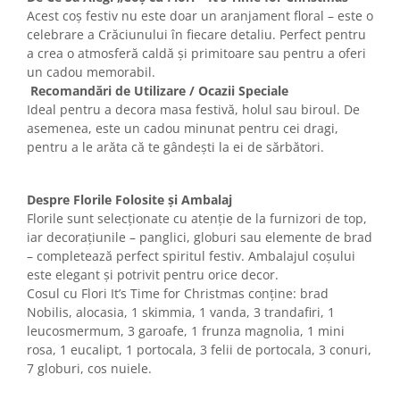
Acest coș festiv nu este doar un aranjament floral – este o
celebrare a Crăciunului în fiecare detaliu. Perfect pentru
a crea o atmosferă caldă și primitoare sau pentru a oferi
un cadou memorabil.
Recomandări de Utilizare / Ocazii Speciale
Ideal pentru a decora masa festivă, holul sau biroul. De
asemenea, este un cadou minunat pentru cei dragi,
pentru a le arăta că te gândești la ei de sărbători.
Despre Florile Folosite și Ambalaj
Florile sunt selecționate cu atenție de la furnizori de top,
iar decorațiunile – panglici, globuri sau elemente de brad
– completează perfect spiritul festiv. Ambalajul coșului
este elegant și potrivit pentru orice decor.
Cosul cu Flori It’s Time for Christmas conține: brad
Nobilis, alocasia, 1 skimmia, 1 vanda, 3 trandafiri, 1
leucosmermum, 3 garoafe, 1 frunza magnolia, 1 mini
rosa, 1 eucalipt, 1 portocala, 3 felii de portocala, 3 conuri,
7 globuri, cos nuiele.