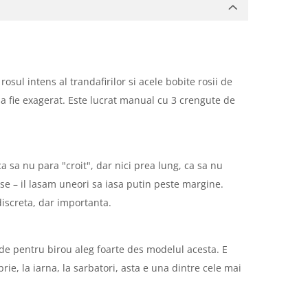
ul intens al trandafirilor si acele bobite rosii de
 sa fie exagerat. Este lucrat manual cu 3 crengute de
ca sa nu para "croit", dar nici prea lung, ca sa nu
oase – il lasam uneori sa iasa putin peste margine.
discreta, dar importanta.
de pentru birou aleg foarte des modelul acesta. E
e, la iarna, la sarbatori, asta e una dintre cele mai