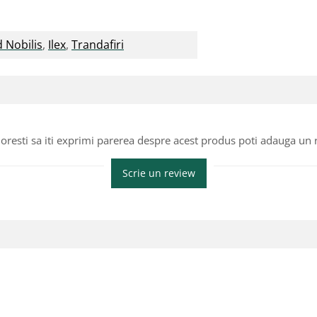
 Nobilis
,
Ilex
,
Trandafiri
oresti sa iti exprimi parerea despre acest produs poti adauga un 
Scrie un review