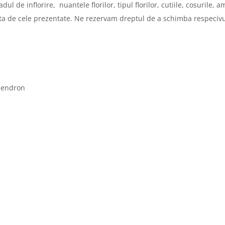
radul de inflorire, nuantele florilor, tipul florilor, cutiile, cosuril
fata de cele prezentate. Ne rezervam dreptul de a schimba respecivul
odendron