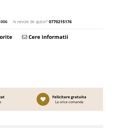
-006
Ai nevoie de ajutor?
0770215176
orite
Cere informatii
zat
Felicitare gratuita
e
La orice comanda