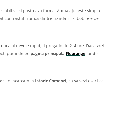
 stabil si isi pastreaza forma. Ambalajul este simplu,
t contrastul frumos dintre trandafiri si bobitele de
 daca ai nevoie rapid, il pregatim in 2–4 ore. Daca vrei
poti porni de pe
pagina principala
Fleurange
, unde
ie si o incarcam in
Istoric Comenzi
, ca sa vezi exact ce