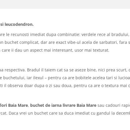
x si leucodendron.
 le recunosti imediat dupa combinatie: verdele rece al bradului, ros
 un buchet complicat, dar are exact vibe-ul acela de sarbatori, fara
on care ii dau un aspect mai interesant, usor mai texturat.
ua respectiva. Bradul il taiem cat sa se aseze bine, nici prea scurt, 
le buchetului, iar ilexul – pentru ca are bobitele acelea tari si luci
i il observa doar dupa o zi sau doua, pentru ca are o textura mai 
flori Baia Mare
,
buchet de iarna livrare Baia Mare
sau cadouri rapi
rcat. Daca vrei un buchet care sa duca imediat cu gandul la decembri