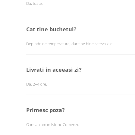
Da, toate.
Cat tine buchetul?
Depinde de temperatura, dar tine bine cateva zile.
Livrati in aceeasi zi?
Da, 2–4 ore.
Primesc poza?
O incarcam in Istoric Comenzi.