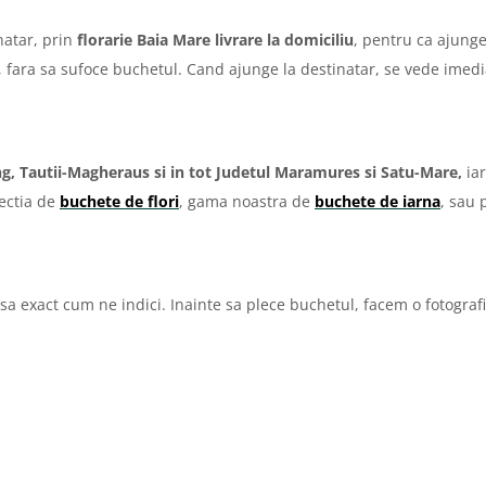
natar, prin
florarie Baia Mare livrare la domiciliu
, pentru ca ajunge
, fara sa sufoce buchetul. Cand ajunge la destinatar, se vede imedia
ung, Tautii-Magheraus
si in tot
Judetul Maramures si Satu-Mare,
iar
lectia de
buchete de flori
, gama noastra de
buchete de iarna
, sau 
isa exact cum ne indici. Inainte sa plece buchetul, facem o fotograf