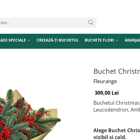
AZII SPECIALE
CREEAZĂ-ȚI BUCHETUL
BUCHETE FLORI
ARANJA
Buchet Christ
Fleurange
309,00 Lei
Buchetul Christmas L
Leucodendron, Ambal
Alege Buchet Chri
vizibil si cald.