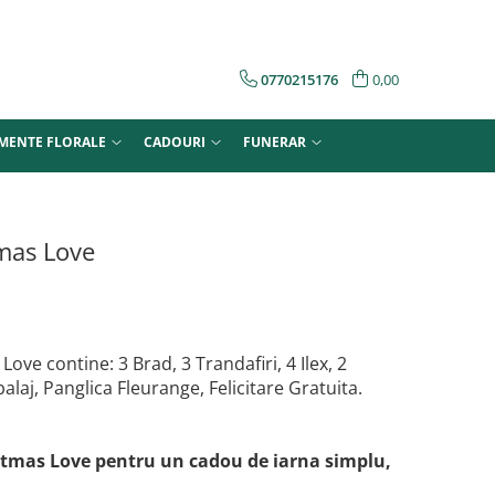
0770215176
0,00
MENTE FLORALE
CADOURI
FUNERAR
mas Love
ove contine: 3 Brad, 3 Trandafiri, 4 Ilex, 2
aj, Panglica Fleurange, Felicitare Gratuita.
stmas Love pentru un cadou de iarna simplu,