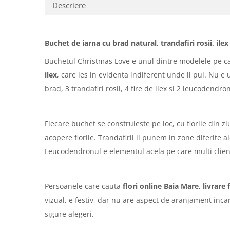
Descriere
Buchet de iarna cu brad natural, trandafiri rosii, ile
Buchetul Christmas Love e unul dintre modelele pe care
ilex
, care ies in evidenta indiferent unde il pui. Nu e
brad, 3 trandafiri rosii, 4 fire de ilex si 2 leucodendr
Fiecare buchet se construieste pe loc, cu florile din zi
acopere florile. Trandafirii ii punem in zone diferite a
Leucodendronul e elementul acela pe care multi client
Persoanele care cauta
flori online Baia Mare
,
livrare 
vizual, e festiv, dar nu are aspect de aranjament inca
sigure alegeri.