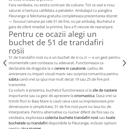
Fara verdeata, nu exista contrast de culoare. Tot ce vezi e rosu
saturat si textura catifelata a petalelor. Ambalajul cu panglica
Fleurange si felicitarea gratuita completeaza prezentarea discret
— focusul ramane pe cele 51 de fire, nu pe ambalaj. Buchetul e
gata de oferit imediat la primire, fara a fi nevoie de rearanjare.
Pentru ce ocazii alegi un
buchet de 51 de trandafiri
rosii
51 de trandafiri rosii nu e un buchet de zi cu zi — e un gest pentru
momentele care conteaza cu adevarat. Functioneaza ca
declaratie de dragoste la o
cerere in casatorie
, cadou de
aniversare cu impact vizual masiv sau surpriza romantica pentru
iubita
cand vrei sa spui mai mult decat 19 sau 25 de fire pot
transmite.
Ca volum si prezenta, buchetul functioneaza si la
zile de nastere
importante sau ca gest de apreciere la
onomastica
. Daca vrei sa
trimiti flori in Baia Mare si cauti ceva care sa impresioneze prin
dimensiune si simplicitate, 51 de fire rosii pure nu lasa loc de
interpretare. Pentru alternative cu numar diferit de fire sau cu
verdeata, exploreaza
colectia buchete trandafiri rosii
sau
toate
buchetele cu trandafiri
disponibile la Fleurange, inclusiv optiuni
pentru
ziua mamei
.