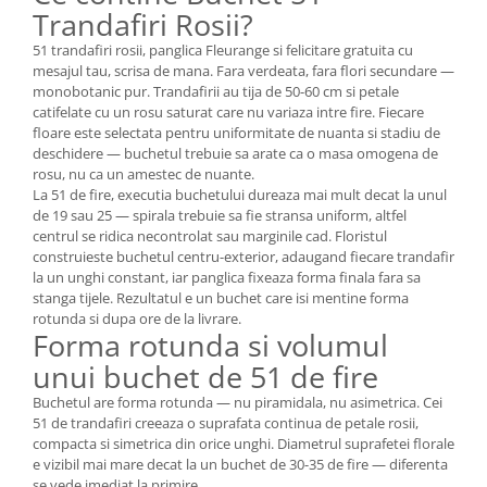
Trandafiri Rosii?
51 trandafiri rosii, panglica Fleurange si felicitare gratuita cu
mesajul tau, scrisa de mana. Fara verdeata, fara flori secundare —
monobotanic pur. Trandafirii au tija de 50-60 cm si petale
catifelate cu un rosu saturat care nu variaza intre fire. Fiecare
floare este selectata pentru uniformitate de nuanta si stadiu de
deschidere — buchetul trebuie sa arate ca o masa omogena de
rosu, nu ca un amestec de nuante.
La 51 de fire, executia buchetului dureaza mai mult decat la unul
de 19 sau 25 — spirala trebuie sa fie stransa uniform, altfel
centrul se ridica necontrolat sau marginile cad. Floristul
construieste buchetul centru-exterior, adaugand fiecare trandafir
la un unghi constant, iar panglica fixeaza forma finala fara sa
stanga tijele. Rezultatul e un buchet care isi mentine forma
rotunda si dupa ore de la livrare.
Forma rotunda si volumul
unui buchet de 51 de fire
Buchetul are forma rotunda — nu piramidala, nu asimetrica. Cei
51 de trandafiri creeaza o suprafata continua de petale rosii,
compacta si simetrica din orice unghi. Diametrul suprafetei florale
e vizibil mai mare decat la un buchet de 30-35 de fire — diferenta
se vede imediat la primire.