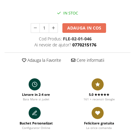
IN STOC
ADAUGA IN COS
Cod Produs:
FLE-02-01-046
Ai nevoie de ajutor?
0770215176
Adauga la Favorite
Cere informatii
Livrare in 2-4 ore
5.0 ★★★★★
Baia Mare si judet
161 + recenzii Google
Buchet Personalizat
Felicitare gratuita
Configurator Online
La orice comanda