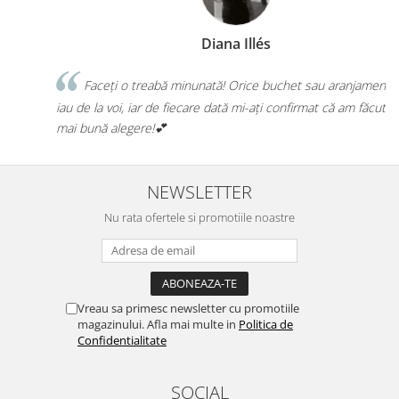
Diana Illés
Faceți o treabă minunată! Orice buchet sau aranjament îl
a
iau de la voi, iar de fiecare dată mi-ați confirmat că am făcut cea
mai bună alegere!💕
NEWSLETTER
Nu rata ofertele si promotiile noastre
Vreau sa primesc newsletter cu promotiile
magazinului. Afla mai multe in
Politica de
Confidentialitate
SOCIAL