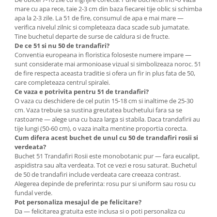
mare cu apa rece, taie 2-3 cm din baza fiecarei tije oblic si schimba
apa la 2-3 zile. La 51 de fire, consumul de apa e mai mare —
verifica nivelul zilnic si completeaza daca scade sub jumatate.
Tine buchetul departe de surse de caldura si de fructe.
De ce 51 si nu 50 de trandafiri?
Conventia europeana in floristica foloseste numere impare —
sunt considerate mai armonioase vizual si simbolizeaza noroc. 51
de fire respecta aceasta traditie si ofera un fir in plus fata de 50,
care completeaza centrul spiralei.
Ce vaza e potrivita pentru 51 de trandafiri?
O vaza cu deschidere de cel putin 15-18 cm si inaltime de 25-30
cm. Vaza trebuie sa sustina greutatea buchetului fara sa se
rastoarne — alege una cu baza larga si stabila. Daca trandafirii au
tije lungi (50-60 cm), o vaza inalta mentine proportia corecta.
Cum difera acest buchet de unul cu 50 de trandafiri rosii si
verdeata?
Buchet 51 Trandafiri Rosii este monobotanic pur — fara eucalipt,
aspidistra sau alta verdeata. Tot ce vezi e rosu saturat. Buchetul
de 50 de trandafiri include verdeata care creeaza contrast.
Alegerea depinde de preferinta: rosu pur si uniform sau rosu cu
fundal verde.
Pot personaliza mesajul de pe felicitare?
Da — felicitarea gratuita este inclusa si o poti personaliza cu