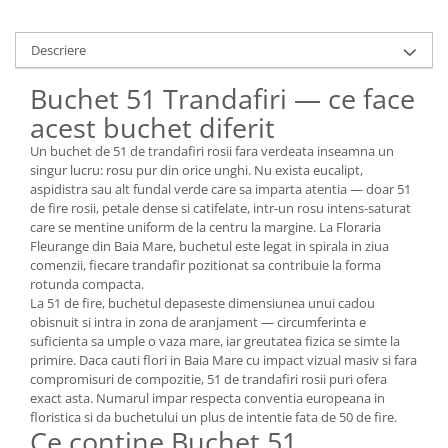
Descriere
Buchet 51 Trandafiri — ce face
acest buchet diferit
Un buchet de 51 de trandafiri rosii fara verdeata inseamna un
singur lucru: rosu pur din orice unghi. Nu exista eucalipt,
aspidistra sau alt fundal verde care sa imparta atentia — doar 51
de fire rosii, petale dense si catifelate, intr-un rosu intens-saturat
care se mentine uniform de la centru la margine. La Floraria
Fleurange din Baia Mare, buchetul este legat in spirala in ziua
comenzii, fiecare trandafir pozitionat sa contribuie la forma
rotunda compacta.
La 51 de fire, buchetul depaseste dimensiunea unui cadou
obisnuit si intra in zona de aranjament — circumferinta e
suficienta sa umple o vaza mare, iar greutatea fizica se simte la
primire. Daca cauti flori in Baia Mare cu impact vizual masiv si fara
compromisuri de compozitie, 51 de trandafiri rosii puri ofera
exact asta. Numarul impar respecta conventia europeana in
floristica si da buchetului un plus de intentie fata de 50 de fire.
Ce contine Buchet 51