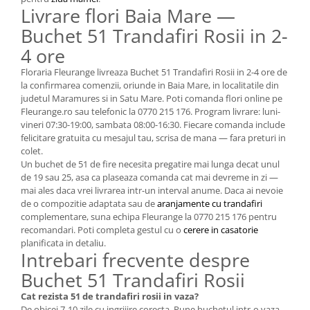
Livrare flori Baia Mare —
Buchet 51 Trandafiri Rosii in 2-
4 ore
Floraria Fleurange livreaza Buchet 51 Trandafiri Rosii in 2-4 ore de
la confirmarea comenzii, oriunde in Baia Mare, in localitatile din
judetul Maramures si in Satu Mare. Poti comanda flori online pe
Fleurange.ro sau telefonic la 0770 215 176. Program livrare: luni-
vineri 07:30-19:00, sambata 08:00-16:30. Fiecare comanda include
felicitare gratuita cu mesajul tau, scrisa de mana — fara preturi in
colet.
Un buchet de 51 de fire necesita pregatire mai lunga decat unul
de 19 sau 25, asa ca plaseaza comanda cat mai devreme in zi —
mai ales daca vrei livrarea intr-un interval anume. Daca ai nevoie
de o compozitie adaptata sau de
aranjamente cu trandafiri
complementare, suna echipa Fleurange la 0770 215 176 pentru
recomandari. Poti completa gestul cu o
cerere in casatorie
planificata in detaliu.
Intrebari frecvente despre
Buchet 51 Trandafiri Rosii
Cat rezista 51 de trandafiri rosii in vaza?
De obicei 7-10 zile cu ingrijire corecta. Pune buchetul intr-o vaza