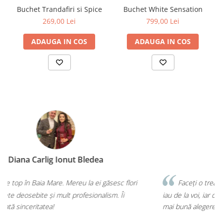
Buchet Trandafiri si Spice
Buchet White Sensation
269,00 Lei
799,00 Lei
ADAUGA IN COS
ADAUGA IN COS
Diana Illés
Faceți o treabă minunată! Orice buchet sau aranjament îl
iau de la voi, iar de fiecare dată mi-ați confirmat că am făcut cea
mai bună alegere!💕