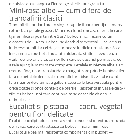
de pistacia, cu panglica Fleurange si felicitare gratuita.
Mini-rosa albe — cum difera de
trandafirii clasici
Trandafirii standard au un singur cap de floare per tija — mare,
rotund, cu petale groase. Mini-rosa functioneaza diferit: fiecare
tija ramifica si poarta intre 3 si 7 boboci mici, fiecare cu un
diametru de 2-4 cm. Bobocii se deschid secvential — cei de sus
infloresc primii, iar cei de jos urmeaza in zilele urmatoare. Asta
inseamna ca buchetul nu arata niciodata static — evolueaza
vizibil de la o zi la alta, cu noi flori care se deschid pe masura ce
altele ajung la maturitate completa. Petalele mini-rosa albe au o
textura fina, usor translucida la margini, care prinde lumina diferit
fata de petalele dense ale trandafirilor obisnuiti. Albul e curat,
fara nuante de crem sau galben, ceea ce le face versatile pentru
orice ocazie si orice context de oferire. Rezistenta in vaza e de 5-7
zile, cu bobocii noi care continua sa se deschida chiar si in
ultimele zile.
Eucalipt si pistacia — cadru vegetal
pentru flori delicate
Firul de eucalipt aduce o nota verde-cenusie si o textura rotunda
de frunza care contrasteaza cu bobocii mici ai mini-rosei.
Eucaliptul e cea mai rezistenta componenta din buchet —