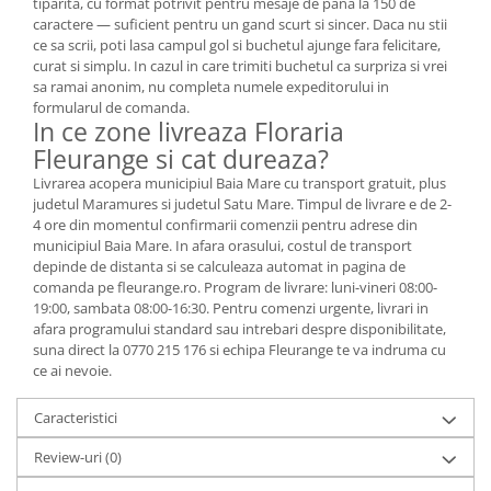
tiparita, cu format potrivit pentru mesaje de pana la 150 de
caractere — suficient pentru un gand scurt si sincer. Daca nu stii
ce sa scrii, poti lasa campul gol si buchetul ajunge fara felicitare,
curat si simplu. In cazul in care trimiti buchetul ca surpriza si vrei
sa ramai anonim, nu completa numele expeditorului in
formularul de comanda.
In ce zone livreaza Floraria
Fleurange si cat dureaza?
Livrarea acopera municipiul Baia Mare cu transport gratuit, plus
judetul Maramures si judetul Satu Mare. Timpul de livrare e de 2-
4 ore din momentul confirmarii comenzii pentru adrese din
municipiul Baia Mare. In afara orasului, costul de transport
depinde de distanta si se calculeaza automat in pagina de
comanda pe fleurange.ro. Program de livrare: luni-vineri 08:00-
19:00, sambata 08:00-16:30. Pentru comenzi urgente, livrari in
afara programului standard sau intrebari despre disponibilitate,
suna direct la 0770 215 176 si echipa Fleurange te va indruma cu
ce ai nevoie.
Caracteristici
Review-uri
(0)