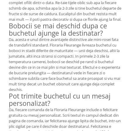
complet ofilit dintr-o data. Re-taie tijele oblic sub apa la fiecare
schimb de apa, schimba apa la 2-3 zile si tine buchetul departe de
fructe si de surse de caldura. Eucaliptul din buchet rezista mult
mai mult — il poti pastra decorativ si dupa ce florile ajung la final.
Bobocii se mai deschid dupa ce
buchetul ajunge la destinatar?
Da, acesta e unul dintre avantajele distinctive ale mini-rosei fata
de trandafirii standard. Floraria Fleurange livreaza buchetul cu
boboci in stadii diferite de maturitate — unii deja deschisi, altii la
jumatate, altii inca stransi si compacti. In primele 2-3 zile la
temperatura camerei, bobocii se deschid pe rand si buchetul
devine din ce in ce mai plin si mai texturat. Efectul e o experienta
de bucurie prelungita — destinatarul vede in fiecare zi o
schimbare subtila care face buchetul sa arate proaspat si viu mai
mult timp decat un buchet obisnuit care ajunge deja complet
deschis.
Pot trimite buchetul cu un mesaj
personalizat?
Da, fiecare comanda de la Floraria Fleurange include o felicitare
gratuita cu mesaj personalizat. Scrii textul in campul dedicat din
pagina de comanda, iar felicitarea ajunge lipita de buchet, intr-un
plic sigilat pe care il deschide doar destinatarul. Felicitarea e