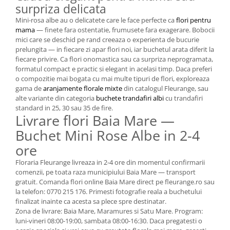
surpriza delicata
Mini-rosa albe au o delicatete care le face perfecte ca
flori pentru
mama
— finete fara ostentatie, frumusete fara exagerare. Bobocii
mici care se deschid pe rand creeaza o experienta de bucurie
prelungita — in fiecare zi apar flori noi, iar buchetul arata diferit la
fiecare privire. Ca flori onomastica sau ca surpriza neprogramata,
formatul compact e practic si elegant in acelasi timp. Daca preferi
o compozitie mai bogata cu mai multe tipuri de flori, exploreaza
gama de
aranjamente florale mixte
din catalogul Fleurange, sau
alte variante din categoria
buchete trandafiri albi
cu trandafiri
standard in 25, 30 sau 35 de fire.
Livrare flori Baia Mare —
Buchet Mini Rose Albe in 2-4
ore
Floraria Fleurange livreaza in 2-4 ore din momentul confirmarii
comenzii, pe toata raza municipiului Baia Mare — transport
gratuit. Comanda flori online Baia Mare direct pe fleurange.ro sau
la telefon: 0770 215 176. Primesti fotografie reala a buchetului
finalizat inainte ca acesta sa plece spre destinatar.
Zona de livrare: Baia Mare, Maramures si Satu Mare. Program:
luni-vineri 08:00-19:00, sambata 08:00-16:30. Daca pregatesti o