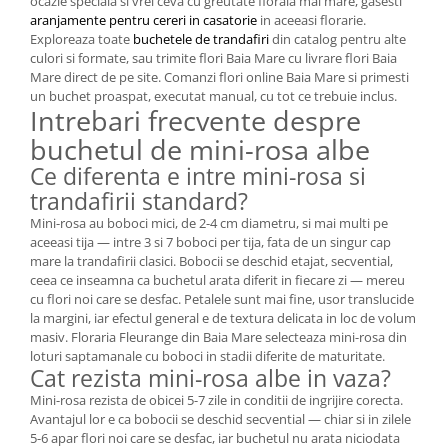
ocazie speciala si vrei ceva cu greutate florala mai mare, gasesti
aranjamente pentru cereri in casatorie
in aceeasi florarie.
Exploreaza toate
buchetele de trandafiri
din catalog pentru alte
culori si formate, sau trimite flori Baia Mare cu livrare flori Baia
Mare direct de pe site. Comanzi flori online Baia Mare si primesti
un buchet proaspat, executat manual, cu tot ce trebuie inclus.
Intrebari frecvente despre
buchetul de mini-rosa albe
Ce diferenta e intre mini-rosa si
trandafirii standard?
Mini-rosa au boboci mici, de 2-4 cm diametru, si mai multi pe
aceeasi tija — intre 3 si 7 boboci per tija, fata de un singur cap
mare la trandafirii clasici. Bobocii se deschid etajat, secvential,
ceea ce inseamna ca buchetul arata diferit in fiecare zi — mereu
cu flori noi care se desfac. Petalele sunt mai fine, usor translucide
la margini, iar efectul general e de textura delicata in loc de volum
masiv. Floraria Fleurange din Baia Mare selecteaza mini-rosa din
loturi saptamanale cu boboci in stadii diferite de maturitate.
Cat rezista mini-rosa albe in vaza?
Mini-rosa rezista de obicei 5-7 zile in conditii de ingrijire corecta.
Avantajul lor e ca bobocii se deschid secvential — chiar si in zilele
5-6 apar flori noi care se desfac, iar buchetul nu arata niciodata