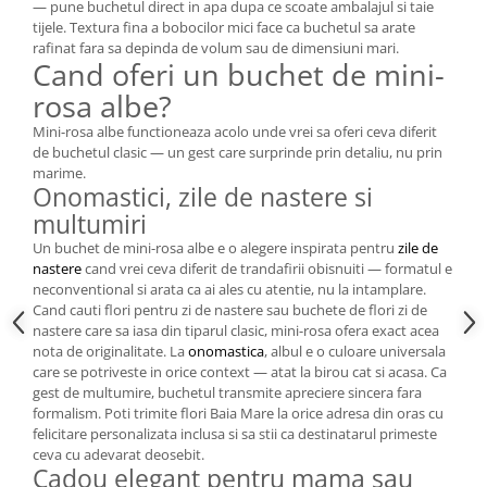
— pune buchetul direct in apa dupa ce scoate ambalajul si taie
tijele. Textura fina a bobocilor mici face ca buchetul sa arate
rafinat fara sa depinda de volum sau de dimensiuni mari.
Cand oferi un buchet de mini-
rosa albe?
Mini-rosa albe functioneaza acolo unde vrei sa oferi ceva diferit
de buchetul clasic — un gest care surprinde prin detaliu, nu prin
marime.
Onomastici, zile de nastere si
multumiri
Un buchet de mini-rosa albe e o alegere inspirata pentru
zile de
nastere
cand vrei ceva diferit de trandafirii obisnuiti — formatul e
neconventional si arata ca ai ales cu atentie, nu la intamplare.
Cand cauti flori pentru zi de nastere sau buchete de flori zi de
nastere care sa iasa din tiparul clasic, mini-rosa ofera exact acea
nota de originalitate. La
onomastica
, albul e o culoare universala
care se potriveste in orice context — atat la birou cat si acasa. Ca
gest de multumire, buchetul transmite apreciere sincera fara
formalism. Poti trimite flori Baia Mare la orice adresa din oras cu
felicitare personalizata inclusa si sa stii ca destinatarul primeste
ceva cu adevarat deosebit.
Cadou elegant pentru mama sau