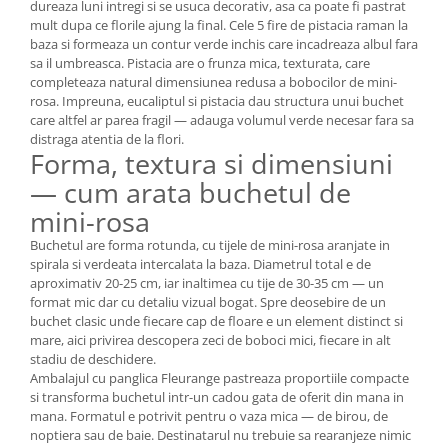
dureaza luni intregi si se usuca decorativ, asa ca poate fi pastrat
mult dupa ce florile ajung la final. Cele 5 fire de pistacia raman la
baza si formeaza un contur verde inchis care incadreaza albul fara
sa il umbreasca. Pistacia are o frunza mica, texturata, care
completeaza natural dimensiunea redusa a bobocilor de mini-
rosa. Impreuna, eucaliptul si pistacia dau structura unui buchet
care altfel ar parea fragil — adauga volumul verde necesar fara sa
distraga atentia de la flori.
Forma, textura si dimensiuni
— cum arata buchetul de
mini-rosa
Buchetul are forma rotunda, cu tijele de mini-rosa aranjate in
spirala si verdeata intercalata la baza. Diametrul total e de
aproximativ 20-25 cm, iar inaltimea cu tije de 30-35 cm — un
format mic dar cu detaliu vizual bogat. Spre deosebire de un
buchet clasic unde fiecare cap de floare e un element distinct si
mare, aici privirea descopera zeci de boboci mici, fiecare in alt
stadiu de deschidere.
Ambalajul cu panglica Fleurange pastreaza proportiile compacte
si transforma buchetul intr-un cadou gata de oferit din mana in
mana. Formatul e potrivit pentru o vaza mica — de birou, de
noptiera sau de baie. Destinatarul nu trebuie sa rearanjeze nimic