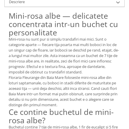
Descriere
Mini-rosa albe — delicatete
concentrata intr-un buchet cu
personalitate
Mini-rosa nu sunt pur si simplu trandafiri mai mici. Sunt o
categorie aparte — fiecare tija poarta mai multi boboci in loc de
un singur cap de floare, iar bobocii se deschid pe rand, etajat, de-
a lungul mai multor zile. Asta inseamna ca un buchet de 7 tije de
mini-rosa albe are, in realitate, zeci de flori mici care infloresc
progresiv. Efectul e o textura fina, aproape de dantelarie,
imposibil de obtinut cu trandafiri standard.
Floraria Fleurange din Baia Mare foloseste mini-rosa albe din
loturi saptamanale, cu boboci in stadii diferite de maturitate pe
aceeasi tija — unii deja deschisi, altii inca stransi. Cand cauti flori
Baia Mare intr-un format mai putin obisnuit, care surprinde prin
detaliu si nu prin dimensiune, acest buchet e o alegere care se
distinge din primul moment.
Ce contine buchetul de mini-
rosa albe?
Buchetul contine 7 tije de mini-rosa albe, 1 fir de eucalipt si 5 fire