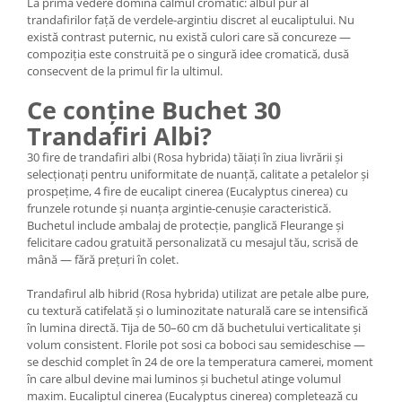
La prima vedere domină calmul cromatic: albul pur al
trandafirilor față de verdele-argintiu discret al eucaliptului. Nu
există contrast puternic, nu există culori care să concureze —
compoziția este construită pe o singură idee cromatică, dusă
consecvent de la primul fir la ultimul.
Ce conține Buchet 30
Trandafiri Albi?
30 fire de trandafiri albi (Rosa hybrida) tăiați în ziua livrării și
selecționați pentru uniformitate de nuanță, calitate a petalelor și
prospețime, 4 fire de eucalipt cinerea (Eucalyptus cinerea) cu
frunzele rotunde și nuanța argintie-cenușie caracteristică.
Buchetul include ambalaj de protecție, panglică Fleurange și
felicitare cadou gratuită personalizată cu mesajul tău, scrisă de
mână — fără prețuri în colet.
Trandafirul alb hibrid (Rosa hybrida) utilizat are petale albe pure,
cu textură catifelată și o luminozitate naturală care se intensifică
în lumina directă. Tija de 50–60 cm dă buchetului verticalitate și
volum consistent. Florile pot sosi ca boboci sau semideschise —
se deschid complet în 24 de ore la temperatura camerei, moment
în care albul devine mai luminos și buchetul atinge volumul
maxim. Eucaliptul cinerea (Eucalyptus cinerea) completează cu