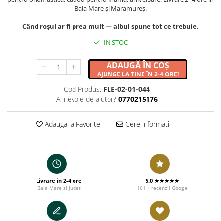
Baia Mare și Maramureș.
Când roșul ar fi prea mult — albul spune tot ce trebuie.
IN STOC
ADAUGĂ ÎN COȘ
AJUNGE LA TINE ÎN 2-4 ORE!
Cod Produs:
FLE-02-01-044
Ai nevoie de ajutor?
0770215176
Adauga la Favorite
Cere informatii
Livrare in 2-4 ore
5.0 ★★★★★
Baia Mare si judet
161 + recenzii Google