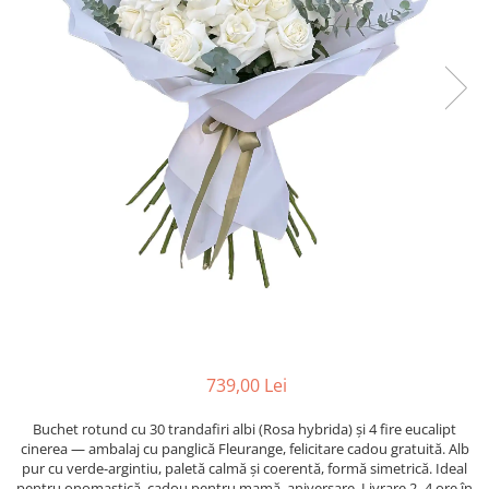
739,00 Lei
Buchet rotund cu 30 trandafiri albi (Rosa hybrida) și 4 fire eucalipt
cinerea — ambalaj cu panglică Fleurange, felicitare cadou gratuită. Alb
pur cu verde-argintiu, paletă calmă și coerentă, formă simetrică. Ideal
pentru onomastică, cadou pentru mamă, aniversare. Livrare 2–4 ore în