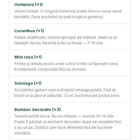
Hortensia (×1)
Volum instant. O singură hortensia poate înlocui vizual zece
trandafiri. Face buchetul să pară bogat și generos.
Lisianthus (×1)
Petale stratificate, textură aproape de mătase. Arată ca un
trandafir de lux. Rezistă la fel ca frezia — 7–10 zile.
Mini rosa (×1)
Finețe și detaliu acolo unde ochiul simte că lipsește ceva.
Echilibrează compoziția fără să domine.
Solidago (×1)
Accidentul galben care activează întreaga paletă. Fără el,
blush-ul și albul ar arăta flat. Cu el, buchetul are profunzime.
Bumbac decorativ (×3)
Textură tactilă unică. Nu se ofilește — rezistă 10–14 zile.
Poate fi păstrat ca element decorativ după ce celelalte flori
s-au uscat. Detaliul care face diferența față de buchete
standard.