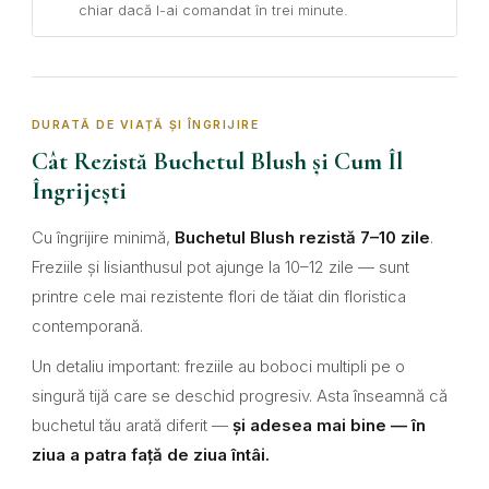
chiar dacă l-ai comandat în trei minute.
DURATĂ DE VIAȚĂ ȘI ÎNGRIJIRE
Cât Rezistă Buchetul Blush și Cum Îl
Îngrijești
Cu îngrijire minimă,
Buchetul Blush rezistă 7–10 zile
.
Freziile și lisianthusul pot ajunge la 10–12 zile — sunt
printre cele mai rezistente flori de tăiat din floristica
contemporană.
Un detaliu important: freziile au boboci multipli pe o
singură tijă care se deschid progresiv. Asta înseamnă că
buchetul tău arată diferit —
și adesea mai bine — în
ziua a patra față de ziua întâi.