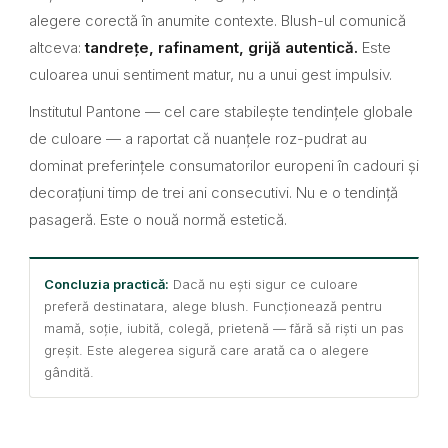
alegere corectă în anumite contexte. Blush-ul comunică
altceva:
tandrețe, rafinament, grijă autentică.
Este
culoarea unui sentiment matur, nu a unui gest impulsiv.
Institutul Pantone — cel care stabilește tendințele globale
de culoare — a raportat că nuanțele roz-pudrat au
dominat preferințele consumatorilor europeni în cadouri și
decorațiuni timp de trei ani consecutivi. Nu e o tendință
pasageră. Este o nouă normă estetică.
Concluzia practică:
Dacă nu ești sigur ce culoare
preferă destinatara, alege blush. Funcționează pentru
mamă, soție, iubită, colegă, prietenă — fără să riști un pas
greșit. Este alegerea sigură care arată ca o alegere
gândită.