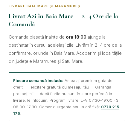
LIVRARE BAIA MARE ȘI MARAMUREȘ
Livrat Azi în Baia Mare — 2–4 Ore de la
Comandă
Comanda plasată înainte de
ora 18:00
ajunge la
destinatar în cursul aceleiași zile. Livrăm în 2–4 ore de la
confirmare, oriunde în Baia Mare. Acoperim și localitățile
din județele Maramureș și Satu Mare.
Fiecare comandă include:
Ambalaj premium gata de
oferit · Felicitare gratuită cu mesajul tău · Garanția
prospețimii — dacă florile nu sunt în stare perfectă la
livrare, le înlocuim. Program livrare: L–V 07:30–19:00 · S
08:00–17:30. Comenzi urgente sau la oră fixă:
0770 215
176
.