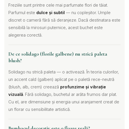
Freziile sunt printre cele mai parfumate flori de tăiat.
Parfumul este
dulce și subtil
— nu copleșitor. Umple
discret o cameră fără să deranjeze. Dacă destinatara este
sensibilă la mirosuri puternice, acest buchet este
alegerea corectă.
De ce solidago (florile galbene) nu strică paleta
blush?
Solidago nu strică paleta — o activează. În teoria culorilor,
un accent cald (galben) aplicat pe o paletă rece-neutră
(blush, alb, crem) creează
profunzime și vibrație
vizuală
. Fără solidago, buchetul ar arăta frumos dar plat.
Cu el, are dimensiune și energia unui aranjament creat de
un florar cu sensibilitate artistică.
Bumbacul decorativ este o floare reală?