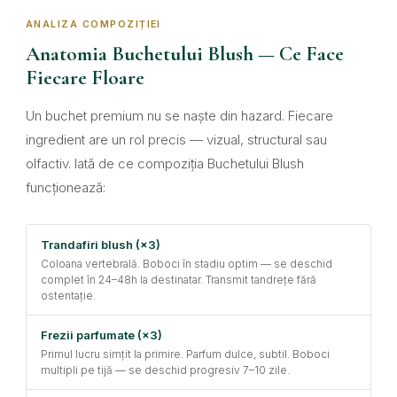
ANALIZA COMPOZIȚIEI
Anatomia Buchetului Blush — Ce Face
Fiecare Floare
Un buchet premium nu se naște din hazard. Fiecare
ingredient are un rol precis — vizual, structural sau
olfactiv. Iată de ce compoziția Buchetului Blush
funcționează:
Trandafiri blush (×3)
Coloana vertebrală. Boboci în stadiu optim — se deschid
complet în 24–48h la destinatar. Transmit tandrețe fără
ostentație.
Frezii parfumate (×3)
Primul lucru simțit la primire. Parfum dulce, subtil. Boboci
multipli pe tijă — se deschid progresiv 7–10 zile.