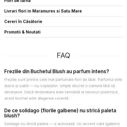
Flori de Iarnă
Livrari flori in Maramures si Satu Mare
Cereri în Căsătorie
Promotii & Noutati
FAQ
Freziile din Buchetul Blush au parfum intens?
Freziile sunt printre cele mai parfumate flori de tăiat. Parfumul este
dulce și subtil — nu copleșitor. Umple discret o cameră fără să
deranjeze. Dacă destinatara este sensibilă la mirosuri puternice,
acest buchet este alegerea corectă.
De ce solidago (florile galbene) nu strică paleta
blush?
Solidago nu strică paleta — o activează. Un accent cald (galben)