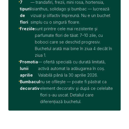
7
— trandafiri, frezii, mini rosa, hortensia,
tipuri
lisianthus, solidago și bumbac — lucrează
de
vizual și olfactiv împreună. Nu e un buchet
flori
simplu cu o singură floare.
Freziile
sunt printre cele mai rezistente și
parfumate flori de tăiat: 7–10 zile, cu
boboci care se deschid progresiv.
Buchetul arată mai bine în ziua 4 decât în
ziua 1.
Promotia
— ofertă specială cu durată limitată,
lunii
activă automat la adăugarea în coș.
aprilie
Valabilă până la 30 aprilie 2026.
Bumbacul
nu se ofilește — poate fi păstrat ca
decorativ
element decorativ și după ce celelalte
flori s-au uscat. Detaliul care
diferențiază buchetul.