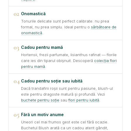
02
Onomastică
Tonurile delicate sunt perfect calibrate: nu prea
formal, nu prea simplu. Ideal pentru o
sărbătoare de
onomastică
.
03
Cadou pentru mamă
Hortensii, frezii parfumate, lisianthus rafinat — florile
care ies din tiparul obișnuit. Descoperă
colecția flori
pentru mamă
.
04
Cadou pentru soție sau iubită
Dacă trandafirii roșii sunt pentru pasiune, blush-ul
este pentru dragoste matură și profundă. Vezi
buchete pentru soție
sau
flori pentru iubită
.
05
Fără un motiv anume
Uneori cel mai frumos gest este cel fără ocazie.
Buchetul Blush arată ca un cadou atent gândit,