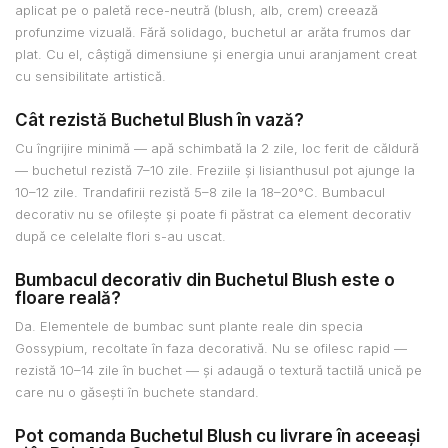
aplicat pe o paletă rece-neutră (blush, alb, crem) creează
profunzime vizuală. Fără solidago, buchetul ar arăta frumos dar
plat. Cu el, câștigă dimensiune și energia unui aranjament creat
cu sensibilitate artistică.
Cât rezistă Buchetul Blush în vază?
Cu îngrijire minimă — apă schimbată la 2 zile, loc ferit de căldură
— buchetul rezistă 7–10 zile. Freziile și lisianthusul pot ajunge la
10–12 zile. Trandafirii rezistă 5–8 zile la 18–20°C. Bumbacul
decorativ nu se ofilește și poate fi păstrat ca element decorativ
după ce celelalte flori s-au uscat.
Bumbacul decorativ din Buchetul Blush este o
floare reală?
Da. Elementele de bumbac sunt plante reale din specia
Gossypium, recoltate în faza decorativă. Nu se ofilesc rapid —
rezistă 10–14 zile în buchet — și adaugă o textură tactilă unică pe
care nu o găsești în buchete standard.
Pot comanda Buchetul Blush cu livrare în aceeași