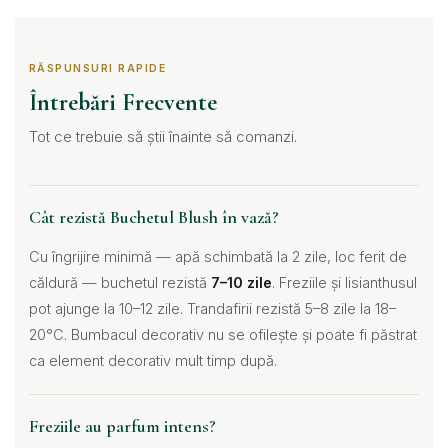
RĂSPUNSURI RAPIDE
Întrebări Frecvente
Tot ce trebuie să știi înainte să comanzi.
Cât rezistă Buchetul Blush în vază?
Cu îngrijire minimă — apă schimbată la 2 zile, loc ferit de
căldură — buchetul rezistă
7–10 zile
. Freziile și lisianthusul
pot ajunge la 10–12 zile. Trandafirii rezistă 5–8 zile la 18–
20°C. Bumbacul decorativ nu se ofilește și poate fi păstrat
ca element decorativ mult timp după.
Freziile au parfum intens?