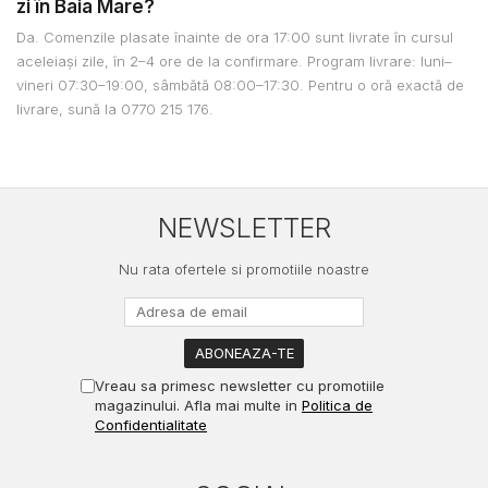
zi în Baia Mare?
Da. Comenzile plasate înainte de ora 17:00 sunt livrate în cursul
aceleiași zile, în 2–4 ore de la confirmare. Program livrare: luni–
vineri 07:30–19:00, sâmbătă 08:00–17:30. Pentru o oră exactă de
livrare, sună la 0770 215 176.
NEWSLETTER
Nu rata ofertele si promotiile noastre
Vreau sa primesc newsletter cu promotiile
magazinului. Afla mai multe in
Politica de
Confidentialitate