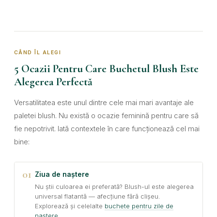
CÂND ÎL ALEGI
5 Ocazii Pentru Care Buchetul Blush Este
Alegerea Perfectă
Versatilitatea este unul dintre cele mai mari avantaje ale
paletei blush. Nu există o ocazie feminină pentru care să
fie nepotrivit. Iată contextele în care funcționează cel mai
bine:
01
Ziua de naștere
Nu știi culoarea ei preferată? Blush-ul este alegerea
universal flatantă — afecțiune fără clișeu.
Explorează și celelalte
buchete pentru zile de
naștere
.