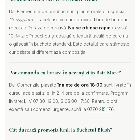
Da. Elementele de bumbac sunt plante reale din specia
Gossypium
— aceleași din care provine fibra de bumbac,
recoltate în faza decorativă.
Nu se ofilesc rapid
(rezistă
10–14 zile în buchet) și adaugă o textură tactilă pe care nu
o găsești în buchete standard. Este detaliul care stârnește
curiozitate și diferențiază compoziția.
Pot comanda cu livrare în aceeași zi în Baia Mare?
Da. Comenzile plasate
înainte de ora 18:00
sunt livrate în
cursul aceleiași zile, în 2–4 ore de la confirmare. Program
livrare: L–V 07:30–19:00, S 08:00–17:30. Pentru o oră
exactă sau comenzi urgente, sună la
0770 215 176
.
Cât durează promoția lunii la Buchetul Blush?