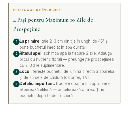
PROTOCOL DE ÎNGRIJIRE
4 Pași pentru Maximum 10 Zile de
Prospețime
La primire:
taie 2–3 cm din tije în unghi de 45° și
1
pune buchetul imediat în apă curată.
Ritmul apei:
schimbă apa la fiecare 2 zile. Adaugă
2
plicul cu nutrienți florali — prelungește prospețimea
cu 2–3 zile suplimentare.
Locul:
ferește buchetul de lumina directă a soarelui
3
și de sursele de căldură (calorifer, TV).
Detaliu important:
fructele coapte din apropiere
4
eliberează etilenă — accelerează ofilirea. Ține
buchetul departe de fructieră.