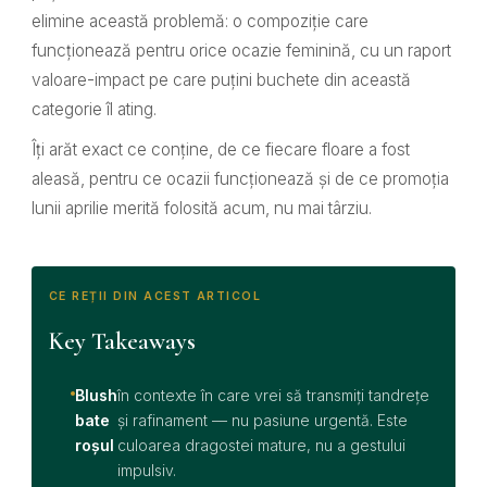
elimine această problemă: o compoziție care
funcționează pentru orice ocazie feminină, cu un raport
valoare-impact pe care puțini buchete din această
categorie îl ating.
Îți arăt exact ce conține, de ce fiecare floare a fost
aleasă, pentru ce ocazii funcționează și de ce promoția
lunii aprilie merită folosită acum, nu mai târziu.
CE REȚII DIN ACEST ARTICOL
Key Takeaways
Blush
în contexte în care vrei să transmiți tandrețe
bate
și rafinament — nu pasiune urgentă. Este
roșul
culoarea dragostei mature, nu a gestului
impulsiv.