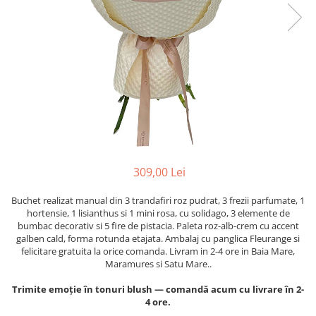
309,00 Lei
Buchet realizat manual din 3 trandafiri roz pudrat, 3 frezii parfumate, 1
hortensie, 1 lisianthus si 1 mini rosa, cu solidago, 3 elemente de
bumbac decorativ si 5 fire de pistacia. Paleta roz-alb-crem cu accent
galben cald, forma rotunda etajata. Ambalaj cu panglica Fleurange si
felicitare gratuita la orice comanda. Livram in 2-4 ore in Baia Mare,
Maramures si Satu Mare..
Trimite emoție în tonuri blush — comandă acum cu livrare în 2-
4 ore.