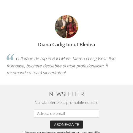
edea
Diana Illés
 ei găsesc flori
Faceți o treabă minunată! Orice buchet sau 
onalism. Îi
iau de la voi, iar de fiecare dată mi-ați confirmat
mai bună alegere!💕
NEWSLETTER
Nu rata ofertele si promotiile noastre
Vreau sa primesc newsletter cu promotiile