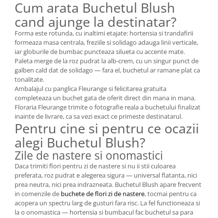
Cum arata Buchetul Blush
cand ajunge la destinatar?
Forma este rotunda, cu inaltimi etajate: hortensia si trandafirii
formeaza masa centrala, freziile si solidago adauga linii verticale,
iar globurile de bumbac puncteaza silueta cu accente mate.
Paleta merge de la roz pudrat la alb-crem, cu un singur punct de
galben cald dat de solidago — fara el, buchetul ar ramane plat ca
tonalitate.
Ambalajul cu panglica Fleurange si felicitarea gratuita
completeaza un buchet gata de oferit direct din mana in mana.
Floraria Fleurange trimite o fotografie reala a buchetului finalizat
inainte de livrare, ca sa vezi exact ce primeste destinatarul.
Pentru cine si pentru ce ocazii
alegi Buchetul Blush?
Zile de nastere si onomastici
Daca trimiti flori pentru zi de nastere si nu ii stii culoarea
preferata, roz pudrat e alegerea sigura — universal flatanta, nici
prea neutra, nici prea indrazneata. Buchetul Blush apare frecvent
in comenzile de
buchete de flori zi de nastere
, tocmai pentru ca
acopera un spectru larg de gusturi fara risc. La fel functioneaza si
la o onomastica — hortensia si bumbacul fac buchetul sa para