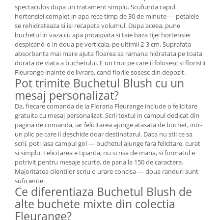
spectaculos dupa un tratament simplu. Scufunda capul
hortensiei complet in apa rece timp de 30 de minute — petalele
se rehidrateaza si isi recapata volumul. Dupa aceea, pune
buchetul in vaza cu apa proaspata si taie baza tijei hortensiei
despicand-o in doua pe verticala, pe ultimii 2-3 cm. Suprafata
absorbanta mai mare ajuta floarea sa ramana hidratata pe toata
durata de viata a buchetului. E un truc pe care il folosesc si floristii
Fleurange inainte de livrare, cand florile sosesc din depozit.
Pot trimite Buchetul Blush cu un
mesaj personalizat?
Da, fiecare comanda de la Floraria Fleurange include o felicitare
gratuita cu mesaj personalizat. Scrii textul in campul dedicat din
pagina de comanda, iar felicitarea ajunge atasata de buchet, intr-
un plic pe care il deschide doar destinatarul. Daca nu stii ce sa
scrii, poti lasa campul gol — buchetul ajunge fara felicitare, curat
si simplu. Felicitarea e tiparita, nu scrisa de mana, si formatul e
potrivit pentru mesaje scurte, de pana la 150 de caractere.
Majoritatea clientilor scriu o urare concisa — doua randuri sunt
suficiente.
Ce diferentiaza Buchetul Blush de
alte buchete mixte din colectia
Fleurange?