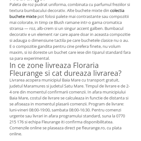
Paleta de roz pudrat uniforma, combinata cu parfumul freziilor si
textura bumbacului decorativ. Alte buchete mixte din
colectia
buchete mixte
pot folosi palete mai contrastante sau compozitii
mai colorate, in timp ce Blush ramane intr-o gama cromatica
stransa — roz, alb-crem si un singur accent galben. Bumbacul
decorativ e un element rar care apare doar in aceasta compozitie
si adauga o dimensiune tactila pe care buchetele clasice nu o au.
E o compozitie gandita pentru cine prefera finete, nu volum
maxim, si isi doreste un buchet care iese din tiparul standard fara
sa para experimental.
In ce zone livreaza Floraria
Fleurange si cat dureaza livrarea?
Livrarea acopera municipiul Baia Mare cu transport gratuit,
judetul Maramures si judetul Satu Mare. Timpul de livrare e de 2-
4 ore din momentul confirmarii comenzii. In afara municipiului
Baia Mare, costul de livrare se calculeaza in functie de distanta si
se afiseaza in momentul plasarii comenzii. Program de livrare:
luni-vineri 08:00-19:00, sambata 08:00-16:30. Pentru comenzi
urgente sau livrari in afara programului standard, suna la 0770
215 176 si echipa Fleurange iti confirma disponibilitatea.
Comenzile online se plaseaza direct pe fleurange.ro, cu plata
online.