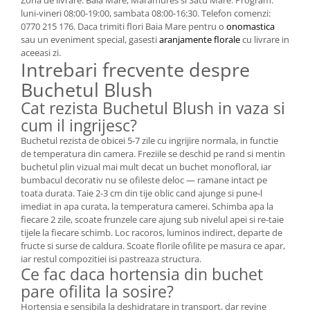
Zona de livrare: Baia Mare, Maramures si Satu Mare. Program:
luni-vineri 08:00-19:00, sambata 08:00-16:30. Telefon comenzi:
0770 215 176. Daca trimiti flori Baia Mare pentru o
onomastica
sau un eveniment special, gasesti
aranjamente florale
cu livrare in
aceeasi zi.
Intrebari frecvente despre
Buchetul Blush
Cat rezista Buchetul Blush in vaza si
cum il ingrijesc?
Buchetul rezista de obicei 5-7 zile cu ingrijire normala, in functie
de temperatura din camera. Freziile se deschid pe rand si mentin
buchetul plin vizual mai mult decat un buchet monofloral, iar
bumbacul decorativ nu se ofileste deloc — ramane intact pe
toata durata. Taie 2-3 cm din tije oblic cand ajunge si pune-l
imediat in apa curata, la temperatura camerei. Schimba apa la
fiecare 2 zile, scoate frunzele care ajung sub nivelul apei si re-taie
tijele la fiecare schimb. Loc racoros, luminos indirect, departe de
fructe si surse de caldura. Scoate florile ofilite pe masura ce apar,
iar restul compozitiei isi pastreaza structura.
Ce fac daca hortensia din buchet
pare ofilita la sosire?
Hortensia e sensibila la deshidratare in transport, dar revine