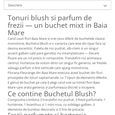
Descriere
Tonuri blush si parfum de
frezii — un buchet mixt in Baia
Mare
Cand cauti flori Baia Mare si vrei ceva diferit de buchetele clasice
monotone, Buchetul Blush e o varianta care iese din tipar fara sa
devina excentric. Paleta de roz pudrat, alb-crem si un singur
accent galben cald pare gandita, nu intamplatoare — fiecare
floare are un rol precis in compozitie. Trandafirii roz animeaza
centrul, hortensia da volum dintr-un singur fir generos, iar freziile
adauga parfum si linii verticale care sparg monotonia.
Floraria Fleurange din Baia Mare executa acest buchet din flori
proaspete din loturi saptamanale, cu 7 tipuri de elemente diferite.
E genul de buchet pe care il alegi cand vrei sa trimiti flori Baia
Mare care arata generos si parfumeaza discret o incapere.
Ce contine Buchetul Blush?
Compozitia combina 3 trandafiri roz pudrat, 3 frezii parfumate, 1
hortensie, 1 lisianthus si 1 mini rosa, cu solidago galben, 3
elemente de bumbac decorativ si 5 fire de pistacia.