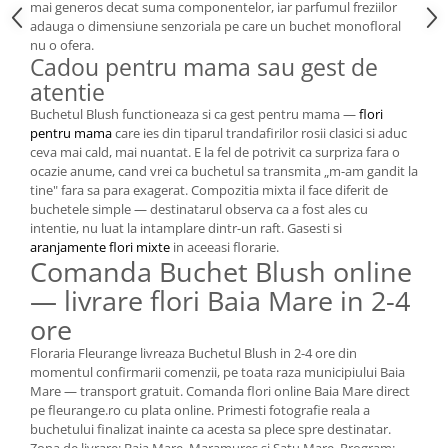
mai generos decat suma componentelor, iar parfumul freziilor
adauga o dimensiune senzoriala pe care un buchet monofloral
nu o ofera.
Cadou pentru mama sau gest de
atentie
Buchetul Blush functioneaza si ca gest pentru mama —
flori
pentru mama
care ies din tiparul trandafirilor rosii clasici si aduc
ceva mai cald, mai nuantat. E la fel de potrivit ca surpriza fara o
ocazie anume, cand vrei ca buchetul sa transmita „m-am gandit la
tine" fara sa para exagerat. Compozitia mixta il face diferit de
buchetele simple — destinatarul observa ca a fost ales cu
intentie, nu luat la intamplare dintr-un raft. Gasesti si
aranjamente flori mixte
in aceeasi florarie.
Comanda Buchet Blush online
— livrare flori Baia Mare in 2-4
ore
Floraria Fleurange livreaza Buchetul Blush in 2-4 ore din
momentul confirmarii comenzii, pe toata raza municipiului Baia
Mare — transport gratuit. Comanda flori online Baia Mare direct
pe fleurange.ro cu plata online. Primesti fotografie reala a
buchetului finalizat inainte ca acesta sa plece spre destinatar.