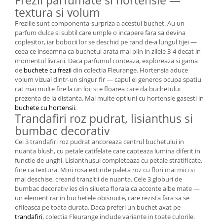
Frezii parfumate si hortensie —
textura si volum
Freziile sunt componenta-surpriza a acestui buchet. Au un
parfum dulce si subtil care umple o incapere fara sa devina
coplesitor, iar bobocii lor se deschid pe rand de-a lungul tijei —
ceea ce inseamna ca buchetul arata mai plin in zilele 3-4 decat in
momentul livrarii. Daca parfumul conteaza, exploreaza si gama
de
buchete cu frezii
din colectia Fleurange. Hortensia aduce
volum vizual dintr-un singur fir — capul ei generos ocupa spatiu
cat mai multe fire la un loc si e floarea care da buchetului
prezenta de la distanta. Mai multe optiuni cu hortensie gasesti in
buchete cu hortensii
.
Trandafiri roz pudrat, lisianthus si
bumbac decorativ
Cei 3 trandafiri roz pudrat ancoreaza centrul buchetului in
nuanta blush, cu petale catifelate care capteaza lumina diferit in
functie de unghi. Lisianthusul completeaza cu petale stratificate,
fine ca textura. Mini rosa extinde paleta roz cu flori mai mici si
mai deschise, creand tranzitii de nuanta. Cele 3 globuri de
bumbac decorativ ies din silueta florala ca accente albe mate —
un element rar in buchetele obisnuite, care rezista fara sa se
ofileasca pe toata durata. Daca preferi un buchet axat pe
trandafiri
, colectia Fleurange include variante in toate culorile.