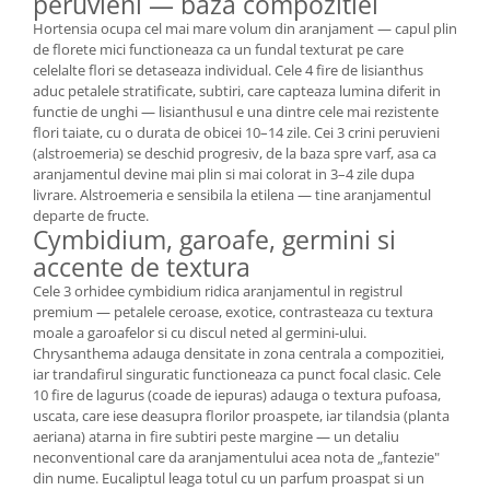
peruvieni — baza compozitiei
Hortensia ocupa cel mai mare volum din aranjament — capul plin
de florete mici functioneaza ca un fundal texturat pe care
celelalte flori se detaseaza individual. Cele 4 fire de lisianthus
aduc petalele stratificate, subtiri, care capteaza lumina diferit in
functie de unghi — lisianthusul e una dintre cele mai rezistente
flori taiate, cu o durata de obicei 10–14 zile. Cei 3 crini peruvieni
(alstroemeria) se deschid progresiv, de la baza spre varf, asa ca
aranjamentul devine mai plin si mai colorat in 3–4 zile dupa
livrare. Alstroemeria e sensibila la etilena — tine aranjamentul
departe de fructe.
Cymbidium, garoafe, germini si
accente de textura
Cele 3 orhidee cymbidium ridica aranjamentul in registrul
premium — petalele ceroase, exotice, contrasteaza cu textura
moale a garoafelor si cu discul neted al germini-ului.
Chrysanthema adauga densitate in zona centrala a compozitiei,
iar trandafirul singuratic functioneaza ca punct focal clasic. Cele
10 fire de lagurus (coade de iepuras) adauga o textura pufoasa,
uscata, care iese deasupra florilor proaspete, iar tilandsia (planta
aeriana) atarna in fire subtiri peste margine — un detaliu
neconventional care da aranjamentului acea nota de „fantezie"
din nume. Eucaliptul leaga totul cu un parfum proaspat si un