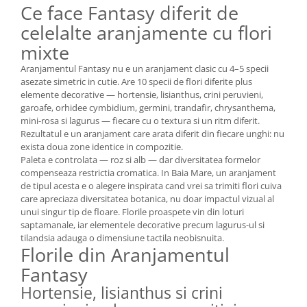
Ce face Fantasy diferit de
celelalte aranjamente cu flori
mixte
Aranjamentul Fantasy nu e un aranjament clasic cu 4–5 specii
asezate simetric in cutie. Are 10 specii de flori diferite plus
elemente decorative — hortensie, lisianthus, crini peruvieni,
garoafe, orhidee cymbidium, germini, trandafir, chrysanthema,
mini-rosa si lagurus — fiecare cu o textura si un ritm diferit.
Rezultatul e un aranjament care arata diferit din fiecare unghi: nu
exista doua zone identice in compozitie.
Paleta e controlata — roz si alb — dar diversitatea formelor
compenseaza restrictia cromatica. In Baia Mare, un aranjament
de tipul acesta e o alegere inspirata cand vrei sa trimiti flori cuiva
care apreciaza diversitatea botanica, nu doar impactul vizual al
unui singur tip de floare. Florile proaspete vin din loturi
saptamanale, iar elementele decorative precum lagurus-ul si
tilandsia adauga o dimensiune tactila neobisnuita.
Florile din Aranjamentul
Fantasy
Hortensie, lisianthus si crini