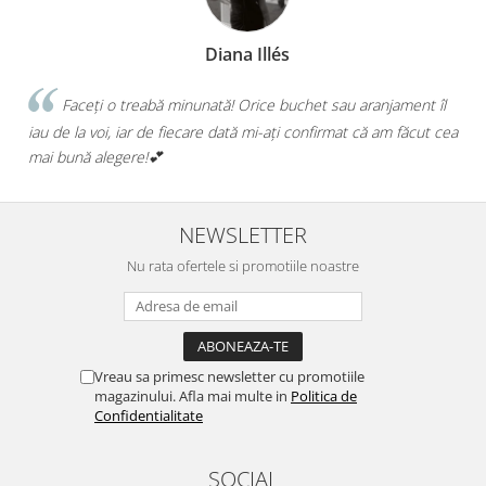
Diana Illés
Faceți o treabă minunată! Orice buchet sau aranjament îl
a
iau de la voi, iar de fiecare dată mi-ați confirmat că am făcut cea
mai bună alegere!💕
NEWSLETTER
Nu rata ofertele si promotiile noastre
Vreau sa primesc newsletter cu promotiile
magazinului. Afla mai multe in
Politica de
Confidentialitate
SOCIAL