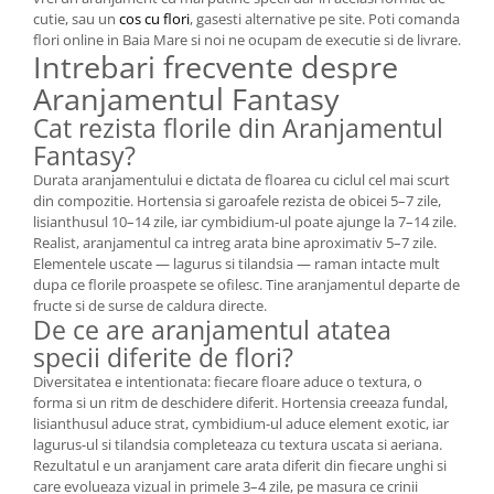
cutie, sau un
cos cu flori
, gasesti alternative pe site. Poti comanda
flori online in Baia Mare si noi ne ocupam de executie si de livrare.
Intrebari frecvente despre
Aranjamentul Fantasy
Cat rezista florile din Aranjamentul
Fantasy?
Durata aranjamentului e dictata de floarea cu ciclul cel mai scurt
din compozitie. Hortensia si garoafele rezista de obicei 5–7 zile,
lisianthusul 10–14 zile, iar cymbidium-ul poate ajunge la 7–14 zile.
Realist, aranjamentul ca intreg arata bine aproximativ 5–7 zile.
Elementele uscate — lagurus si tilandsia — raman intacte mult
dupa ce florile proaspete se ofilesc. Tine aranjamentul departe de
fructe si de surse de caldura directe.
De ce are aranjamentul atatea
specii diferite de flori?
Diversitatea e intentionata: fiecare floare aduce o textura, o
forma si un ritm de deschidere diferit. Hortensia creeaza fundal,
lisianthusul aduce strat, cymbidium-ul aduce element exotic, iar
lagurus-ul si tilandsia completeaza cu textura uscata si aeriana.
Rezultatul e un aranjament care arata diferit din fiecare unghi si
care evolueaza vizual in primele 3–4 zile, pe masura ce crinii