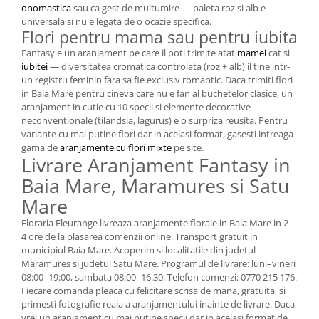
onomastica
sau ca gest de multumire — paleta roz si alb e
universala si nu e legata de o ocazie specifica.
Flori pentru mama sau pentru iubita
Fantasy e un aranjament pe care il poti trimite atat
mamei
cat si
iubitei
— diversitatea cromatica controlata (roz + alb) il tine intr-
un registru feminin fara sa fie exclusiv romantic. Daca trimiti flori
in Baia Mare pentru cineva care nu e fan al buchetelor clasice, un
aranjament in cutie cu 10 specii si elemente decorative
neconventionale (tilandsia, lagurus) e o surpriza reusita. Pentru
variante cu mai putine flori dar in acelasi format, gasesti intreaga
gama de
aranjamente cu flori mixte
pe site.
Livrare Aranjament Fantasy in
Baia Mare, Maramures si Satu
Mare
Floraria Fleurange livreaza aranjamente florale in Baia Mare in 2–
4 ore de la plasarea comenzii online. Transport gratuit in
municipiul Baia Mare. Acoperim si localitatile din judetul
Maramures si judetul Satu Mare. Programul de livrare: luni–vineri
08:00–19:00, sambata 08:00–16:30. Telefon comenzi: 0770 215 176.
Fiecare comanda pleaca cu felicitare scrisa de mana, gratuita, si
primesti fotografie reala a aranjamentului inainte de livrare. Daca
vrei un aranjament cu mai putine specii dar in acelasi format de