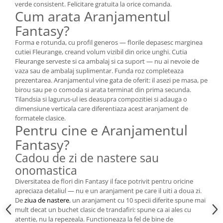
verde consistent. Felicitare gratuita la orice comanda.
Cum arata Aranjamentul
Fantasy?
Forma e rotunda, cu profil generos — florile depasesc marginea
cutiei Fleurange, creand volum vizibil din orice unghi. Cutia
Fleurange serveste si ca ambalaj si ca suport — nu ai nevoie de
vaza sau de ambalaj suplimentar. Funda roz completeaza
prezentarea. Aranjamentul vine gata de oferit: il asezi pe masa, pe
birou sau pe o comoda si arata terminat din prima secunda.
Tilandsia si lagurus-ul ies deasupra compozitiei si adauga o
dimensiune verticala care diferentiaza acest aranjament de
formatele clasice.
Pentru cine e Aranjamentul
Fantasy?
Cadou de zi de nastere sau
onomastica
Diversitatea de flori din Fantasy il face potrivit pentru oricine
apreciaza detaliul — nu e un aranjament pe care il uiti a doua zi.
De
ziua de nastere
, un aranjament cu 10 specii diferite spune mai
mult decat un buchet clasic de trandafiri: spune ca ai ales cu
atentie, nu la repezeala. Functioneaza la fel de bine de