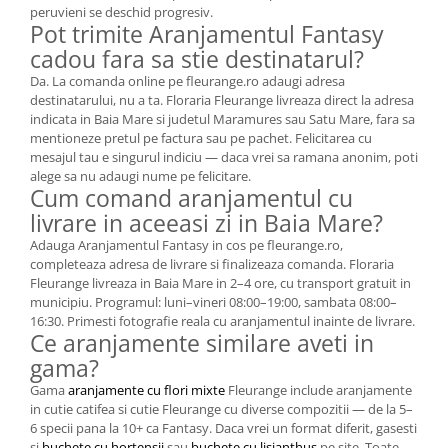
peruvieni se deschid progresiv.
Pot trimite Aranjamentul Fantasy
cadou fara sa stie destinatarul?
Da. La comanda online pe fleurange.ro adaugi adresa
destinatarului, nu a ta. Floraria Fleurange livreaza direct la adresa
indicata in Baia Mare si judetul Maramures sau Satu Mare, fara sa
mentioneze pretul pe factura sau pe pachet. Felicitarea cu
mesajul tau e singurul indiciu — daca vrei sa ramana anonim, poti
alege sa nu adaugi nume pe felicitare.
Cum comand aranjamentul cu
livrare in aceeasi zi in Baia Mare?
Adauga Aranjamentul Fantasy in cos pe fleurange.ro,
completeaza adresa de livrare si finalizeaza comanda. Floraria
Fleurange livreaza in Baia Mare in 2–4 ore, cu transport gratuit in
municipiu. Programul: luni–vineri 08:00–19:00, sambata 08:00–
16:30. Primesti fotografie reala cu aranjamentul inainte de livrare.
Ce aranjamente similare aveti in
gama?
Gama
aranjamente cu flori mixte
Fleurange include aranjamente
in cutie catifea si cutie Fleurange cu diverse compozitii — de la 5–
6 specii pana la 10+ ca Fantasy. Daca vrei un format diferit, gasesti
si
buchete cu hortensii
sau
buchete cu lisianthus
pe site. Toate