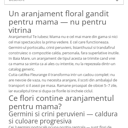
Un aranjament floral gandit
pentru mama — nu pentru
vitrina
Aranjamentul Te Iubesc Mama nu e cel mai mare din gama si nici
cel mai spectaculos la prima vedere. E cel care functioneaza.
Germini-ul portocaliu, crinii peruvieni, lisianthusul si trandafirul
construiesc o compozitie calda, personala, fara superlative inutile.
In Baia Mare, un aranjament de tipul acesta se trimite cand vrei
ca mama sa simta ca ai ales cu intentie, nu la repezeala dintr-un
catalog generic.
Cutia catifea Fleurange il transforma intr-un cadou complet: nu
are nevoie de vaza, nu necesita aranjare, il scoti din ambalajul de
transport si il asezi pe masa. Ramane proaspat de obicei 5–7 zile,
iar eucaliptul tine si dupa ce florile isi incheie ciclul.
Ce flori contine aranjamentul
pentru mama?
Germini si crini peruvieni — caldura
si culoare progresiva
Cei 3 germini portocalii ocupa pozitia centrala — sunt flori de