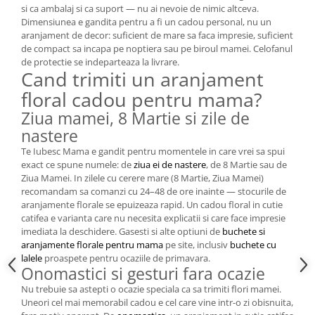
si ca ambalaj si ca suport — nu ai nevoie de nimic altceva.
Dimensiunea e gandita pentru a fi un cadou personal, nu un
aranjament de decor: suficient de mare sa faca impresie, suficient
de compact sa incapa pe noptiera sau pe biroul mamei. Celofanul
de protectie se indeparteaza la livrare.
Cand trimiti un aranjament
floral cadou pentru mama?
Ziua mamei, 8 Martie si zile de
nastere
Te Iubesc Mama e gandit pentru momentele in care vrei sa spui
exact ce spune numele: de
ziua ei de nastere
, de 8 Martie sau de
Ziua Mamei. In zilele cu cerere mare (8 Martie, Ziua Mamei)
recomandam sa comanzi cu 24–48 de ore inainte — stocurile de
aranjamente florale se epuizeaza rapid. Un cadou floral in cutie
catifea e varianta care nu necesita explicatii si care face impresie
imediata la deschidere. Gasesti si alte optiuni de
buchete si
aranjamente florale pentru mama
pe site, inclusiv
buchete cu
lalele
proaspete pentru ocaziile de primavara.
Onomastici si gesturi fara ocazie
Nu trebuie sa astepti o ocazie speciala ca sa trimiti flori mamei.
Uneori cel mai memorabil cadou e cel care vine intr-o zi obisnuita,