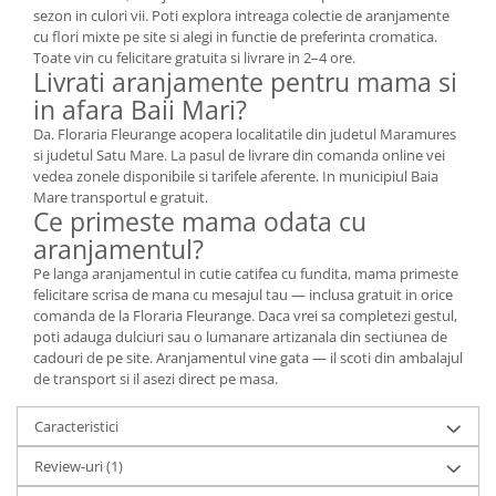
sezon in culori vii. Poti explora intreaga colectie de aranjamente
cu flori mixte pe site si alegi in functie de preferinta cromatica.
Toate vin cu felicitare gratuita si livrare in 2–4 ore.
Livrati aranjamente pentru mama si
in afara Baii Mari?
Da. Floraria Fleurange acopera localitatile din judetul Maramures
si judetul Satu Mare. La pasul de livrare din comanda online vei
vedea zonele disponibile si tarifele aferente. In municipiul Baia
Mare transportul e gratuit.
Ce primeste mama odata cu
aranjamentul?
Pe langa aranjamentul in cutie catifea cu fundita, mama primeste
felicitare scrisa de mana cu mesajul tau — inclusa gratuit in orice
comanda de la Floraria Fleurange. Daca vrei sa completezi gestul,
poti adauga dulciuri sau o lumanare artizanala din sectiunea de
cadouri de pe site. Aranjamentul vine gata — il scoti din ambalajul
de transport si il asezi direct pe masa.
Caracteristici
Review-uri
(1)