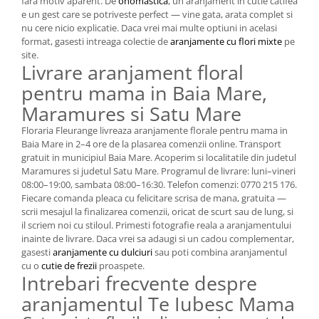
fara motiv aparent. De
onomastica
, un aranjament in cutie catifea
e un gest care se potriveste perfect — vine gata, arata complet si
nu cere nicio explicatie. Daca vrei mai multe optiuni in acelasi
format, gasesti intreaga colectie de
aranjamente cu flori mixte
pe
site.
Livrare aranjament floral
pentru mama in Baia Mare,
Maramures si Satu Mare
Floraria Fleurange livreaza aranjamente florale pentru mama in
Baia Mare in 2–4 ore de la plasarea comenzii online. Transport
gratuit in municipiul Baia Mare. Acoperim si localitatile din judetul
Maramures si judetul Satu Mare. Programul de livrare: luni–vineri
08:00–19:00, sambata 08:00–16:30. Telefon comenzi: 0770 215 176.
Fiecare comanda pleaca cu felicitare scrisa de mana, gratuita —
scrii mesajul la finalizarea comenzii, oricat de scurt sau de lung, si
il scriem noi cu stiloul. Primesti fotografie reala a aranjamentului
inainte de livrare. Daca vrei sa adaugi si un cadou complementar,
gasesti
aranjamente cu dulciuri
sau poti combina aranjamentul
cu o
cutie de frezii
proaspete.
Intrebari frecvente despre
aranjamentul Te Iubesc Mama