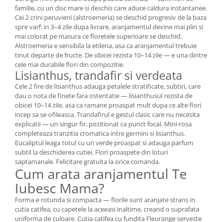
familie, cu un disc mare si deschis care aduce caldura instantanee.
Cei 2 crini peruvieni (alstroemeria) se deschid progresiv de la baza
spre varf: in 3–4 zile dupa livrare, aranjamentul devine mai plin si
mai colorat pe masura ce floretele superioare se deschid.
Alstroemeria e sensibila la etilena, asa ca aranjamentul trebuie
tinut departe de fructe. De obicei rezista 10–14 zile — e una dintre
cele mai durabile flori din compozitie.
Lisianthus, trandafir si verdeata
Cele 2 fire de lisianthus adauga petalele stratificate, subtiri, care
dau o nota de finete fara ostentatie — lisianthusul rezista de
obicei 10–14 zile, asa ca ramane proaspat mult dupa ce alte flori
incep sa se ofileasca. Trandafirul e gestul clasic care nu necesita
explicatii — un singur fir, pozitionat ca punct focal. Mini-rosa
completeaza tranzitia cromatica intre germini si lisianthus.
Eucaliptul leaga totul cu un verde proaspat si adauga parfum
subtil la deschiderea cutiei. Flori proaspete din loturi
saptamanale. Felicitare gratuita la orice comanda.
Cum arata aranjamentul Te
Iubesc Mama?
Forma e rotunda si compacta — florile sunt aranjate strans in
cutia catifea, cu capetele la aceeasi inaltime, creand o suprafata
uniforma de culoare. Cutia catifea cu fundita Fleurange serveste