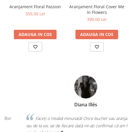
Aranjament Floral Passion
Aranjament Floral Cover Me
In Flowers
359,00 Lei
399,00 Lei
ADAUGA IN COS
ADAUGA IN COS
Diana Illés
Faceți o treabă minunată! Orice buchet sau aranjament îl
a
iau de la voi, iar de fiecare dată mi-ați confirmat că am făcut cea