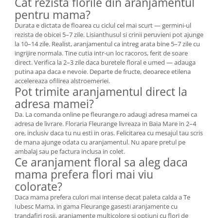
Cat rezista florile din aranjamentul
pentru mama?
Durata e dictata de floarea cu ciclul cel mai scurt — germini-ul
rezista de obicei 5–7 zile. Lisianthusul si crinii peruvieni pot ajunge
la 10–14 zile. Realist, aranjamentul ca intreg arata bine 5–7 zile cu
ingrijire normala. Tine cutia intr-un loc racoros, ferit de soare
direct. Verifica la 2–3 zile daca buretele floral e umed — adauga
putina apa daca e nevoie. Departe de fructe, deoarece etilena
accelereaza ofilirea alstroemeriei.
Pot trimite aranjamentul direct la
adresa mamei?
Da. La comanda online pe fleurange.ro adaugi adresa mamei ca
adresa de livrare. Floraria Fleurange livreaza in Baia Mare in 2–4
ore, inclusiv daca tu nu esti in oras. Felicitarea cu mesajul tau scris
de mana ajunge odata cu aranjamentul. Nu apare pretul pe
ambalaj sau pe factura inclusa in colet.
Ce aranjament floral sa aleg daca
mama prefera flori mai viu
colorate?
Daca mama prefera culori mai intense decat paleta calda a Te
Iubesc Mama, in gama Fleurange gasesti aranjamente cu
trandafiri rosii, aranjamente multicolore si optiuni cu flori de