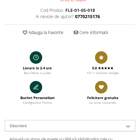
Cod Produs:
FLE-01-05-018
Ai nevoie de ajutor?
0770215176
Adauga la Favorite
Cere informatii
Livrare in 2-4 ore
5.0 ★★★★★
Baia Mare si judet
161 + recenzii Google
Buchet Personalizat
Felicitare gratuita
Configurator Online
La orice comanda
Descriere
Adaugă un strop de magie și căldură sărbătorilor tale cu