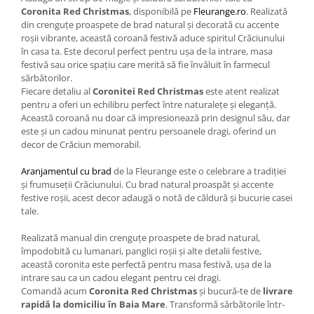
Coronita Red Christmas
, disponibilă pe
Fleurange.ro
. Realizată
din crenguțe proaspete de brad natural și decorată cu accente
roșii vibrante, această coroană festivă aduce spiritul Crăciunului
în casa ta. Este decorul perfect pentru ușa de la intrare, masa
festivă sau orice spațiu care merită să fie învăluit în farmecul
sărbătorilor.
Fiecare detaliu al
Coronitei Red Christmas
este atent realizat
pentru a oferi un echilibru perfect între naturalețe și eleganță.
Această coroană nu doar că impresionează prin designul său, dar
este și un cadou minunat pentru persoanele dragi, oferind un
decor de Crăciun memorabil.
Aranjamentul cu brad
de la Fleurange este o celebrare a tradiției
și frumuseții Crăciunului. Cu brad natural proaspăt și accente
festive roșii, acest decor adaugă o notă de căldură și bucurie casei
tale.
Realizată manual din crenguțe proaspete de brad natural,
împodobită cu lumanari, panglici roșii și alte detalii festive,
această coronita este perfectă pentru masa festivă, ușa de la
intrare sau ca un cadou elegant pentru cei dragi.
Comandă acum
Coronita Red Christmas
și bucură-te de
livrare
rapidă la domiciliu în Baia Mare
. Transformă sărbătorile într-