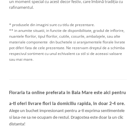
un moment special cu acest decor festiv, care îmbină tradiția cu
rafinamentul.
* produsele din imagini sunt cu titlu de prezentare.
** in anumite situatii, in functie de disponibilitate, gradul de inflorire,
nuantele florilor, tipul florilor, cutiile, cosurile, ambalajele, sau alte
materiale componente din buchetele si aranjamentele florale livrate
pot diferi fata de cele prezentate. Ne rezervam dreptul de a schimba
respecivul sortiment cu unul echivalent ca stil si de aceeasi valoare
sau mai mare.
Floraria ta online preferata in Baia Mare este aici pentru
a-ti oferi livrare flori la domiciliu rapida, in doar 2-4 ore.
Alege un buchet impresionant pentru a-ti exprima sentimentele
si lasa-ne sa ne ocupam de restul. Dragostea este doar la un clic
distanta!