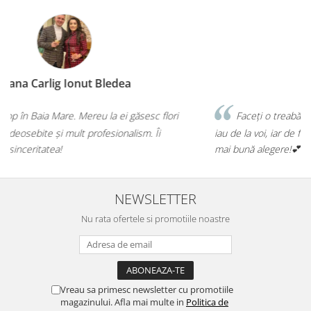
Diana Illés
lori
Faceți o treabă minunată! Orice buchet sau aranjament 
iau de la voi, iar de fiecare dată mi-ați confirmat că am făcut
mai bună alegere!💕
NEWSLETTER
Nu rata ofertele si promotiile noastre
Vreau sa primesc newsletter cu promotiile
magazinului. Afla mai multe in
Politica de