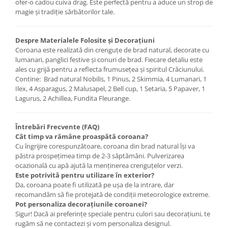
ofer-o cadou cuiva drag. Este perfectă pentru a aduce un strop de
magie și tradiție sărbătorilor tale.
Despre Materialele Folosite și Decorațiuni
Coroana este realizată din crenguțe de brad natural, decorate cu
lumanari, panglici festive și conuri de brad. Fiecare detaliu este
ales cu grijă pentru a reflecta frumusețea și spiritul Crăciunului.
Contine: Brad natural Nobilis, 1 Pinus, 2 Skimmia, 4 Lumanari, 1
Ilex, 4 Asparagus, 2 Malusapel, 2 Bell cup, 1 Setaria, 5 Papaver, 1
Lagurus, 2 Achillea, Fundita Fleurange.
Întrebări Frecvente (FAQ)
Cât timp va rămâne proaspătă coroana?
Cu îngrijire corespunzătoare, coroana din brad natural își va
păstra prospețimea timp de 2-3 săptămâni. Pulverizarea
ocazională cu apă ajută la menținerea crenguțelor verzi.
Este potrivită pentru utilizare în exterior?
Da, coroana poate fi utilizată pe ușa de la intrare, dar
recomandăm să fie protejată de condiții meteorologice extreme.
Pot personaliza decorațiunile coroanei?
Sigur! Dacă ai preferințe speciale pentru culori sau decorațiuni, te
rugăm să ne contactezi și vom personaliza designul.