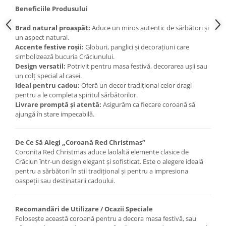
Beneficiile Produsului
Brad natural proaspăt:
Aduce un miros autentic de sărbători și
un aspect natural.
Accente festive roșii:
Globuri, panglici și decorațiuni care
simbolizează bucuria Crăciunului.
Design versatil:
Potrivit pentru masa festivă, decorarea ușii sau
un colț special al casei.
Ideal pentru cadou:
Oferă un decor tradițional celor dragi
pentru a le completa spiritul sărbătorilor.
Livrare promptă și atentă:
Asigurăm ca fiecare coroană să
ajungă în stare impecabilă.
De Ce Să Alegi „Coroană Red Christmas”
Coronita Red Christmas aduce laolaltă elemente clasice de
Crăciun într-un design elegant și sofisticat. Este o alegere ideală
pentru a sărbători în stil tradițional și pentru a impresiona
oaspeții sau destinatarii cadoului.
Recomandări de Utilizare / Ocazii Speciale
Folosește această coroană pentru a decora masa festivă, sau