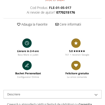
Cod Produs:
FLE-01-05-017
Ai nevoie de ajutor?
0770215176
Adauga la Favorite
Cere informatii
Livrare in 2-4 ore
5.0 ★★★★★
Baia Mare si judet
161 + recenzii Google
Buchet Personalizat
Felicitare gratuita
Configurator Online
La orice comanda
Descriere
Creează o atmosferă caldă și festivă de sărbători cu
Coronita