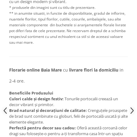
cu un design modern și vibrant.
* produsele din imagini sunt cu titlu de prezentare.
** in anumite situatii, in functie de disponibilitate, gradul de inflorire,
nuantele florilor, tipul florilor, cutiile, cosurile, ambalajele, sau alte
materiale componente din buchetele si aranjamentele florale livrate
pot diferi fata de cele prezentate. Ne rezervam dreptul de a schimba
respecivul sortiment cu unul echivalent ca stil si de aceeasi valoare
sau mai mare.
Florarie online Baia Mare
cu
livrare
flori la domiciliu
in
2-4 ore.
Beneficiile Produsului
Culori calde și design festiv:
Tonurile portocalii creează un
decor vibrant și primitor.
Brad natural și decorațiuni de calitate:
Crenguțele proaspete
de brad sunt combinate cu globuri, felii de portocală uscată și alte
elemente elegante.
Perfectă pentru decor sau cadou:
Oferă această coroană celor
dragi sau folosește-o pentru a-ți transforma casa într-un spațiu