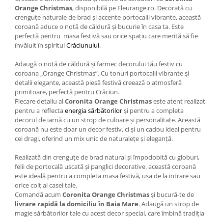
Orange Christmas
, disponibilă pe Fleurange.ro. Decorată cu
crenguțe naturale de brad și accente portocalii vibrante, această
coroană aduce o notă de căldură și bucurie în casa ta. Este
perfectă pentru masa festivă sau orice spațiu care merită să fie
învăluit în spiritul
Crăciunului
.
Adaugă o notă de căldură și farmec decorului tău festiv cu
coroana „Orange Christmas”. Cu tonuri portocalii vibrante și
detalii elegante, această piesă festivă creează o atmosferă
primitoare, perfectă pentru Crăciun.
Fiecare detaliu al
Coronita Orange Christmas
este atent realizat
pentru a reflecta
energia sărbătorilor
și pentru a completa
decorul de iarnă cu un strop de culoare și personalitate. Această
coroană nu este doar un decor festiv, ci și un cadou ideal pentru
cei dragi, oferind un mix unic de naturalețe și eleganță.
Realizată din crenguțe de brad natural și împodobită cu globuri,
felii de portocală uscată și panglici decorative, această coroană
este ideală pentru a completa masa festivă, ușa de la intrare sau
orice colț al casei tale.
Comandă acum
Coronita Orange Christmas
și bucură-te de
livrare rapidă la domiciliu în Baia Mare
. Adaugă un strop de
magie sărbătorilor tale cu acest decor special, care îmbină tradiția