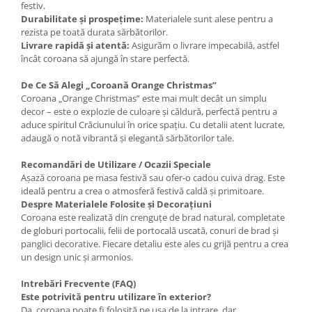
festiv.
Durabilitate și prospețime:
Materialele sunt alese pentru a
rezista pe toată durata sărbătorilor.
Livrare rapidă și atentă:
Asigurăm o livrare impecabilă, astfel
încât coroana să ajungă în stare perfectă.
De Ce Să Alegi „Coroană Orange Christmas”
Coroana „Orange Christmas” este mai mult decât un simplu
decor – este o explozie de culoare și căldură, perfectă pentru a
aduce spiritul Crăciunului în orice spațiu. Cu detalii atent lucrate,
adaugă o notă vibrantă și elegantă sărbătorilor tale.
Recomandări de Utilizare / Ocazii Speciale
Așază coroana pe masa festivă sau ofer-o cadou cuiva drag. Este
ideală pentru a crea o atmosferă festivă caldă și primitoare.
Despre Materialele Folosite și Decorațiuni
Coroana este realizată din crenguțe de brad natural, completate
de globuri portocalii, felii de portocală uscată, conuri de brad și
panglici decorative. Fiecare detaliu este ales cu grijă pentru a crea
un design unic și armonios.
Intrebări Frecvente (FAQ)
Este potrivită pentru utilizare în exterior?
Da, coroana poate fi folosită pe ușa de la intrare, dar