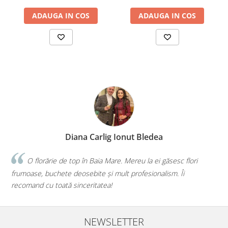
ADAUGA IN COS
ADAUGA IN COS
Diana Carlig Ionut Bledea
O florărie de top în Baia Mare. Mereu la ei găsesc flori
Fac
moase, buchete deosebite și mult profesionalism. Îi
iau de l
omand cu toată sinceritatea!
mai bun
NEWSLETTER