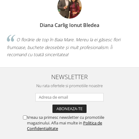
Diana Carlig Ionut Bledea
 top în Baia Mare. Mereu la ei găsesc flori
Faceți o treabă m
 deosebite și mult profesionalism. Îi
iau de la voi, iar de f
 sinceritatea!
mai bună alegere!💕
NEWSLETTER
Nu rata ofertele si promotiile noastre
Vreau sa primesc newsletter cu promotiile
magazinului. Afla mai multe in
Politica de
Confidentialitate