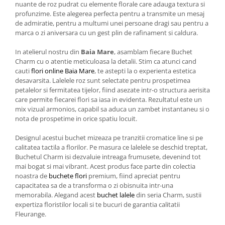
nuante de roz pudrat cu elemente florale care adauga textura si
profunzime. Este alegerea perfecta pentru a transmite un mesaj
de admiratie, pentru a multumi unei persoane dragi sau pentru a
marca o zi aniversara cu un gest plin de rafinament si caldura.
In atelierul nostru din
Baia Mare
, asamblam fiecare Buchet
Charm cu o atentie meticuloasa la detalii. Stim ca atunci cand
cauti
flori online Baia Mare
, te astepti la o experienta estetica
desavarsita. Lalelele roz sunt selectate pentru prospetimea
petalelor si fermitatea tijelor, fiind asezate intr-o structura aerisita
care permite fiecarei flori sa iasa in evidenta. Rezultatul este un
mix vizual armonios, capabil sa aduca un zambet instantaneu si o
nota de prospetime in orice spatiu locuit.
Designul acestui buchet mizeaza pe tranzitii cromatice line si pe
calitatea tactila a florilor. Pe masura ce lalelele se deschid treptat,
Buchetul Charm isi dezvaluie intreaga frumusete, devenind tot
mai bogat si mai vibrant. Acest produs face parte din colectia
noastra de
buchete flori
premium, fiind apreciat pentru
capacitatea sa de a transforma o zi obisnuita intr-una
memorabila. Alegand acest
buchet lalele
din seria Charm, sustii
expertiza floristilor locali si te bucuri de garantia calitatii
Fleurange.