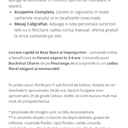
aspect.
Acoperire Completa.
Livram in siguranta in toate
cartierele orasului si in localitatile invecinate.
Mesaj Caligrafiat.
Adauga o nota personala surprizei
tale cu o felicitare cadou scrisa manual, oferita gratuit
la orice comanda pe site.
Livrare rapidă în Baia Mare și împrejurimi
– comandă online
și beneficiază de
livrare expres în 2-4 ore
. Comandă acum
Buchetul Charm
de pe
Fleurange.ro
și surprinde cu un
cadou
floral elegant și memorabil
!
În unele cazuri, florile pot fi sub formă de boboci. Aceștia se vor
deschide în aproximativ 24 de ore, dacă în încăpere sunt
aproximativ 25 de grade Celsius. Astfel, ne vom bucura mult mai
mult de prospețimea lui.
* produsele din imagini sunt cu titlu de prezentare.
** in anumite situatii, in functie de disponibilitate, gradul de
inflorire, nuantele florilor, tipul florilor, cutiile, cosurile,