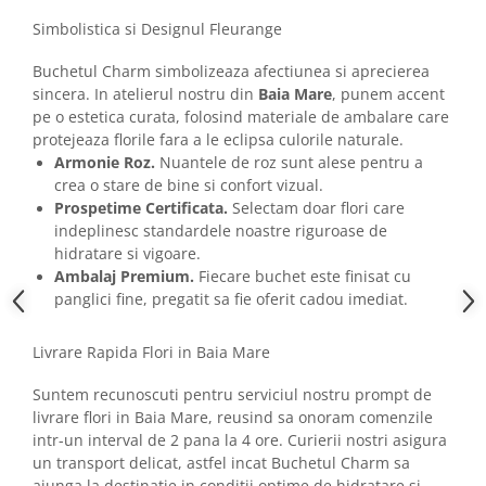
Simbolistica si Designul Fleurange
Buchetul Charm simbolizeaza afectiunea si aprecierea
sincera. In atelierul nostru din
Baia Mare
, punem accent
pe o estetica curata, folosind materiale de ambalare care
protejeaza florile fara a le eclipsa culorile naturale.
Armonie Roz.
Nuantele de roz sunt alese pentru a
crea o stare de bine si confort vizual.
Prospetime Certificata.
Selectam doar flori care
indeplinesc standardele noastre riguroase de
hidratare si vigoare.
Ambalaj Premium.
Fiecare buchet este finisat cu
panglici fine, pregatit sa fie oferit cadou imediat.
Livrare Rapida Flori in Baia Mare
Suntem recunoscuti pentru serviciul nostru prompt de
livrare flori in Baia Mare, reusind sa onoram comenzile
intr-un interval de 2 pana la 4 ore. Curierii nostri asigura
un transport delicat, astfel incat Buchetul Charm sa
ajunga la destinatie in conditii optime de hidratare si