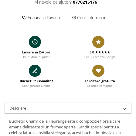
Ai nevoie de ajutor?
0770215176
Adauga la Favorite
Cere informatii
Livrare in 2-4 ore
5.0 ★★★★★
Baia Mare si judet
161 + recenzii Google
Buchet Personalizat
Felicitare gratuita
Configurator Online
La orice comanda
Descriere
Buchetul Charm de la Fleurange este o compozitie florala care
emana delicatete si un farmec aparte. Gandit special pentru a
celebra latura sensibila si eleganta, acest buchet imbina lalele in