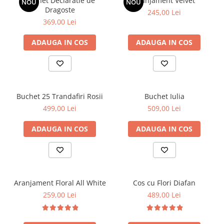
Buchet Declaratie de
Aranjament Velvet
NOU
NOU
Dragoste
245,00 Lei
369,00 Lei
ADAUGA IN COS
ADAUGA IN COS
Buchet 25 Trandafiri Rosii
Buchet Iulia
499,00 Lei
509,00 Lei
ADAUGA IN COS
ADAUGA IN COS
Aranjament Floral All White
Cos cu Flori Diafan
259,00 Lei
489,00 Lei