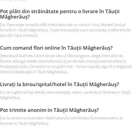
Pot plăti din străinătate pentru o livrare în Tăuții
Măgherăuș?
Da, Fleurange acceptă plăți internaționale cu carduri Visa, MasterCard pt
livrarile in Tăuții Măgherăuș. Toate tranzacțiile sunt securizate, indiferent de
țara din care comanzi.
Cum comand flori online în Tăuții Măgherăuș?
Selectează buchetul dorit de pe site-ul Fleurange.ro, alege intervalul de
livrare, adaugă datele destinatarului și pe ale tale, mesajul personalizat și
finalizează plata. De restul ne ocupăm noi – livrare rapidă, sigură și elegantă,
direct la destinație in Tăuții Măgherăuș.
Livrați la birou/spital/hotel în Tăuții Măgherăuș?
Da, te rugăm să lași detalii clare (recepție, salon, cameră) pt livrarea in Tăuții
Măgherăuș,
Pot trimite anonim in Tăuții Măgherăuș?
Da, la cerere nu transitem destinatarului identitatea Dumneavoastra, la
livrarea in Tăuții Măgherăuș.