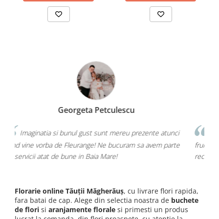
Diana Carlig Ionut Bledea
prezente atunci
O florărie de top în Baia Mare. Mereu la ei găses
 sa avem parte
frumoase, buchete deosebite și mult profesionalism.
recomand cu toată sinceritatea!
Florarie online Tăuții Măgherăuș
, cu livrare flori rapida,
fara batai de cap. Alege din selectia noastra de
buchete
de flori
si
aranjamente florale
si primesti un produs
lucrat la comanda, din flori proaspete, cu atentie la