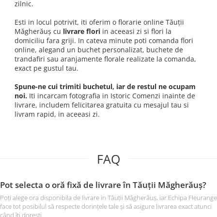
zilnic.
Esti in locul potrivit, iti oferim o florarie online Tăuții
Măgherăuș cu
livrare flori
in aceeasi zi si flori la
domiciliu fara griji. In cateva minute poti comanda flori
online, alegand un buchet personalizat, buchete de
trandafiri sau aranjamente florale realizate la comanda,
exact pe gustul tau.
Spune-ne cui trimiti buchetul, iar de restul ne ocupam
noi.
Iti incarcam fotografia in Istoric Comenzi inainte de
livrare, includem felicitarea gratuita cu mesajul tau si
livram rapid, in aceeasi zi.
FAQ
Pot selecta o oră fixă de livrare în Tăuții Măgherăuș?
Poți alege ora disponibila de livrare in Tăuții Măgherăuș, iar Echipa Fleurange
face tot posibilul să respecte dorințele tale și să asigure livrarea exact atunci
când îți dorești.