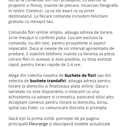
proportii si finisaj. Inainte de plecare, incarcam fotografia
in Istoric Comenzi, ca sa stii exact ce va primi
destinatarul. La fiecare comanda includem felicitare
gratuita cu mesajul tau.
Comanda flori online simplu, adauga adresa de livrare,
scrie mesajul si confirmi plata. Lucram exclusiv la
comanda, nu din stoc, pentru prospetime si aspect
impecabil. Daca ai nevoie de un interval aproximativ de
predare, il stabilim telefonic inainte ca livrarea sa plece.
Livrare flori in aceeasi zi este posibila, cu timp estimat
rapid, pentru livrari rapide de 2-4 ore.
Alege din colectia noastra de
buchete de flori
sau din
selectia de
buchete trandafiri
, adauga adresa pentru
livrare la domiciliu si finalizeaza plata online. Daca o
varietate nu este disponibila, o inlocuim cu una
echivalenta ca valoare si cromatica, pastrand stilul ales.
Acceptam comenzi pentru livrare la domiciliu, birou,
spital sau hotel, cu comunicare discreta si prompta.
Dacă ești la prima vizită, pornește de pe pagina
principală
Fleurange
și descoperă modele actualizate