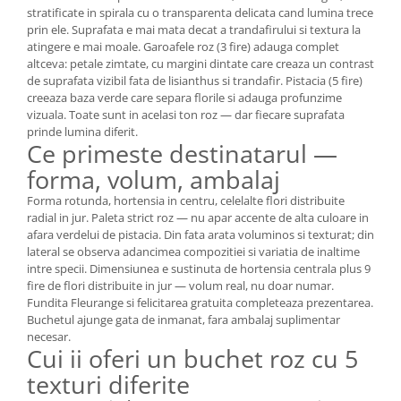
stratificate in spirala cu o transparenta delicata cand lumina trece
prin ele. Suprafata e mai mata decat a trandafirului si textura la
atingere e mai moale. Garoafele roz (3 fire) adauga complet
altceva: petale zimtate, cu margini dintate care creaza un contrast
de suprafata vizibil fata de lisianthus si trandafir. Pistacia (5 fire)
creeaza baza verde care separa florile si adauga profunzime
vizuala. Toate sunt in acelasi ton roz — dar fiecare suprafata
prinde lumina diferit.
Ce primeste destinatarul —
forma, volum, ambalaj
Forma rotunda, hortensia in centru, celelalte flori distribuite
radial in jur. Paleta strict roz — nu apar accente de alta culoare in
afara verdelui de pistacia. Din fata arata voluminos si texturat; din
lateral se observa adancimea compozitiei si variatia de inaltime
intre specii. Dimensiunea e sustinuta de hortensia centrala plus 9
fire de flori distribuite in jur — volum real, nu doar numar.
Fundita Fleurange si felicitarea gratuita completeaza prezentarea.
Buchetul ajunge gata de inmanat, fara ambalaj suplimentar
necesar.
Cui ii oferi un buchet roz cu 5
texturi diferite