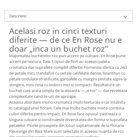
Descriere
Acelasi roz in cinci texturi
diferite — de ce En Rose nu e
doar „inca un buchet roz"
Majoritatea buchetelor roz pun accent pe culoare. En Rose pune
accent pe textura. Cele 5 tipuri de flori au aceeasi paleta
cromatica dar suprafete complet diferite: hortensia sferica cu zeci
de petale mici, trandafirii cu petale catifelate dense, lisianthus cu
petale ondulate stratificate, garoafele cu margini zimtate aspre la
atingere, mini-rosa cu boboci mici si compacti. Rezultatul e un
buchet care arata simplu de la distanta — „e roz" — dar reveleaza
complexitate cand te uiti de aproape.
Aceasta abordare mono-cromatica multi-texturala e rar intalnita
in catalogul unei florarii. Cele mai multe buchete mixte combina
culori diferite pentru impact. En Rose face opusul: pastreaza o
singura culoare si construieste diversitatea din forma si suprafata
petalelor. Florile proaspete din loturi saptamanale de la Floraria
Fleurange din Baia Mare sunt selectate in aceeasi nuanta de roz