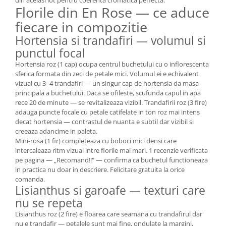
din acelasi lot pentru coerenta cromatica perfecta.
Florile din En Rose — ce aduce
fiecare in compozitie
Hortensia si trandafiri — volumul si
punctul focal
Hortensia roz (1 cap) ocupa centrul buchetului cu o inflorescenta
sferica formata din zeci de petale mici. Volumul ei e echivalent
vizual cu 3–4 trandafiri — un singur cap de hortensia da masa
principala a buchetului. Daca se ofileste, scufunda capul in apa
rece 20 de minute — se revitalizeaza vizibil. Trandafirii roz (3 fire)
adauga puncte focale cu petale catifelate in ton roz mai intens
decat hortensia — contrastul de nuanta e subtil dar vizibil si
creeaza adancime in paleta.
Mini-rosa (1 fir) completeaza cu boboci mici densi care
intercaleaza ritm vizual intre florile mai mari. 1 recenzie verificata
pe pagina — „Recomand!!" — confirma ca buchetul functioneaza
in practica nu doar in descriere. Felicitare gratuita la orice
comanda.
Lisianthus si garoafe — texturi care
nu se repeta
Lisianthus roz (2 fire) e floarea care seamana cu trandafirul dar
nu e trandafir — petalele sunt mai fine, ondulate la margini,