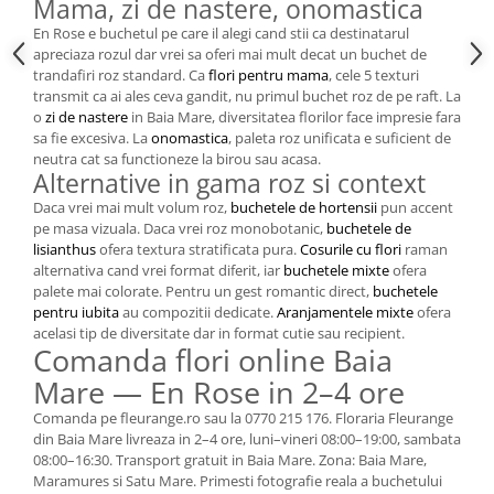
Mama, zi de nastere, onomastica
En Rose e buchetul pe care il alegi cand stii ca destinatarul
apreciaza rozul dar vrei sa oferi mai mult decat un buchet de
trandafiri roz standard. Ca
flori pentru mama
, cele 5 texturi
transmit ca ai ales ceva gandit, nu primul buchet roz de pe raft. La
o
zi de nastere
in Baia Mare, diversitatea florilor face impresie fara
sa fie excesiva. La
onomastica
, paleta roz unificata e suficient de
neutra cat sa functioneze la birou sau acasa.
Alternative in gama roz si context
Daca vrei mai mult volum roz,
buchetele de hortensii
pun accent
pe masa vizuala. Daca vrei roz monobotanic,
buchetele de
lisianthus
ofera textura stratificata pura.
Cosurile cu flori
raman
alternativa cand vrei format diferit, iar
buchetele mixte
ofera
palete mai colorate. Pentru un gest romantic direct,
buchetele
pentru iubita
au compozitii dedicate.
Aranjamentele mixte
ofera
acelasi tip de diversitate dar in format cutie sau recipient.
Comanda flori online Baia
Mare — En Rose in 2–4 ore
Comanda pe fleurange.ro sau la 0770 215 176. Floraria Fleurange
din Baia Mare livreaza in 2–4 ore, luni–vineri 08:00–19:00, sambata
08:00–16:30. Transport gratuit in Baia Mare. Zona: Baia Mare,
Maramures si Satu Mare. Primesti fotografie reala a buchetului