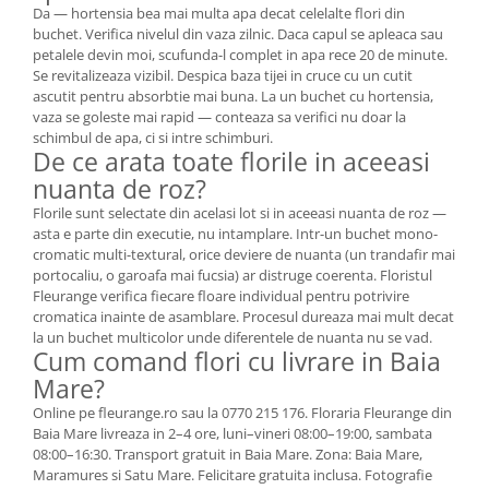
Da — hortensia bea mai multa apa decat celelalte flori din
buchet. Verifica nivelul din vaza zilnic. Daca capul se apleaca sau
petalele devin moi, scufunda-l complet in apa rece 20 de minute.
Se revitalizeaza vizibil. Despica baza tijei in cruce cu un cutit
ascutit pentru absorbtie mai buna. La un buchet cu hortensia,
vaza se goleste mai rapid — conteaza sa verifici nu doar la
schimbul de apa, ci si intre schimburi.
De ce arata toate florile in aceeasi
nuanta de roz?
Florile sunt selectate din acelasi lot si in aceeasi nuanta de roz —
asta e parte din executie, nu intamplare. Intr-un buchet mono-
cromatic multi-textural, orice deviere de nuanta (un trandafir mai
portocaliu, o garoafa mai fucsia) ar distruge coerenta. Floristul
Fleurange verifica fiecare floare individual pentru potrivire
cromatica inainte de asamblare. Procesul dureaza mai mult decat
la un buchet multicolor unde diferentele de nuanta nu se vad.
Cum comand flori cu livrare in Baia
Mare?
Online pe fleurange.ro sau la 0770 215 176. Floraria Fleurange din
Baia Mare livreaza in 2–4 ore, luni–vineri 08:00–19:00, sambata
08:00–16:30. Transport gratuit in Baia Mare. Zona: Baia Mare,
Maramures si Satu Mare. Felicitare gratuita inclusa. Fotografie