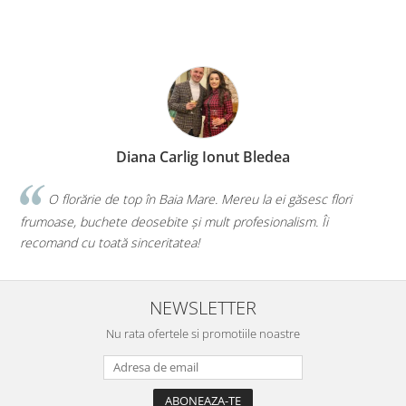
Diana Carlig Ionut Bledea
O florărie de top în Baia Mare. Mereu la ei găsesc flori
Faceț
ase, buchete deosebite și mult profesionalism. Îi
iau de la v
and cu toată sinceritatea!
mai bună 
NEWSLETTER
Nu rata ofertele si promotiile noastre