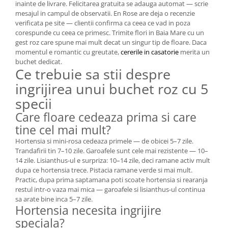
inainte de livrare. Felicitarea gratuita se adauga automat — scrie
mesajul in campul de observatii. En Rose are deja o recenzie
verificata pe site — clientii confirma ca ceea ce vad in poza
corespunde cu ceea ce primesc. Trimite flori in Baia Mare cu un
gest roz care spune mai mult decat un singur tip de floare. Daca
momentul e romantic cu greutate,
cererile in casatorie
merita un
buchet dedicat.
Ce trebuie sa stii despre
ingrijirea unui buchet roz cu 5
specii
Care floare cedeaza prima si care
tine cel mai mult?
Hortensia si mini-rosa cedeaza primele — de obicei 5–7 zile.
Trandafirii tin 7–10 zile. Garoafele sunt cele mai rezistente — 10–
14 zile. Lisianthus-ul e surpriza: 10–14 zile, deci ramane activ mult
dupa ce hortensia trece. Pistacia ramane verde si mai mult.
Practic, dupa prima saptamana poti scoate hortensia si rearanja
restul intr-o vaza mai mica — garoafele si lisianthus-ul continua
sa arate bine inca 5–7 zile.
Hortensia necesita ingrijire
speciala?