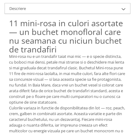
Descriere
11 mini-rosa in culori asortate
— un buchet monofloral care
nu seamana cu niciun buchet
de trandafiri
Mini-rosa nu e un trandafir taiat mai mic — e o specie distincta,
cu boboci mai densi, petale mai stranse si o deschidere mai lenta
si mai graduala decat trandafirul clasic. Buchetul Mini-rosa pune
11 fire de mini-rosa laolalta, in mai multe culori, fara alte flori care
sa concureze vizual — si lasa aceasta specie sa fie protagonista,
nu fundal. In Baia Mare, daca vrei un buchet vesel si colorat care
arata diferit fata de orice buchet de trandafiri standard, acesta e
construit pe o floare pe care multi cumparatori nu o cunosc ca
optiune de sine statatoare.
Culorile variaza in functie de disponibilitatea din lot — roz, peach,
crem, galben in combinatii asortate. Aceasta variatie e parte din
caracterul buchetului, nu un dezavantaj. Fiecare mini-rosa
adauga o nuanta diferita, iar impreuna creeaza un efect
multicolor cu energie vizuala pe care un buchet monocrom nu o