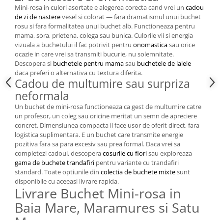
Mini-rosa in culori asortate e alegerea corecta cand vrei un
cadou
de zi de nastere
vesel si colorat — fara dramatismul unui buchet
rosu si fara formalitatea unui buchet alb. Functioneaza pentru
mama, sora, prietena, colega sau bunica. Culorile vii si energia
vizuala a buchetului il fac potrivit pentru
onomastica
sau orice
ocazie in care vrei sa transmiti bucurie, nu solemnitate.
Descopera si
buchetele pentru mama
sau
buchetele de lalele
daca preferi o alternativa cu textura diferita.
Cadou de multumire sau surpriza
neformala
Un buchet de mini-rosa functioneaza ca gest de multumire catre
un profesor, un coleg sau oricine meritat un semn de apreciere
concret. Dimensiunea compacta il face usor de oferit direct, fara
logistica suplimentara. E un buchet care transmite energie
pozitiva fara sa para excesiv sau prea formal. Daca vrei sa
completezi cadoul, descopera
cosurile cu flori
sau exploreaza
gama de buchete trandafiri
pentru variante cu trandafiri
standard. Toate optiunile din
colectia de buchete mixte
sunt
disponibile cu aceeasi livrare rapida.
Livrare Buchet Mini-rosa in
Baia Mare, Maramures si Satu