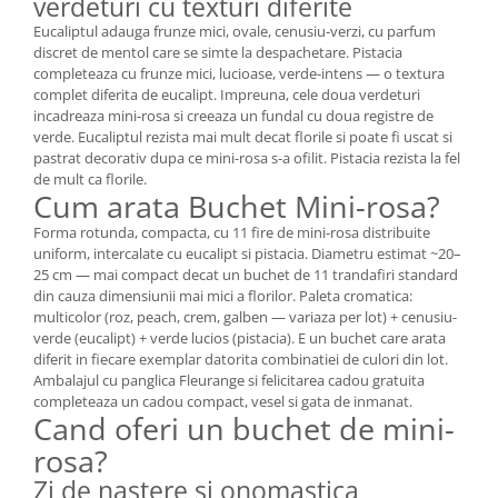
verdeturi cu texturi diferite
Eucaliptul adauga frunze mici, ovale, cenusiu-verzi, cu parfum
discret de mentol care se simte la despachetare. Pistacia
completeaza cu frunze mici, lucioase, verde-intens — o textura
complet diferita de eucalipt. Impreuna, cele doua verdeturi
incadreaza mini-rosa si creeaza un fundal cu doua registre de
verde. Eucaliptul rezista mai mult decat florile si poate fi uscat si
pastrat decorativ dupa ce mini-rosa s-a ofilit. Pistacia rezista la fel
de mult ca florile.
Cum arata Buchet Mini-rosa?
Forma rotunda, compacta, cu 11 fire de mini-rosa distribuite
uniform, intercalate cu eucalipt si pistacia. Diametru estimat ~20–
25 cm — mai compact decat un buchet de 11 trandafiri standard
din cauza dimensiunii mai mici a florilor. Paleta cromatica:
multicolor (roz, peach, crem, galben — variaza per lot) + cenusiu-
verde (eucalipt) + verde lucios (pistacia). E un buchet care arata
diferit in fiecare exemplar datorita combinatiei de culori din lot.
Ambalajul cu panglica Fleurange si felicitarea cadou gratuita
completeaza un cadou compact, vesel si gata de inmanat.
Cand oferi un buchet de mini-
rosa?
Zi de nastere si onomastica