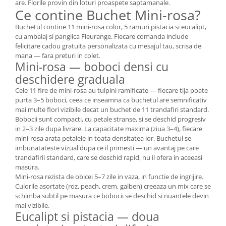
are. Florile provin din loturi proaspete saptamanale.
Ce contine Buchet Mini-rosa?
Buchetul contine 11 mini-rosa color, 5 ramuri pistacia si eucalipt,
cu ambalaj si panglica Fleurange. Fiecare comanda include
felicitare cadou gratuita personalizata cu mesajul tau, scrisa de
mana — fara preturi in colet.
Mini-rosa — boboci densi cu
deschidere graduala
Cele 11 fire de mini-rosa au tulpini ramificate — fiecare tija poate
purta 3–5 boboci, ceea ce inseamna ca buchetul are semnificativ
mai multe flori vizibile decat un buchet de 11 trandafiri standard.
Bobocii sunt compacti, cu petale stranse, si se deschid progresiv
in 2–3 zile dupa livrare. La capacitate maxima (ziua 3–4), fiecare
mini-rosa arata petalele in toata densitatea lor. Buchetul se
imbunatateste vizual dupa ce il primesti — un avantaj pe care
trandafirii standard, care se deschid rapid, nu il ofera in aceeasi
masura.
Mini-rosa rezista de obicei 5–7 zile in vaza, in functie de ingrijire.
Culorile asortate (roz, peach, crem, galben) creeaza un mix care se
schimba subtil pe masura ce bobocii se deschid si nuantele devin
mai vizibile.
Eucalipt si pistacia — doua