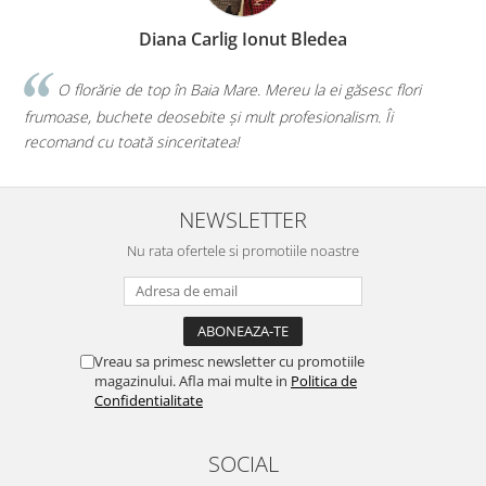
Diana Illés
sc flori
Faceți o treabă minunată! Orice buchet sau aranjam
 Îi
iau de la voi, iar de fiecare dată mi-ați confirmat că am f
mai bună alegere!💕
NEWSLETTER
Nu rata ofertele si promotiile noastre
Vreau sa primesc newsletter cu promotiile
magazinului. Afla mai multe in
Politica de
Confidentialitate
SOCIAL