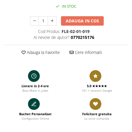
IN STOC
ADAUGA IN COS
Cod Produs:
FLE-02-01-019
Ai nevoie de ajutor?
0770215176
Adauga la Favorite
Cere informatii
Livrare in 2-4 ore
5.0 ★★★★★
Baia Mare si judet
161 + recenzii Google
Buchet Personalizat
Felicitare gratuita
Configurator Online
La orice comanda