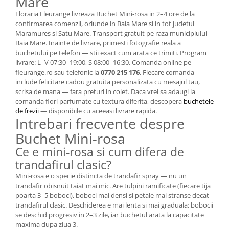
Mare
Floraria Fleurange livreaza Buchet Mini-rosa in 2–4 ore de la
confirmarea comenzii, oriunde in Baia Mare si in tot judetul
Maramures si Satu Mare. Transport gratuit pe raza municipiului
Baia Mare. Inainte de livrare, primesti fotografie reala a
buchetului pe telefon — stii exact cum arata ce trimiti. Program
livrare: L–V 07:30–19:00, S 08:00–16:30. Comanda online pe
fleurange.ro sau telefonic la
0770 215 176
. Fiecare comanda
include felicitare cadou gratuita personalizata cu mesajul tau,
scrisa de mana — fara preturi in colet. Daca vrei sa adaugi la
comanda flori parfumate cu textura diferita, descopera
buchetele
de frezii
— disponibile cu aceeasi livrare rapida.
Intrebari frecvente despre
Buchet Mini-rosa
Ce e mini-rosa si cum difera de
trandafirul clasic?
Mini-rosa e o specie distincta de trandafir spray — nu un
trandafir obisnuit taiat mai mic. Are tulpini ramificate (fiecare tija
poarta 3–5 boboci), boboci mai densi si petale mai stranse decat
trandafirul clasic. Deschiderea e mai lenta si mai graduala: bobocii
se deschid progresiv in 2–3 zile, iar buchetul arata la capacitate
maxima dupa ziua 3.