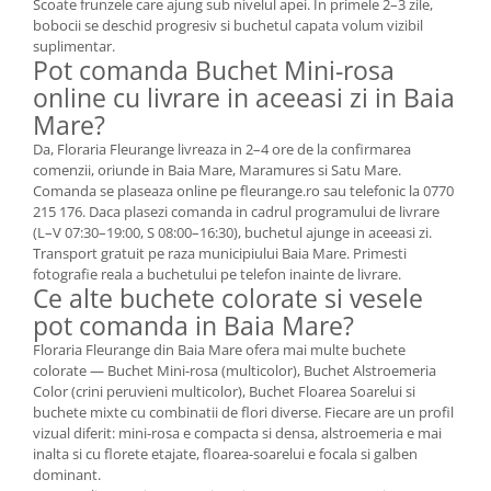
Scoate frunzele care ajung sub nivelul apei. In primele 2–3 zile,
bobocii se deschid progresiv si buchetul capata volum vizibil
suplimentar.
Pot comanda Buchet Mini-rosa
online cu livrare in aceeasi zi in Baia
Mare?
Da, Floraria Fleurange livreaza in 2–4 ore de la confirmarea
comenzii, oriunde in Baia Mare, Maramures si Satu Mare.
Comanda se plaseaza online pe fleurange.ro sau telefonic la 0770
215 176. Daca plasezi comanda in cadrul programului de livrare
(L–V 07:30–19:00, S 08:00–16:30), buchetul ajunge in aceeasi zi.
Transport gratuit pe raza municipiului Baia Mare. Primesti
fotografie reala a buchetului pe telefon inainte de livrare.
Ce alte buchete colorate si vesele
pot comanda in Baia Mare?
Floraria Fleurange din Baia Mare ofera mai multe buchete
colorate — Buchet Mini-rosa (multicolor), Buchet Alstroemeria
Color (crini peruvieni multicolor), Buchet Floarea Soarelui si
buchete mixte cu combinatii de flori diverse. Fiecare are un profil
vizual diferit: mini-rosa e compacta si densa, alstroemeria e mai
inalta si cu florete etajate, floarea-soarelui e focala si galben
dominant.