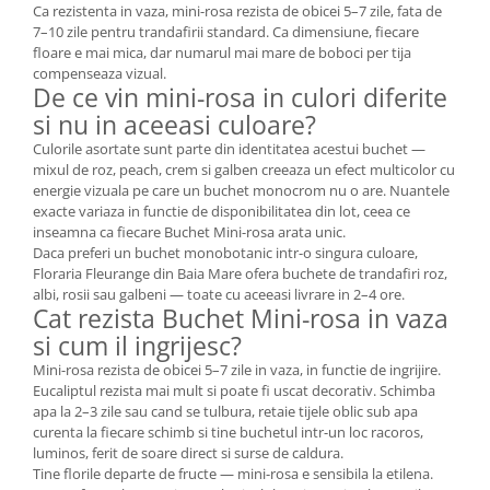
Ca rezistenta in vaza, mini-rosa rezista de obicei 5–7 zile, fata de
7–10 zile pentru trandafirii standard. Ca dimensiune, fiecare
floare e mai mica, dar numarul mai mare de boboci per tija
compenseaza vizual.
De ce vin mini-rosa in culori diferite
si nu in aceeasi culoare?
Culorile asortate sunt parte din identitatea acestui buchet —
mixul de roz, peach, crem si galben creeaza un efect multicolor cu
energie vizuala pe care un buchet monocrom nu o are. Nuantele
exacte variaza in functie de disponibilitatea din lot, ceea ce
inseamna ca fiecare Buchet Mini-rosa arata unic.
Daca preferi un buchet monobotanic intr-o singura culoare,
Floraria Fleurange din Baia Mare ofera buchete de trandafiri roz,
albi, rosii sau galbeni — toate cu aceeasi livrare in 2–4 ore.
Cat rezista Buchet Mini-rosa in vaza
si cum il ingrijesc?
Mini-rosa rezista de obicei 5–7 zile in vaza, in functie de ingrijire.
Eucaliptul rezista mai mult si poate fi uscat decorativ. Schimba
apa la 2–3 zile sau cand se tulbura, retaie tijele oblic sub apa
curenta la fiecare schimb si tine buchetul intr-un loc racoros,
luminos, ferit de soare direct si surse de caldura.
Tine florile departe de fructe — mini-rosa e sensibila la etilena.