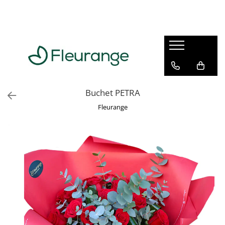
Ocazii Speciale
Buchete Flori
Aranjamente Florale
Cadouri
Funerar
Flori pentru Onomastica
Buchete Trandafiri
Aranjamente Trandafiri
Dulciuri
Buchete Funerare
Flori de Ziua de Nastere
Buchete Trandafiri Rosii
Aranjamente Bujori
Sampanie si Vin Spumant
Aranjamente Funerare
Buchete Trandafiri Albi
Buchete de Flori și Aranjamente
Aranjamente Flori Mixte
Buchet PETRA
pentru Mama
Buchete Trandafiri Roz
Aranjamente Dulciuri
Fleurange
Buchete Trandafiri Galbeni
Flori Pentru Sotie
Aranjamente Plante
Buchete Trandafiri Culori Mixte
Flori Pentru Iubita
Cosuri cu Flori
Buchete Mixte
Flori Pentru Bunica
Buchete Lalele
Aranjamente și buchete de flori
Buchete Hortensii
Cereri in Casatorie
Buchete Frezii
Buchete Lisianthus
Buchete Bujori