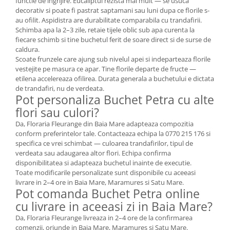
functie de ingrijire. Eucaliptul rezista mai mult — se usuca
decorativ si poate fi pastrat saptamani sau luni dupa ce florile s-
au ofilit. Aspidistra are durabilitate comparabila cu trandafirii.
Schimba apa la 2–3 zile, retaie tijele oblic sub apa curenta la
fiecare schimb si tine buchetul ferit de soare direct si de surse de
caldura.
Scoate frunzele care ajung sub nivelul apei si indeparteaza florile
vestejite pe masura ce apar. Tine florile departe de fructe —
etilena accelereaza ofilirea. Durata generala a buchetului e dictata
de trandafiri, nu de verdeata.
Pot personaliza Buchet Petra cu alte
flori sau culori?
Da, Floraria Fleurange din Baia Mare adapteaza compozitia
conform preferintelor tale. Contacteaza echipa la 0770 215 176 si
specifica ce vrei schimbat — culoarea trandafirilor, tipul de
verdeata sau adaugarea altor flori. Echipa confirma
disponibilitatea si adapteaza buchetul inainte de executie.
Toate modificarile personalizate sunt disponibile cu aceeasi
livrare in 2–4 ore in Baia Mare, Maramures si Satu Mare.
Pot comanda Buchet Petra online
cu livrare in aceeasi zi in Baia Mare?
Da, Floraria Fleurange livreaza in 2–4 ore de la confirmarea
comenzii, oriunde in Baia Mare, Maramures si Satu Mare.