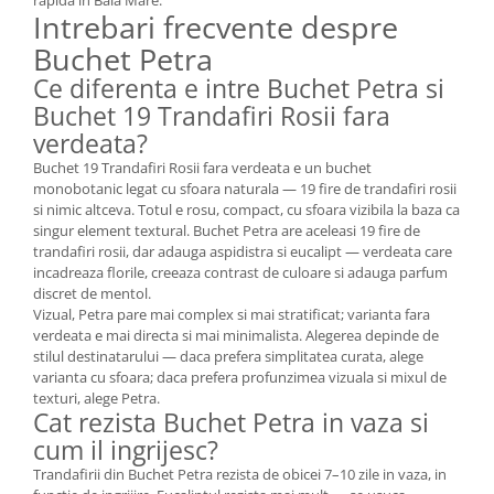
rapida in Baia Mare.
Intrebari frecvente despre
Buchet Petra
Ce diferenta e intre Buchet Petra si
Buchet 19 Trandafiri Rosii fara
verdeata?
Buchet 19 Trandafiri Rosii fara verdeata e un buchet
monobotanic legat cu sfoara naturala — 19 fire de trandafiri rosii
si nimic altceva. Totul e rosu, compact, cu sfoara vizibila la baza ca
singur element textural. Buchet Petra are aceleasi 19 fire de
trandafiri rosii, dar adauga aspidistra si eucalipt — verdeata care
incadreaza florile, creeaza contrast de culoare si adauga parfum
discret de mentol.
Vizual, Petra pare mai complex si mai stratificat; varianta fara
verdeata e mai directa si mai minimalista. Alegerea depinde de
stilul destinatarului — daca prefera simplitatea curata, alege
varianta cu sfoara; daca prefera profunzimea vizuala si mixul de
texturi, alege Petra.
Cat rezista Buchet Petra in vaza si
cum il ingrijesc?
Trandafirii din Buchet Petra rezista de obicei 7–10 zile in vaza, in