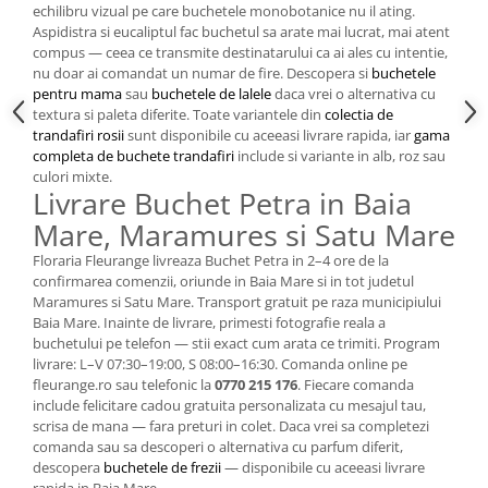
echilibru vizual pe care buchetele monobotanice nu il ating.
Aspidistra si eucaliptul fac buchetul sa arate mai lucrat, mai atent
compus — ceea ce transmite destinatarului ca ai ales cu intentie,
nu doar ai comandat un numar de fire. Descopera si
buchetele
pentru mama
sau
buchetele de lalele
daca vrei o alternativa cu
textura si paleta diferite. Toate variantele din
colectia de
trandafiri rosii
sunt disponibile cu aceeasi livrare rapida, iar
gama
completa de buchete trandafiri
include si variante in alb, roz sau
culori mixte.
Livrare Buchet Petra in Baia
Mare, Maramures si Satu Mare
Floraria Fleurange livreaza Buchet Petra in 2–4 ore de la
confirmarea comenzii, oriunde in Baia Mare si in tot judetul
Maramures si Satu Mare. Transport gratuit pe raza municipiului
Baia Mare. Inainte de livrare, primesti fotografie reala a
buchetului pe telefon — stii exact cum arata ce trimiti. Program
livrare: L–V 07:30–19:00, S 08:00–16:30. Comanda online pe
fleurange.ro sau telefonic la
0770 215 176
. Fiecare comanda
include felicitare cadou gratuita personalizata cu mesajul tau,
scrisa de mana — fara preturi in colet. Daca vrei sa completezi
comanda sau sa descoperi o alternativa cu parfum diferit,
descopera
buchetele de frezii
— disponibile cu aceeasi livrare