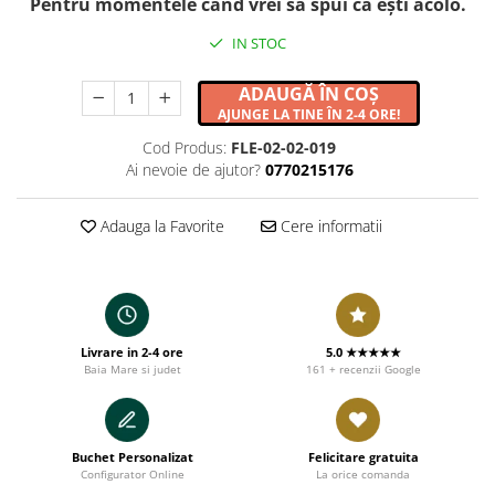
Pentru momentele când vrei să spui că ești acolo.
IN STOC
ADAUGĂ ÎN COȘ
AJUNGE LA TINE ÎN 2-4 ORE!
Cod Produs:
FLE-02-02-019
Ai nevoie de ajutor?
0770215176
Adauga la Favorite
Cere informatii
Livrare in 2-4 ore
5.0 ★★★★★
Baia Mare si judet
161 + recenzii Google
Buchet Personalizat
Felicitare gratuita
Configurator Online
La orice comanda