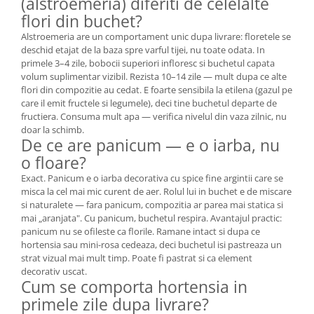
(alstroemeria) diferiti de celelalte
flori din buchet?
Alstroemeria are un comportament unic dupa livrare: floretele se
deschid etajat de la baza spre varful tijei, nu toate odata. In
primele 3–4 zile, bobocii superiori infloresc si buchetul capata
volum suplimentar vizibil. Rezista 10–14 zile — mult dupa ce alte
flori din compozitie au cedat. E foarte sensibila la etilena (gazul pe
care il emit fructele si legumele), deci tine buchetul departe de
fructiera. Consuma mult apa — verifica nivelul din vaza zilnic, nu
doar la schimb.
De ce are panicum — e o iarba, nu
o floare?
Exact. Panicum e o iarba decorativa cu spice fine argintii care se
misca la cel mai mic curent de aer. Rolul lui in buchet e de miscare
si naturalete — fara panicum, compozitia ar parea mai statica si
mai „aranjata". Cu panicum, buchetul respira. Avantajul practic:
panicum nu se ofileste ca florile. Ramane intact si dupa ce
hortensia sau mini-rosa cedeaza, deci buchetul isi pastreaza un
strat vizual mai mult timp. Poate fi pastrat si ca element
decorativ uscat.
Cum se comporta hortensia in
primele zile dupa livrare?