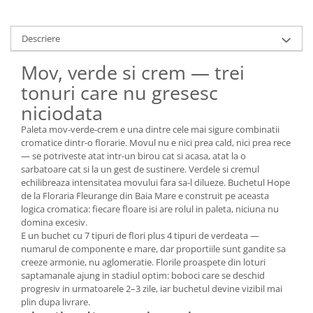
Descriere
Mov, verde si crem — trei
tonuri care nu gresesc
niciodata
Paleta mov-verde-crem e una dintre cele mai sigure combinatii
cromatice dintr-o florarie. Movul nu e nici prea cald, nici prea rece
— se potriveste atat intr-un birou cat si acasa, atat la o
sarbatoare cat si la un gest de sustinere. Verdele si cremul
echilibreaza intensitatea movului fara sa-l dilueze. Buchetul Hope
de la Floraria Fleurange din Baia Mare e construit pe aceasta
logica cromatica: fiecare floare isi are rolul in paleta, niciuna nu
domina excesiv.
E un buchet cu 7 tipuri de flori plus 4 tipuri de verdeata —
numarul de componente e mare, dar proportiile sunt gandite sa
creeze armonie, nu aglomeratie. Florile proaspete din loturi
saptamanale ajung in stadiul optim: boboci care se deschid
progresiv in urmatoarele 2–3 zile, iar buchetul devine vizibil mai
plin dupa livrare.