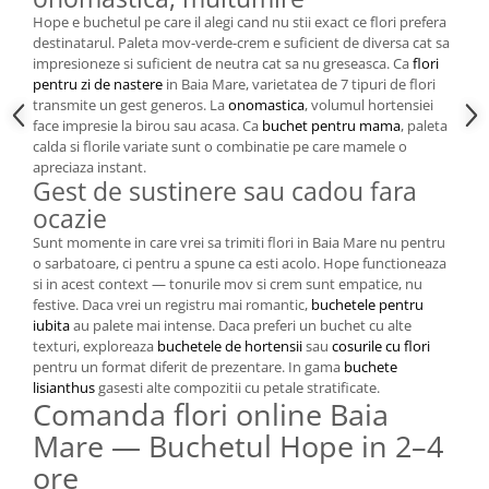
Hope e buchetul pe care il alegi cand nu stii exact ce flori prefera
destinatarul. Paleta mov-verde-crem e suficient de diversa cat sa
impresioneze si suficient de neutra cat sa nu greseasca. Ca
flori
pentru zi de nastere
in Baia Mare, varietatea de 7 tipuri de flori
transmite un gest generos. La
onomastica
, volumul hortensiei
face impresie la birou sau acasa. Ca
buchet pentru mama
, paleta
calda si florile variate sunt o combinatie pe care mamele o
apreciaza instant.
Gest de sustinere sau cadou fara
ocazie
Sunt momente in care vrei sa trimiti flori in Baia Mare nu pentru
o sarbatoare, ci pentru a spune ca esti acolo. Hope functioneaza
si in acest context — tonurile mov si crem sunt empatice, nu
festive. Daca vrei un registru mai romantic,
buchetele pentru
iubita
au palete mai intense. Daca preferi un buchet cu alte
texturi, exploreaza
buchetele de hortensii
sau
cosurile cu flori
pentru un format diferit de prezentare. In gama
buchete
lisianthus
gasesti alte compozitii cu petale stratificate.
Comanda flori online Baia
Mare — Buchetul Hope in 2–4
ore