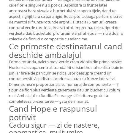
care florile singure nu o pot da. Aspidistra (3 frunze late)
ancoreaza baza vizuala a buchetului si acopera tijele, dand un
aspect ingrijit fara sa para rigid. Eucaliptul adauga parfum discret
de mentol si frunze rotunde argintii. Pistacia (5 ramuri) creaza
conturul verde care incadreaza totul. Impreuna, cele 4 tipuri de
verdeata dau buchetului profunzime si strat vizual — nu e doar o
colectie de flori, ci o compozitie cu adancime.
Ce primeste destinatarul cand
deschide ambalajul
Forma rotunda, paleta mov-verde-crem vizibila din prima privire.
Hortensia ocupa centrul, trandafirii si lisianthus-ul se distribuie in
jur, iar firele de panicum se ridica usor deasupra creand un
contur aerisit. Aspidistra incadreaza baza cu frunze late verzi.
Dimensiunea e proportionala cu numarul de componente — 7
tipuri de flori plus verdeata generoasa dau un buchet cu volum
real. Ambalajul cu fundita Fleurange si felicitarea gratuita
completeaza prezentarea — gata de inmanat.
Cand Hope e raspunsul
potrivit
Cadou sigur — zi de nastere,
onomastica, multumire