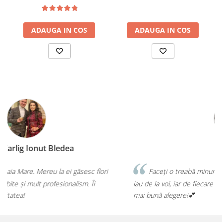
ADAUGA IN COS
ADAUGA IN COS
Diana Illés
Faceți o treabă minunată! Orice buchet sau aranjament îl
iau de la voi, iar de fiecare dată mi-ați confirmat că am făcut cea
mai bună alegere!💕