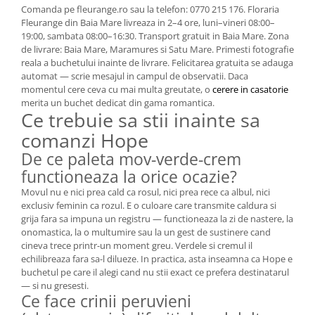
Comanda pe fleurange.ro sau la telefon: 0770 215 176. Floraria
Fleurange din Baia Mare livreaza in 2–4 ore, luni–vineri 08:00–
19:00, sambata 08:00–16:30. Transport gratuit in Baia Mare. Zona
de livrare: Baia Mare, Maramures si Satu Mare. Primesti fotografie
reala a buchetului inainte de livrare. Felicitarea gratuita se adauga
automat — scrie mesajul in campul de observatii. Daca
momentul cere ceva cu mai multa greutate, o
cerere in casatorie
merita un buchet dedicat din gama romantica.
Ce trebuie sa stii inainte sa
comanzi Hope
De ce paleta mov-verde-crem
functioneaza la orice ocazie?
Movul nu e nici prea cald ca rosul, nici prea rece ca albul, nici
exclusiv feminin ca rozul. E o culoare care transmite caldura si
grija fara sa impuna un registru — functioneaza la zi de nastere, la
onomastica, la o multumire sau la un gest de sustinere cand
cineva trece printr-un moment greu. Verdele si cremul il
echilibreaza fara sa-l dilueze. In practica, asta inseamna ca Hope e
buchetul pe care il alegi cand nu stii exact ce prefera destinatarul
— si nu gresesti.
Ce face crinii peruvieni