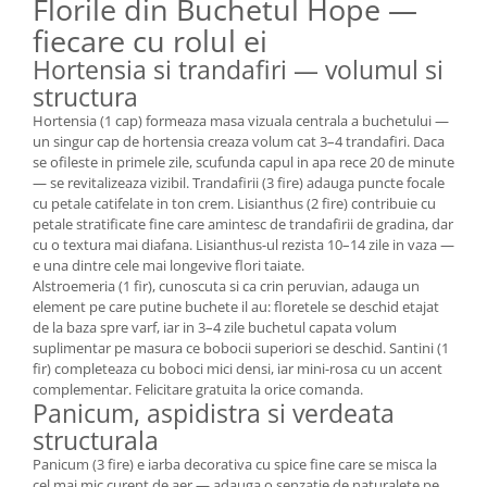
Florile din Buchetul Hope —
fiecare cu rolul ei
Hortensia si trandafiri — volumul si
structura
Hortensia (1 cap) formeaza masa vizuala centrala a buchetului —
un singur cap de hortensia creaza volum cat 3–4 trandafiri. Daca
se ofileste in primele zile, scufunda capul in apa rece 20 de minute
— se revitalizeaza vizibil. Trandafirii (3 fire) adauga puncte focale
cu petale catifelate in ton crem. Lisianthus (2 fire) contribuie cu
petale stratificate fine care amintesc de trandafirii de gradina, dar
cu o textura mai diafana. Lisianthus-ul rezista 10–14 zile in vaza —
e una dintre cele mai longevive flori taiate.
Alstroemeria (1 fir), cunoscuta si ca crin peruvian, adauga un
element pe care putine buchete il au: floretele se deschid etajat
de la baza spre varf, iar in 3–4 zile buchetul capata volum
suplimentar pe masura ce bobocii superiori se deschid. Santini (1
fir) completeaza cu boboci mici densi, iar mini-rosa cu un accent
complementar. Felicitare gratuita la orice comanda.
Panicum, aspidistra si verdeata
structurala
Panicum (3 fire) e iarba decorativa cu spice fine care se misca la
cel mai mic curent de aer — adauga o senzatie de naturalete pe