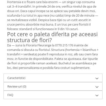
Hortensia e o floare care bea enorm — un singur cap consuma
cat 3–4 trandafiri. In primele 24 de ore, verifica nivelul de apa de
doua ori. Daca capul incepe sa se aplece sau petalele devin moi,
scufunda-l cu totul in apa rece (nu calda) timp de 20 de minute —
se revitalizeaza vizibil. Despica baza tijei cu un cutit ascutit in
cruce pentru absorbtie mai buna. E un truc pe care floristii il
folosesc standard si functioneaza in 9 din 10 cazuri.
Pot cere o paleta diferita pe aceeasi
structura de flori?
Da — suna la Floraria Fleurange la 0770 215 176 inainte de
comanda si discuta cu floristul. Structura (hortensia + lisianthus +
trandafiri + verdeata) poate fi reprodusa in roz, alb sau crem fara
mov, in functie de disponibilitate. Paleta se ajusteaza, dar tipurile
de flori si proportiile raman aceleasi. Buchetul se asambleaza pe
loc, deci personalizarea e posibila fara costuri suplimentare.
Caracteristici
Review-uri
(0)
FAQ