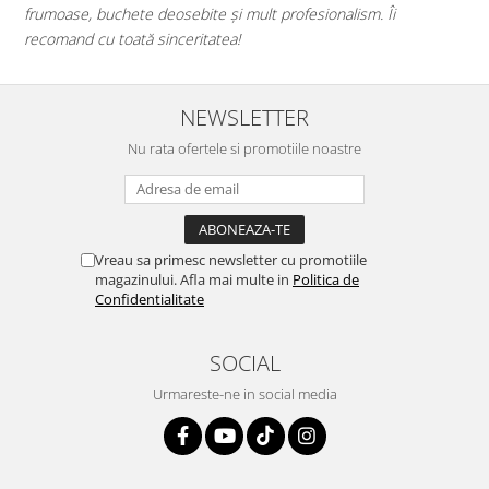
frumoase, buchete deosebite și mult profesionalism. Îi
iau 
recomand cu toată sinceritatea!
mai 
NEWSLETTER
Nu rata ofertele si promotiile noastre
Vreau sa primesc newsletter cu promotiile
magazinului. Afla mai multe in
Politica de
Confidentialitate
SOCIAL
Urmareste-ne in social media