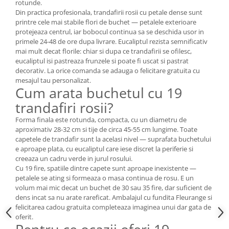
rotunde.
Din practica profesionala, trandafirii rosii cu petale dense sunt
printre cele mai stabile flori de buchet — petalele exterioare
protejeaza centrul, iar bobocul continua sa se deschida usor in
primele 24-48 de ore dupa livrare. Eucaliptul rezista semnificativ
mai mult decat florile: chiar si dupa ce trandafirii se ofilesc,
eucaliptul isi pastreaza frunzele si poate fi uscat si pastrat
decorativ. La orice comanda se adauga o felicitare gratuita cu
mesajul tau personalizat.
Cum arata buchetul cu 19
trandafiri rosii?
Forma finala este rotunda, compacta, cu un diametru de
aproximativ 28-32 cm si tije de circa 45-55 cm lungime. Toate
capetele de trandafir sunt la acelasi nivel — suprafata buchetului
e aproape plata, cu eucaliptul care iese discret la periferie si
creeaza un cadru verde in jurul rosului.
Cu 19 fire, spatiile dintre capete sunt aproape inexistente —
petalele se ating si formeaza o masa continua de rosu. E un
volum mai mic decat un buchet de 30 sau 35 fire, dar suficient de
dens incat sa nu arate rareficat. Ambalajul cu fundita Fleurange si
felicitarea cadou gratuita completeaza imaginea unui dar gata de
oferit.