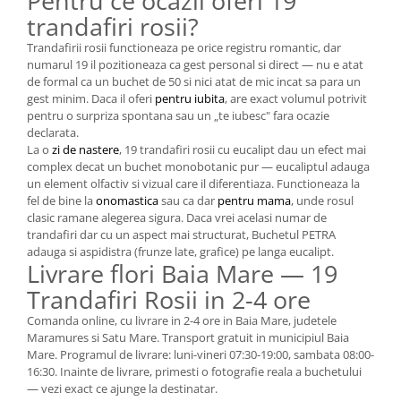
Pentru ce ocazii oferi 19
trandafiri rosii?
Trandafirii rosii functioneaza pe orice registru romantic, dar
numarul 19 il pozitioneaza ca gest personal si direct — nu e atat
de formal ca un buchet de 50 si nici atat de mic incat sa para un
gest minim. Daca il oferi
pentru iubita
, are exact volumul potrivit
pentru o surpriza spontana sau un „te iubesc" fara ocazie
declarata.
La o
zi de nastere
, 19 trandafiri rosii cu eucalipt dau un efect mai
complex decat un buchet monobotanic pur — eucaliptul adauga
un element olfactiv si vizual care il diferentiaza. Functioneaza la
fel de bine la
onomastica
sau ca dar
pentru mama
, unde rosul
clasic ramane alegerea sigura. Daca vrei acelasi numar de
trandafiri dar cu un aspect mai structurat, Buchetul PETRA
adauga si aspidistra (frunze late, grafice) pe langa eucalipt.
Livrare flori Baia Mare — 19
Trandafiri Rosii in 2-4 ore
Comanda online, cu livrare in 2-4 ore in Baia Mare, judetele
Maramures si Satu Mare. Transport gratuit in municipiul Baia
Mare. Programul de livrare: luni-vineri 07:30-19:00, sambata 08:00-
16:30. Inainte de livrare, primesti o fotografie reala a buchetului
— vezi exact ce ajunge la destinatar.