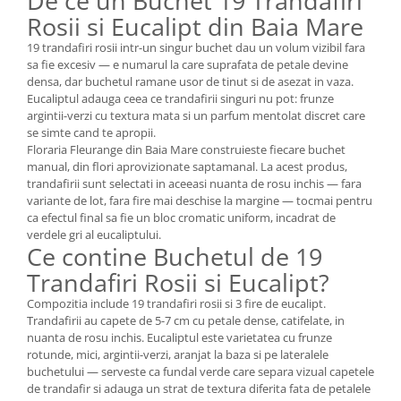
De ce un Buchet 19 Trandafiri
Rosii si Eucalipt din Baia Mare
19 trandafiri rosii intr-un singur buchet dau un volum vizibil fara
sa fie excesiv — e numarul la care suprafata de petale devine
densa, dar buchetul ramane usor de tinut si de asezat in vaza.
Eucaliptul adauga ceea ce trandafirii singuri nu pot: frunze
argintii-verzi cu textura mata si un parfum mentolat discret care
se simte cand te apropii.
Floraria Fleurange din Baia Mare construieste fiecare buchet
manual, din flori aprovizionate saptamanal. La acest produs,
trandafirii sunt selectati in aceeasi nuanta de rosu inchis — fara
variante de lot, fara fire mai deschise la margine — tocmai pentru
ca efectul final sa fie un bloc cromatic uniform, incadrat de
verdele gri al eucaliptului.
Ce contine Buchetul de 19
Trandafiri Rosii si Eucalipt?
Compozitia include 19 trandafiri rosii si 3 fire de eucalipt.
Trandafirii au capete de 5-7 cm cu petale dense, catifelate, in
nuanta de rosu inchis. Eucaliptul este varietatea cu frunze
rotunde, mici, argintii-verzi, aranjat la baza si pe lateralele
buchetului — serveste ca fundal verde care separa vizual capetele
de trandafir si adauga un strat de textura diferita fata de petalele