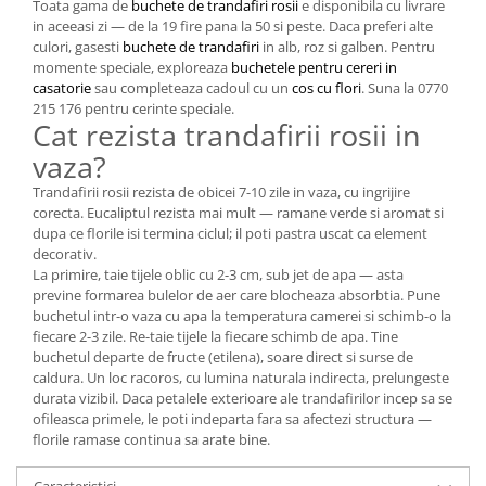
Toata gama de
buchete de trandafiri rosii
e disponibila cu livrare
in aceeasi zi — de la 19 fire pana la 50 si peste. Daca preferi alte
culori, gasesti
buchete de trandafiri
in alb, roz si galben. Pentru
momente speciale, exploreaza
buchetele pentru cereri in
casatorie
sau completeaza cadoul cu un
cos cu flori
. Suna la 0770
215 176 pentru cerinte speciale.
Cat rezista trandafirii rosii in
vaza?
Trandafirii rosii rezista de obicei 7-10 zile in vaza, cu ingrijire
corecta. Eucaliptul rezista mai mult — ramane verde si aromat si
dupa ce florile isi termina ciclul; il poti pastra uscat ca element
decorativ.
La primire, taie tijele oblic cu 2-3 cm, sub jet de apa — asta
previne formarea bulelor de aer care blocheaza absorbtia. Pune
buchetul intr-o vaza cu apa la temperatura camerei si schimb-o la
fiecare 2-3 zile. Re-taie tijele la fiecare schimb de apa. Tine
buchetul departe de fructe (etilena), soare direct si surse de
caldura. Un loc racoros, cu lumina naturala indirecta, prelungeste
durata vizibil. Daca petalele exterioare ale trandafirilor incep sa se
ofileasca primele, le poti indeparta fara sa afectezi structura —
florile ramase continua sa arate bine.