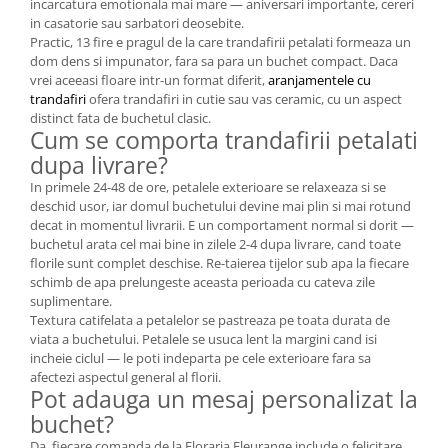
incarcatura emotionala mai mare — aniversari importante, cereri
in casatorie sau sarbatori deosebite.
Practic, 13 fire e pragul de la care trandafirii petalati formeaza un
dom dens si impunator, fara sa para un buchet compact. Daca
vrei aceeasi floare intr-un format diferit,
aranjamentele cu
trandafiri
ofera trandafiri in cutie sau vas ceramic, cu un aspect
distinct fata de buchetul clasic.
Cum se comporta trandafirii petalati
dupa livrare?
In primele 24-48 de ore, petalele exterioare se relaxeaza si se
deschid usor, iar domul buchetului devine mai plin si mai rotund
decat in momentul livrarii. E un comportament normal si dorit —
buchetul arata cel mai bine in zilele 2-4 dupa livrare, cand toate
florile sunt complet deschise. Re-taierea tijelor sub apa la fiecare
schimb de apa prelungeste aceasta perioada cu cateva zile
suplimentare.
Textura catifelata a petalelor se pastreaza pe toata durata de
viata a buchetului. Petalele se usuca lent la margini cand isi
incheie ciclul — le poti indeparta pe cele exterioare fara sa
afectezi aspectul general al florii.
Pot adauga un mesaj personalizat la
buchet?
Da, fiecare comanda de la Floraria Fleurange include o felicitare