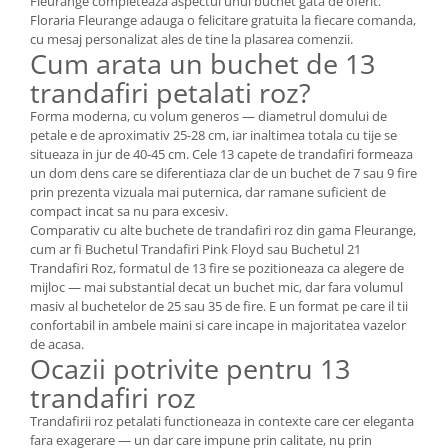
Fleurange completeaza aspectul unui buchet gata de oferit.
Floraria Fleurange adauga o felicitare gratuita la fiecare comanda,
cu mesaj personalizat ales de tine la plasarea comenzii.
Cum arata un buchet de 13
trandafiri petalati roz?
Forma moderna, cu volum generos — diametrul domului de
petale e de aproximativ 25-28 cm, iar inaltimea totala cu tije se
situeaza in jur de 40-45 cm. Cele 13 capete de trandafiri formeaza
un dom dens care se diferentiaza clar de un buchet de 7 sau 9 fire
prin prezenta vizuala mai puternica, dar ramane suficient de
compact incat sa nu para excesiv.
Comparativ cu alte buchete de trandafiri roz din gama Fleurange,
cum ar fi Buchetul Trandafiri Pink Floyd sau Buchetul 21
Trandafiri Roz, formatul de 13 fire se pozitioneaza ca alegere de
mijloc — mai substantial decat un buchet mic, dar fara volumul
masiv al buchetelor de 25 sau 35 de fire. E un format pe care il tii
confortabil in ambele maini si care incape in majoritatea vazelor
de acasa.
Ocazii potrivite pentru 13
trandafiri roz
Trandafirii roz petalati functioneaza in contexte care cer eleganta
fara exagerare — un dar care impune prin calitate, nu prin