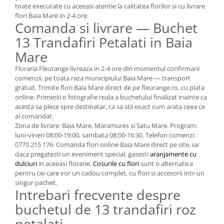
toate executate cu aceeasi atentie la calitatea florilor si cu livrare
flori Baia Mare in 2-4 ore.
Comanda si livrare — Buchet
13 Trandafiri Petalati in Baia
Mare
Floraria Fleurange livreaza in 2-4 ore din momentul confirmarii
comenzii, pe toata raza municipiului Baia Mare — transport
gratuit. Trimite flori Baia Mare direct de pe fleurange.ro, cu plata
online. Primesti o fotografie reala a buchetului finalizat inainte ca
acesta sa plece spre destinatar, ca sa stii exact cum arata ceea ce
ai comandat.
Zona de livrare: Baia Mare, Maramures si Satu Mare. Program:
luni-vineri 08:00-19:00, sambata 08:00-16:30. Telefon comenzi:
0770 215 176. Comanda flori online Baia Mare direct pe site, iar
daca pregatesti un eveniment special, gasesti
aranjamente cu
dulciuri
in aceeasi florarie.
Cosurile cu flori
sunt o alternativa
pentru cei care vor un cadou complet, cu flori si accesorii intr-un
singur pachet.
Intrebari frecvente despre
buchetul de 13 trandafiri roz
petalati