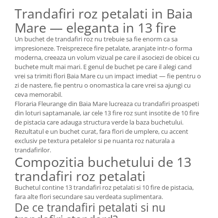
Trandafiri roz petalati in Baia
Mare — eleganta in 13 fire
Un buchet de trandafiri roz nu trebuie sa fie enorm ca sa
impresioneze. Treisprezece fire petalate, aranjate intr-o forma
moderna, creeaza un volum vizual pe care il asociezi de obicei cu
buchete mult mai mari. E genul de buchet pe care il alegi cand
vrei sa trimiti flori Baia Mare cu un impact imediat — fie pentru o
zi de nastere, fie pentru o onomastica la care vrei sa ajungi cu
ceva memorabil.
Floraria Fleurange din Baia Mare lucreaza cu trandafiri proaspeti
din loturi saptamanale, iar cele 13 fire roz sunt insotite de 10 fire
de pistacia care adauga structura verde la baza buchetului.
Rezultatul e un buchet curat, fara flori de umplere, cu accent
exclusiv pe textura petalelor si pe nuanta roz naturala a
trandafirilor.
Compozitia buchetului de 13
trandafiri roz petalati
Buchetul contine 13 trandafiri roz petalati si 10 fire de pistacia,
fara alte flori secundare sau verdeata suplimentara.
De ce trandafiri petalati si nu