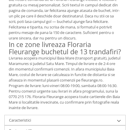
gratuita cu mesaj personalizat. Scrii textul in campul dedicat din
pagina de comanda, iar felicitarea ajunge atasata de buchet, intr-
un plic pe care il deschide doar destinatarul. Daca nu stii ce sa
scrii, poti lasa campul gol — buchetul ajunge fara felicitare.
Felicitarea e tiparita, nu scrisa de mana, si formatul e potrivit
pentru mesaje de pana la 150 de caractere. Suficient pentru o
urare sincera, dar nu pentru un discurs.
In ce zone livreaza Floraria
Fleurange buchetul de 13 trandafiri?
Livrarea acopera municipiul Baia Mare (transport gratuit), judetul
Maramures si judetul Satu Mare. Timpul de livrare e de 2-4 ore
din momentul confirmarii comenzii. In afara municipiului Baia
Mare, costul de livrare se calculeaza in functie de distanta si se
afiseaza in momentul plasarii comenzii pe fleurange.ro.
Program de livrare: luni-vineri 08:00-19:00, sambata 08:00-16:30.
Pentru comenzi urgente sau livrari in afara programului, suna la
0770 215 176. Floraria Fleurange acopera toate cartierele din Baia
Mare si localitatile invecinate, cu confirmare prin fotografie reala
inainte de livrare.
Caracteristici