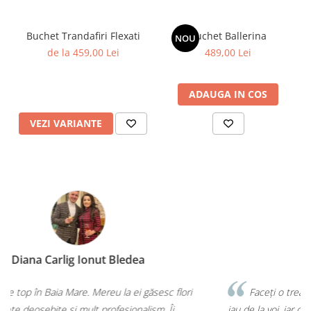
Buchet Trandafiri Flexati
Buchet Ballerina
NOU
de la 459,00 Lei
489,00 Lei
ADAUGA IN COS
VEZI VARIANTE
Diana Illés
Faceți o treabă minunată! Orice buchet sau aranjament îl
iau de la voi, iar de fiecare dată mi-ați confirmat că am făcut cea