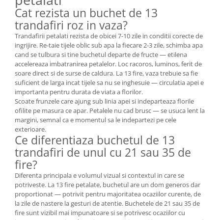
Cat rezista un buchet de 13
trandafiri roz in vaza?
Trandafirii petalati rezista de obicei 7-10 zile in conditii corecte de
ingrijire. Re-taie tijele oblic sub apa la fiecare 2-3 zile, schimba apa
cand se tulbura si tine buchetul departe de fructe — etilena
accelereaza imbatranirea petalelor. Loc racoros, luminos, ferit de
soare direct si de surse de caldura. La 13 fire, vaza trebuie sa fie
suficient de larga incat tijele sa nu se inghesuie — circulatia apei e
importanta pentru durata de viata a florilor.
Scoate frunzele care ajung sub linia apei si indeparteaza florile
ofilite pe masura ce apar. Petalele nu cad brusc — se usuca lent la
margini, semnal ca e momentul sa le indepartezi pe cele
exterioare.
Ce diferentiaza buchetul de 13
trandafiri de unul cu 21 sau 35 de
fire?
Diferenta principala e volumul vizual si contextul in care se
potriveste. La 13 fire petalate, buchetul are un dom generos dar
proportionat — potrivit pentru majoritatea ocaziilor curente, de
la zile de nastere la gesturi de atentie. Buchetele de 21 sau 35 de
fire sunt vizibil mai impunatoare si se potrivesc ocaziilor cu