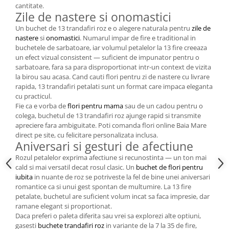
cantitate.
Zile de nastere si onomastici
Un buchet de 13 trandafiri roz e o alegere naturala pentru
zile de
nastere
si
onomastici
. Numarul impar de fire e traditional in
buchetele de sarbatoare, iar volumul petalelor la 13 fire creeaza
un efect vizual consistent — suficient de impunator pentru o
sarbatoare, fara sa para disproportionat intr-un context de vizita
la birou sau acasa. Cand cauti flori pentru zi de nastere cu livrare
rapida, 13 trandafiri petalati sunt un format care impaca eleganta
cu practicul.
Fie ca e vorba de
flori pentru mama
sau de un cadou pentru o
colega, buchetul de 13 trandafiri roz ajunge rapid si transmite
apreciere fara ambiguitate. Poti comanda flori online Baia Mare
direct pe site, cu felicitare personalizata inclusa.
Aniversari si gesturi de afectiune
Rozul petalelor exprima afectiune si recunostinta — un ton mai
cald si mai versatil decat rosul clasic. Un
buchet de flori pentru
iubita
in nuante de roz se potriveste la fel de bine unei aniversari
romantice ca si unui gest spontan de multumire. La 13 fire
petalate, buchetul are suficient volum incat sa faca impresie, dar
ramane elegant si proportionat.
Daca preferi o paleta diferita sau vrei sa explorezi alte optiuni,
gasesti
buchete trandafiri roz
in variante de la 7 la 35 de fire,