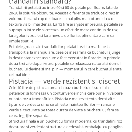
trandafiri standard?
Trandafirii petalati au intre 40 si 60 de petale per floare, fata de
20-30 la soiurile obisnuite. Aceasta diferenta se traduce direct in
volumul fiecarui cap de floare — mai plin, mai rotund si cu o
textura vizibil mai densa. La 13 fire aranjate impreuna, petalele se
suprapun intre ele si creeaza un efect de masa continua de roz,
fara goluri vizuale si fara nevoia de flori suplimentare care sa
umple spatiile.
Petalele groase ale trandafirilor petalati rezista mai bine la
transport si la manipulare, ceea ce inseamna ca buchetul ajunge
la destinatar exact asa cum a fost executat in florarie. In primele
doua-trei zile dupa livrare, petalele se relaxeaza natural si domul
buchetului devine si mai plin — momentul in care buchetul arata
cel mai bine.
Pistacia — verde rezistent si discret
Cele 10 fire de pistacia raman la baza buchetului, sub linia
petalelor, si formeaza un contur verde inchis care pune in valoare
nuanta roz a trandafirilor. Pistacia e mai rezistenta decat alte
tipuri de verdeata si nu se ofileste inaintea florilor — ramane
verde si texturata pe toata durata de viata a buchetului, fara sa
ceara ingrijire separata.
Structura finala e un buchet cu forma moderna, cu trandafirii roz
deasupra si verdeata structurala dedesubt. Ambalajul cu panglica