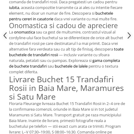
comanda de trandafiri rosii. Daca pregatesti un cadou pentru
iubita
, aceasta compozitie transmite ca ai ales cu intentie fiecare
element, nu doar un numar de fire. Descopera si
buchetele
pentru cereri in casatorie
daca vrei variante cu mai multe fire.
Onomastica si cadou de apreciere
La
onomastica
sau ca gest de multumire, contrastul vizual al
cordyline-ului face buchetul sa se diferentieze de orice alt buchet
de trandafiri rosii pe care destinatarul l-a mai primit. Daca vrei
alternative fara verdeata sau cu alt tip de finisaj, descopera
toate
buchetele de trandafiri rosii
— inclusiv variante cu sfoara
naturala, petalati sau cu pampas. Exploreaza si
gama completa
de buchete trandafiri
sau
buchetele de lalele
pentru o textura
complet diferita.
Livrare Buchet 15 Trandafiri
Rosii in Baia Mare, Maramures
si Satu Mare
Floraria Fleurange livreaza Buchet 15 Trandafiri Rosii in 2–4 ore de
la confirmarea comenzii, oriunde in Baia Mare si in tot judetul
Maramures si Satu Mare. Transport gratuit pe raza municipiului
Baia Mare. Inainte de livrare, primesti fotografie reala a
buchetului pe telefon — stii exact cum arata ce trimiti. Program
livrare: L–V 07:30–19:00, S 08:00–16:30. Comanda online pe