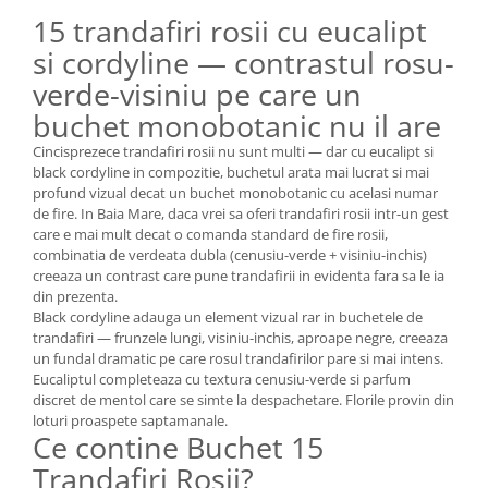
15 trandafiri rosii cu eucalipt
si cordyline — contrastul rosu-
verde-visiniu pe care un
buchet monobotanic nu il are
Cincisprezece trandafiri rosii nu sunt multi — dar cu eucalipt si
black cordyline in compozitie, buchetul arata mai lucrat si mai
profund vizual decat un buchet monobotanic cu acelasi numar
de fire. In Baia Mare, daca vrei sa oferi trandafiri rosii intr-un gest
care e mai mult decat o comanda standard de fire rosii,
combinatia de verdeata dubla (cenusiu-verde + visiniu-inchis)
creeaza un contrast care pune trandafirii in evidenta fara sa le ia
din prezenta.
Black cordyline adauga un element vizual rar in buchetele de
trandafiri — frunzele lungi, visiniu-inchis, aproape negre, creeaza
un fundal dramatic pe care rosul trandafirilor pare si mai intens.
Eucaliptul completeaza cu textura cenusiu-verde si parfum
discret de mentol care se simte la despachetare. Florile provin din
loturi proaspete saptamanale.
Ce contine Buchet 15
Trandafiri Rosii?