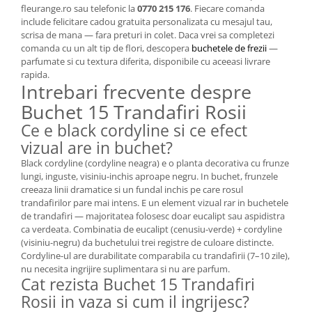
fleurange.ro sau telefonic la
0770 215 176
. Fiecare comanda
include felicitare cadou gratuita personalizata cu mesajul tau,
scrisa de mana — fara preturi in colet. Daca vrei sa completezi
comanda cu un alt tip de flori, descopera
buchetele de frezii
—
parfumate si cu textura diferita, disponibile cu aceeasi livrare
rapida.
Intrebari frecvente despre
Buchet 15 Trandafiri Rosii
Ce e black cordyline si ce efect
vizual are in buchet?
Black cordyline (cordyline neagra) e o planta decorativa cu frunze
lungi, inguste, visiniu-inchis aproape negru. In buchet, frunzele
creeaza linii dramatice si un fundal inchis pe care rosul
trandafirilor pare mai intens. E un element vizual rar in buchetele
de trandafiri — majoritatea folosesc doar eucalipt sau aspidistra
ca verdeata. Combinatia de eucalipt (cenusiu-verde) + cordyline
(visiniu-negru) da buchetului trei registre de culoare distincte.
Cordyline-ul are durabilitate comparabila cu trandafirii (7–10 zile),
nu necesita ingrijire suplimentara si nu are parfum.
Cat rezista Buchet 15 Trandafiri
Rosii in vaza si cum il ingrijesc?