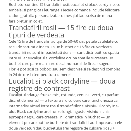
Buchetul contine 15 trandafiri rosii, eucalipt si black cordyline, cu
ambalaj si panglica Fleurange. Fiecare comanda include felicitare
cadou gratuita personalizata cu mesajul tau, scrisa de mana —
fara preturi in colet.
Trandafirii rosii — 15 fire cu doua
tipuri de verdeata
Cele 15 fire de trandafiri au tija de 50–60 cm, petale catifelate cu
rosu de saturatie inalta. La un buchet de 15 fire cu verdeata,
trandafirii nu sunt impachetati dens — sunt distribuiti cu spatiu
intre ei, iar eucaliptul si cordyline ocupa spatiile si creeaza un
buchet care pare mai mare decat numarul de fire ar sugera.
Florile pot sosi ca boboci sau semideschise si se deschid complet
in 24 de ore la temperatura camerei.
Eucalipt si black cordyline — doua
registre de contrast
Eucaliptul adauga frunze mici, rotunde, cenusiu-verzi, cu parfum
discret de mentol — o textura si o culoare care functioneaza ca
intermediar vizual intre rosul trandafirilor si visiniu-ul cordyline-
ului. Black cordyline are frunze lungi, inguste, visiniu-inchis
aproape negru, care creeaza linii dramatice in buchet — un
element pe care putine buchete de trandafiri il au. Impreuna, cele
doua verdeturi dau buchetului trei registre de culoare (rosu +