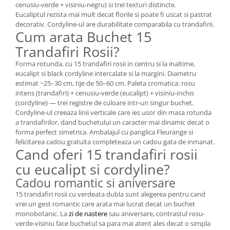
cenusiu-verde + visiniu-negru) si trei texturi distincte.
Eucaliptul rezista mai mult decat florile si poate fi uscat si pastrat
decorativ. Cordyline-ul are durabilitate comparabila cu trandafirii.
Cum arata Buchet 15
Trandafiri Rosii?
Forma rotunda, cu 15 trandafiri rosii in centru si la inaltime,
eucalipt si black cordyline intercalate si la margini. Diametru
estimat ~25–30 cm, tije de 50–60 cm. Paleta cromatica: rosu
intens (trandafiri) + cenusiu-verde (eucalipt) + visiniu-inchis
(cordyline) — trei registre de culoare intr-un singur buchet.
Cordyline-ul creeaza linii verticale care ies usor din masa rotunda
a trandafirilor, dand buchetului un caracter mai dinamic decat o
forma perfect simetrica. Ambalajul cu panglica Fleurange si
felicitarea cadou gratuita completeaza un cadou gata de inmanat.
Cand oferi 15 trandafiri rosii
cu eucalipt si cordyline?
Cadou romantic si aniversare
15 trandafiri rosii cu verdeata dubla sunt alegerea pentru cand
vrei un gest romantic care arata mai lucrat decat un buchet
monobotanic. La
zi de nastere
sau aniversare, contrastul rosu-
verde-visiniu face buchetul sa para mai atent ales decat o simpla