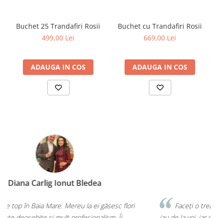
Buchet 25 Trandafiri Rosii
Buchet cu Trandafiri Rosii
499,00 Lei
669,00 Lei
ADAUGA IN COS
ADAUGA IN COS
Diana Illés
Faceți o treabă minunată! Orice buchet sau aranjament îl
iau de la voi, iar de fiecare dată mi-ați confirmat că am făcut cea