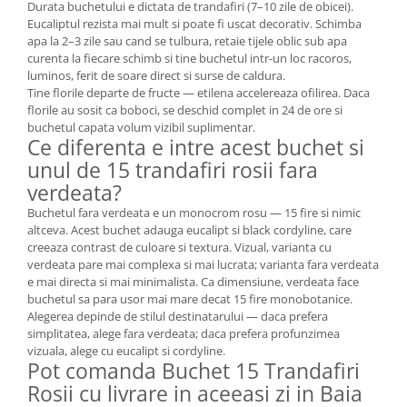
Durata buchetului e dictata de trandafiri (7–10 zile de obicei).
Eucaliptul rezista mai mult si poate fi uscat decorativ. Schimba
apa la 2–3 zile sau cand se tulbura, retaie tijele oblic sub apa
curenta la fiecare schimb si tine buchetul intr-un loc racoros,
luminos, ferit de soare direct si surse de caldura.
Tine florile departe de fructe — etilena accelereaza ofilirea. Daca
florile au sosit ca boboci, se deschid complet in 24 de ore si
buchetul capata volum vizibil suplimentar.
Ce diferenta e intre acest buchet si
unul de 15 trandafiri rosii fara
verdeata?
Buchetul fara verdeata e un monocrom rosu — 15 fire si nimic
altceva. Acest buchet adauga eucalipt si black cordyline, care
creeaza contrast de culoare si textura. Vizual, varianta cu
verdeata pare mai complexa si mai lucrata; varianta fara verdeata
e mai directa si mai minimalista. Ca dimensiune, verdeata face
buchetul sa para usor mai mare decat 15 fire monobotanice.
Alegerea depinde de stilul destinatarului — daca prefera
simplitatea, alege fara verdeata; daca prefera profunzimea
vizuala, alege cu eucalipt si cordyline.
Pot comanda Buchet 15 Trandafiri
Rosii cu livrare in aceeasi zi in Baia