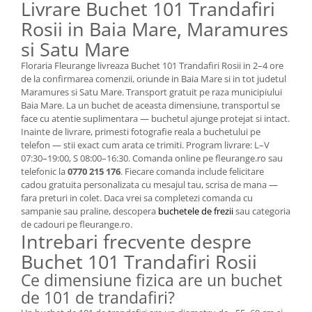
Livrare Buchet 101 Trandafiri
Rosii in Baia Mare, Maramures
si Satu Mare
Floraria Fleurange livreaza Buchet 101 Trandafiri Rosii in 2–4 ore
de la confirmarea comenzii, oriunde in Baia Mare si in tot judetul
Maramures si Satu Mare. Transport gratuit pe raza municipiului
Baia Mare. La un buchet de aceasta dimensiune, transportul se
face cu atentie suplimentara — buchetul ajunge protejat si intact.
Inainte de livrare, primesti fotografie reala a buchetului pe
telefon — stii exact cum arata ce trimiti. Program livrare: L–V
07:30–19:00, S 08:00–16:30. Comanda online pe fleurange.ro sau
telefonic la
0770 215 176
. Fiecare comanda include felicitare
cadou gratuita personalizata cu mesajul tau, scrisa de mana —
fara preturi in colet. Daca vrei sa completezi comanda cu
sampanie sau praline, descopera
buchetele de frezii
sau categoria
de cadouri pe fleurange.ro.
Intrebari frecvente despre
Buchet 101 Trandafiri Rosii
Ce dimensiune fizica are un buchet
de 101 de trandafiri?