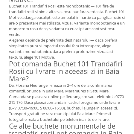
Buchet 101 Trandafiri Rosii este monobotanic — 101 fire de
trandafiri rosii si nimic altceva, rosu pur fara verdeata. Buchet 101
Motive adauga eucalipt, este ambalat in hartie cu panglica rosie si
are o prezentare mai stilizata. Vizual, varianta monobotanica e un
monocrom rosu dens; varianta cu eucalipt are contrast rosu-
verde.
Alegerea depinde de preferinta destinatarului — daca prefera
simplitatea pura si impactul rosului fara intrerupere, alege
varianta monobotanica; daca prefera profunzime vizuala si
textura, alege 101 Motive.
Pot comanda Buchet 101 Trandafiri
Rosii cu livrare in aceeasi zi in Baia
Mare?
Da, Floraria Fleurange livreaza in 2–4 ore de la confirmarea
comenzii, oriunde in Baia Mare, Maramures si Satu Mare.
Comanda se plaseaza online pe fleurange.ro sau telefonic la 0770
215 176. Daca plasezi comanda in cadrul programului de livrare
(L–V 07:30–19:00, S 08:00–16:30), buchetul ajunge in aceeasi zi.
Transport gratuit pe raza municipiului Baia Mare. Primesti
fotografie reala a buchetului pe telefon inainte de livrare.
Ce alte buchete monumentale de
trandafiri rosii pot comanda in Baia