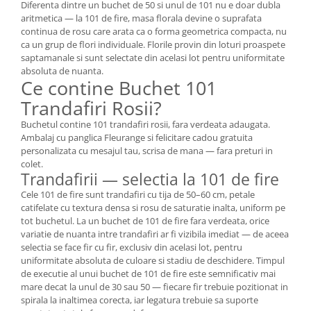
Diferenta dintre un buchet de 50 si unul de 101 nu e doar dubla
aritmetica — la 101 de fire, masa florala devine o suprafata
continua de rosu care arata ca o forma geometrica compacta, nu
ca un grup de flori individuale. Florile provin din loturi proaspete
saptamanale si sunt selectate din acelasi lot pentru uniformitate
absoluta de nuanta.
Ce contine Buchet 101
Trandafiri Rosii?
Buchetul contine 101 trandafiri rosii, fara verdeata adaugata.
Ambalaj cu panglica Fleurange si felicitare cadou gratuita
personalizata cu mesajul tau, scrisa de mana — fara preturi in
colet.
Trandafirii — selectia la 101 de fire
Cele 101 de fire sunt trandafiri cu tija de 50–60 cm, petale
catifelate cu textura densa si rosu de saturatie inalta, uniform pe
tot buchetul. La un buchet de 101 de fire fara verdeata, orice
variatie de nuanta intre trandafiri ar fi vizibila imediat — de aceea
selectia se face fir cu fir, exclusiv din acelasi lot, pentru
uniformitate absoluta de culoare si stadiu de deschidere. Timpul
de executie al unui buchet de 101 de fire este semnificativ mai
mare decat la unul de 30 sau 50 — fiecare fir trebuie pozitionat in
spirala la inaltimea corecta, iar legatura trebuie sa suporte