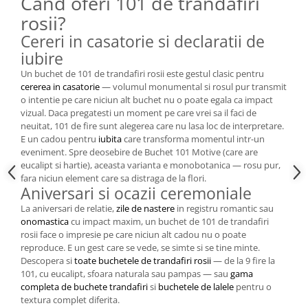
Cand oferi 101 de trandafiri
rosii?
Cereri in casatorie si declaratii de
iubire
Un buchet de 101 de trandafiri rosii este gestul clasic pentru
cererea in casatorie
— volumul monumental si rosul pur transmit
o intentie pe care niciun alt buchet nu o poate egala ca impact
vizual. Daca pregatesti un moment pe care vrei sa il faci de
neuitat, 101 de fire sunt alegerea care nu lasa loc de interpretare.
E un cadou pentru
iubita
care transforma momentul intr-un
eveniment. Spre deosebire de Buchet 101 Motive (care are
eucalipt si hartie), aceasta varianta e monobotanica — rosu pur,
fara niciun element care sa distraga de la flori.
Aniversari si ocazii ceremoniale
La aniversari de relatie,
zile de nastere
in registru romantic sau
onomastica
cu impact maxim, un buchet de 101 de trandafiri
rosii face o impresie pe care niciun alt cadou nu o poate
reproduce. E un gest care se vede, se simte si se tine minte.
Descopera si
toate buchetele de trandafiri rosii
— de la 9 fire la
101, cu eucalipt, sfoara naturala sau pampas — sau
gama
completa de buchete trandafiri
si
buchetele de lalele
pentru o
textura complet diferita.