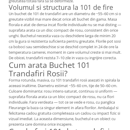
greutatea totala fara sa se deformeze.
Volumul si structura la 101 de fire
Un buchet de 101 de trandafiri are un diametru de ~55–60 cm si o
greutate vizibil mai mare decat orice alt buchet din gama. Masa
florala e atat de densa incat florile individuale nu se mai disting —
suprafata arata ca un disc compact de rosu, consistent din orice
unghi. Buchetul necesita vaza cu deschidere larga de minim 20
cm la gura si rezistenta suficienta pentru greutate. Florile pot sosi
ca boboci sau semideschise si se deschid complet in 24 de ore la
temperatura camerei, moment in care volumul creste si mai mult.
De obicei, trandafirii rezista 7–10 zile in vaza cu ingrijire corecta.
Cum arata Buchet 101
Trandafiri Rosii?
Forma rotunda, masiva, cu 101 trandafiri rosii asezati in spirala la
aceeasi inaltime. Diametru estimat ~55–60 cm, tije de 50–60 cm.
Culoare dominanta: rosu intens-saturat, continuu si uniform —
suprafata florala arata ca un bloc compact de rosu, nu ca flori
individuale. Fara verdeata — tot ce se vede e rosu, cu panglica
Fleurange la baza ca singur element in afara florilor. Ambalajul si
felicitarea cadou gratuita completeaza un cadou cu impact fizic si
vizual imediat. La aceasta dimensiune, buchetul e un obiect cu
prezenta care domina orice incapere.