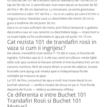
Un buchet de 101 de trandafiri are un diametru de ~55–60 cm si
tije de 50–60 cm. E semnificativ mai mare decat un buchet de 50
de fire (~40–45 cm diametru). La inmanare, se simte greutatea
consistenta a celor 101 de fire — nu e un cadou pe care il tii intr-o
singura mana. Necesita vaza cu deschidere de minim 20 cm la
gura si inaltime de cel putin 30 cm.
Daca nu ai vaza suficient de mare, poti folosi temporar o galeata
decorativa sau un vas ceramic cu deschidere larga — important e
ca toate tijele sa fie scufundate in apa pe cel putin 10–15 cm.
Cat rezista 101 de trandafiri rosii in
vaza si cum ii ingrijesc?
De obicei, trandafirii rosii rezista 7–10 zile in vaza, in functie de
ingrijire. Schimba apa la 2–3 zile sau cand se tulbura, retaie tijele
oblic sub apa curenta la fiecare schimb si tine buchetul intr-un loc
racoros, luminos, ferit de soare direct si surse de caldura. Scoate
frunzele care ajung sub nivelul apei si indeparteaza florile
vestejite pe masura ce apar.
La 101 de fire, consumul de apa e mult mai mare decat la un
buchet obisnuit — verifica nivelul de doua ori pe zi. Tine florile
departe de fructe — etilena accelereaza ofilirea.
Ce diferenta e intre Buchet 101
Trandafiri Rosii si Buchet 101
Motive?