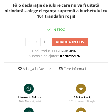
Fă o declarație de iubire care nu va fi uitată
niciodată – alege eleganța supremă a buchetului cu
101 trandafiri roșii!
IN STOC
ADAUGA IN COS
Cod Produs:
FLE-02-01-016
Ai nevoie de ajutor?
0770215176
Adauga la Favorite
Cere informatii
Livrare in 2-4 ore
5.0 ★★★★★
Baia Mare si judet
161 + recenzii Google