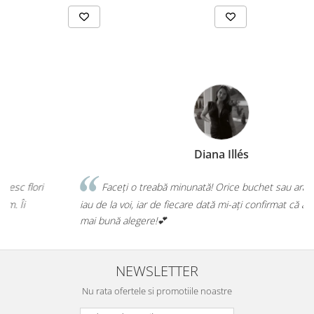
Diana Illés
Faceți o treabă minunată! Orice buchet sau aranjament îl
a
iau de la voi, iar de fiecare dată mi-ați confirmat că am făcut cea
mai bună alegere!💕
NEWSLETTER
Nu rata ofertele si promotiile noastre