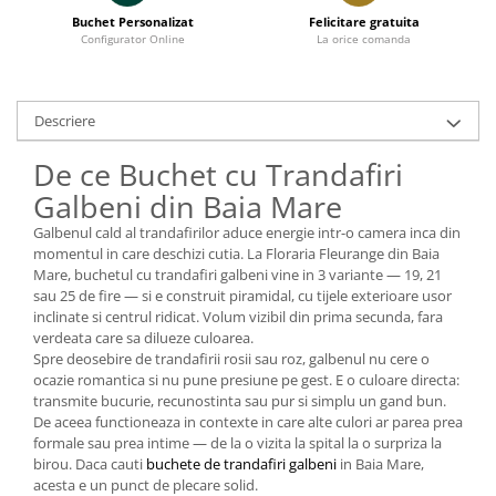
Buchet Personalizat
Felicitare gratuita
Configurator Online
La orice comanda
Descriere
De ce Buchet cu Trandafiri
Galbeni din Baia Mare
Galbenul cald al trandafirilor aduce energie intr-o camera inca din
momentul in care deschizi cutia. La Floraria Fleurange din Baia
Mare, buchetul cu trandafiri galbeni vine in 3 variante — 19, 21
sau 25 de fire — si e construit piramidal, cu tijele exterioare usor
inclinate si centrul ridicat. Volum vizibil din prima secunda, fara
verdeata care sa dilueze culoarea.
Spre deosebire de trandafirii rosii sau roz, galbenul nu cere o
ocazie romantica si nu pune presiune pe gest. E o culoare directa:
transmite bucurie, recunostinta sau pur si simplu un gand bun.
De aceea functioneaza in contexte in care alte culori ar parea prea
formale sau prea intime — de la o vizita la spital la o surpriza la
birou. Daca cauti
buchete de trandafiri galbeni
in Baia Mare,
acesta e un punct de plecare solid.