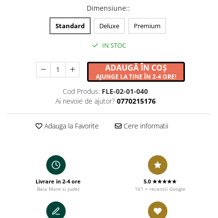
Dimensiune:
:
Standard
Deluxe
Premium
IN STOC
ADAUGĂ ÎN COȘ
AJUNGE LA TINE ÎN 2-4 ORE!
Cod Produs:
FLE-02-01-040
Ai nevoie de ajutor?
0770215176
Adauga la Favorite
Cere informatii
Livrare in 2-4 ore
5.0 ★★★★★
Baia Mare si judet
161 + recenzii Google