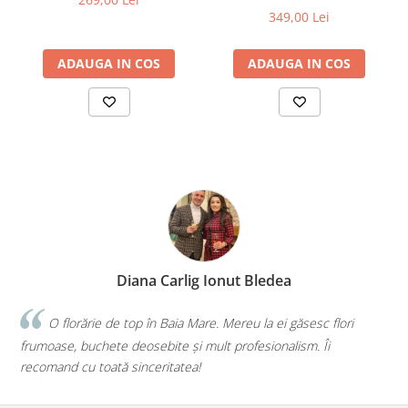
349,00 Lei
ADAUGA IN COS
ADAUGA IN COS
Diana Carlig Ionut Bledea
 top în Baia Mare. Mereu la ei găsesc flori
Faceți o treabă m
 deosebite și mult profesionalism. Îi
iau de la voi, iar de f
 sinceritatea!
mai bună alegere!💕