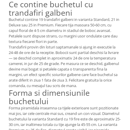
Ce contine buchetul cu
trandafiri galbeni
Buchetul contine 19 trandafiri galbeni in varianta Standard, 21 in
Deluxe sau 25 in Premium. Fiecare tija masoara 50-60 cm, cu
capul floral de 4-5 cm diametru in stadiul de boboc avansat.
Petalele sunt dispuse strans, cu margini usor ondulate care dau
textura fiecarei flori in parte.
Trandafirii provin din loturi saptamanale si ajung in executie la
24-48 de ore de la receptie. Bobocii sunt partial deschisi la livrare
— se deschid complet in aproximativ 24 de ore la temperatura
camerei, in jur de 25 de grade. Pe masura ce se deschid, galbenul
devine mai bogat si petalele capata o transparenta fina la
margini, un efect specific soiurilor galbene care face buchetul sa
arate diferit in ziua 1 fata de ziua 3. Felicitare gratuita la orice
comanda, cu mesajul tau scris de mana.
Forma si dimensiunile
buchetului
Forma piramidala inseamna ca tijele exterioare sunt pozitionate
mai jos, iar cele centrale mai sus, creand un con vizual. Diametrul
buchetului la varianta Standard cu 19 fire este de aproximativ 25-
30 cm, iar inaltimea totala cu tije ajunge la 45-55 cm. La varianta