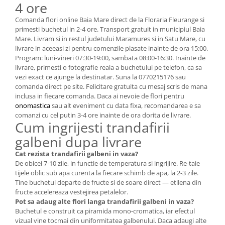
4 ore
Comanda flori online Baia Mare direct de la Floraria Fleurange si
primesti buchetul in 2-4 ore. Transport gratuit in municipiul Baia
Mare. Livram si in restul judetului Maramures si in Satu Mare, cu
livrare in aceeasi zi pentru comenzile plasate inainte de ora 15:00.
Program: luni-vineri 07:30-19:00, sambata 08:00-16:30. Inainte de
livrare, primesti o fotografie reala a buchetului pe telefon, ca sa
vezi exact ce ajunge la destinatar. Suna la 0770215176 sau
comanda direct pe site. Felicitare gratuita cu mesaj scris de mana
inclusa in fiecare comanda. Daca ai nevoie de flori pentru
onomastica
sau alt eveniment cu data fixa, recomandarea e sa
comanzi cu cel putin 3-4 ore inainte de ora dorita de livrare.
Cum ingrijesti trandafirii
galbeni dupa livrare
Cat rezista trandafirii galbeni in vaza?
De obicei 7-10 zile, in functie de temperatura si ingrijire. Re-taie
tijele oblic sub apa curenta la fiecare schimb de apa, la 2-3 zile.
Tine buchetul departe de fructe si de soare direct — etilena din
fructe accelereaza vestejirea petalelor.
Pot sa adaug alte flori langa trandafirii galbeni in vaza?
Buchetul e construit ca piramida mono-cromatica, iar efectul
vizual vine tocmai din uniformitatea galbenului. Daca adaugi alte