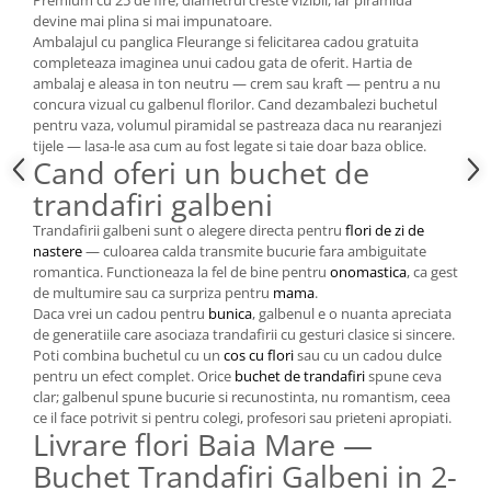
Premium cu 25 de fire, diametrul creste vizibil, iar piramida
devine mai plina si mai impunatoare.
Ambalajul cu panglica Fleurange si felicitarea cadou gratuita
completeaza imaginea unui cadou gata de oferit. Hartia de
ambalaj e aleasa in ton neutru — crem sau kraft — pentru a nu
concura vizual cu galbenul florilor. Cand dezambalezi buchetul
pentru vaza, volumul piramidal se pastreaza daca nu rearanjezi
tijele — lasa-le asa cum au fost legate si taie doar baza oblice.
Cand oferi un buchet de
trandafiri galbeni
Trandafirii galbeni sunt o alegere directa pentru
flori de zi de
nastere
— culoarea calda transmite bucurie fara ambiguitate
romantica. Functioneaza la fel de bine pentru
onomastica
, ca gest
de multumire sau ca surpriza pentru
mama
.
Daca vrei un cadou pentru
bunica
, galbenul e o nuanta apreciata
de generatiile care asociaza trandafirii cu gesturi clasice si sincere.
Poti combina buchetul cu un
cos cu flori
sau cu un cadou dulce
pentru un efect complet. Orice
buchet de trandafiri
spune ceva
clar; galbenul spune bucurie si recunostinta, nu romantism, ceea
ce il face potrivit si pentru colegi, profesori sau prieteni apropiati.
Livrare flori Baia Mare —
Buchet Trandafiri Galbeni in 2-