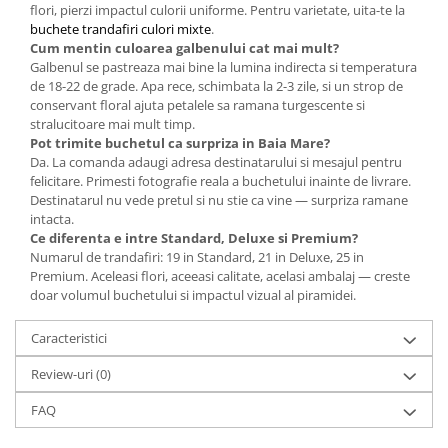
flori, pierzi impactul culorii uniforme. Pentru varietate, uita-te la
buchete trandafiri culori mixte
.
Cum mentin culoarea galbenului cat mai mult?
Galbenul se pastreaza mai bine la lumina indirecta si temperatura
de 18-22 de grade. Apa rece, schimbata la 2-3 zile, si un strop de
conservant floral ajuta petalele sa ramana turgescente si
stralucitoare mai mult timp.
Pot trimite buchetul ca surpriza in Baia Mare?
Da. La comanda adaugi adresa destinatarului si mesajul pentru
felicitare. Primesti fotografie reala a buchetului inainte de livrare.
Destinatarul nu vede pretul si nu stie ca vine — surpriza ramane
intacta.
Ce diferenta e intre Standard, Deluxe si Premium?
Numarul de trandafiri: 19 in Standard, 21 in Deluxe, 25 in
Premium. Aceleasi flori, aceeasi calitate, acelasi ambalaj — creste
doar volumul buchetului si impactul vizual al piramidei.
Caracteristici
Review-uri
(0)
FAQ