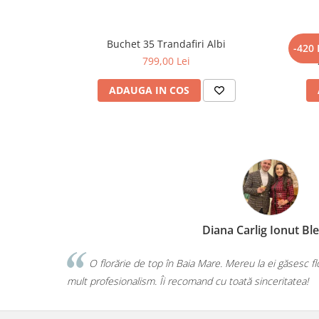
Buchet 35 Trandafiri Albi
B
-420 
799,00 Lei
ADAUGA IN COS
dea
ori frumoase, buchete deosebite și
Faceți o treabă minunată! Orice 
dată mi-ați confirmat că am făcut c