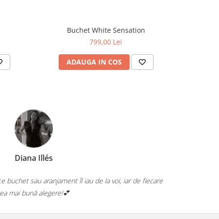
Buchet White Sensation
Buc
799,00 Lei
ADAUGA IN COS
AD
Dragos Annabella
roaspete, aranjamente superbe și personal foarte amabil. 🤍