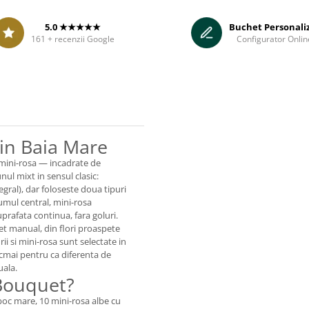
5.0 ★★★★★
Buchet Personali
161 + recenzii Google
Configurator Onlin
in Baia Mare
 mini-rosa — incadrate de
nul mixt in sensul clasic:
gral), dar foloseste doua tipuri
lumul central, mini-rosa
prafata continua, fara goluri.
et manual, din flori proaspete
i si mini-rosa sunt selectate in
cmai pentru ca diferenta de
uala.
 Bouquet?
boc mare, 10 mini-rosa albe cu