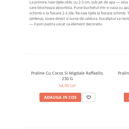
La primire, taie tijele oblic cu 2-3 cm, sub jet de apa — ast
care blocheaza absorbtia. Pune buchetul intr-o vaza cu ap
schimb-o la fiecare 2-3 zile. Re-taie tijele la fiecare schimb
(etilena), soare direct si surse de caldura. Eucaliptul va rezi
— il poti pastra uscat ca element decorativ.
Praline Cu Cocos Si Migdale Raffaello,
Prali
230 G
54,00 Lei
ADAUGA IN COS