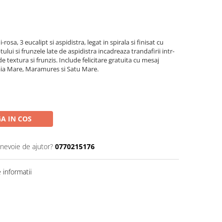
rosa, 3 eucalipt si aspidistra, legat in spirala si finisat cu
lui si frunzele late de aspidistra incadreaza trandafirii intr-
textura si frunzis. Include felicitare gratuita cu mesaj
Baia Mare, Maramures si Satu Mare.
A IN COS
 nevoie de ajutor?
0770215176
informatii