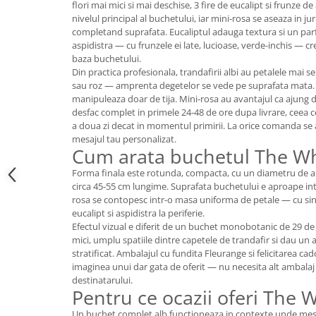
flori mai mici si mai deschise, 3 fire de eucalipt si frunze d
nivelul principal al buchetului, iar mini-rosa se aseaza in jur
completand suprafata. Eucaliptul adauga textura si un par
aspidistra — cu frunzele ei late, lucioase, verde-inchis — cr
baza buchetului.
Din practica profesionala, trandafirii albi au petalele mai sen
sau roz — amprenta degetelor se vede pe suprafata mata. 
manipuleaza doar de tija. Mini-rosa au avantajul ca ajung d
desfac complet in primele 24-48 de ore dupa livrare, ceea c
a doua zi decat in momentul primirii. La orice comanda se a
mesajul tau personalizat.
Cum arata buchetul The W
Forma finala este rotunda, compacta, cu un diametru de ap
circa 45-55 cm lungime. Suprafata buchetului e aproape inte
rosa se contopesc intr-o masa uniforma de petale — cu sin
eucalipt si aspidistra la periferie.
Efectul vizual e diferit de un buchet monobotanic de 29 de t
mici, umplu spatiile dintre capetele de trandafir si dau un 
stratificat. Ambalajul cu fundita Fleurange si felicitarea c
imaginea unui dar gata de oferit — nu necesita alt ambalaj
destinatarului.
Pentru ce ocazii oferi The
Un buchet complet alb functioneaza in contexte unde mesajul