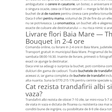
ambiguitate: o
cerere in casatorie
, un botez, o aniversare 
o singura ocazie, ceea ce il face versatil — merge la fel de 
buchet de
zi de nastere
pentru cineva care prefera tonurile
Daca il oferi
pentru mama
, volumul de 29 de fire da un efec
nu se potriveasca. La
onomastica
, un buchet alb e alegerea
exacte de culoare ale destinatarului — nu risca nimic si ar
Livrare flori Baia Mare — T
Bouquet in 2-4 ore
Comanda online, cu livrare in 2-4 ore in Baia Mare, judete
Transport gratuit in municipiul Baia Mare. Programul de livr
sambata 08:00-16:30. Inainte de livrare, primesti o fotograf
exact ce ajunge la destinatar.
Daca vrei sa adaugi o surpriza la buchet, poti combina c
dulciuri din gama de cadouri. Toate
buchetele de trandafiri
aceeasi zi, iar gama completa de
buchete de trandafiri
inclu
alta nuanta. Suna la 0770 215 176 pentru cerinte speciale sau
Cat rezista trandafirii albi s
vaza?
Trandafirii albi rezista de obicei 7-10 zile, iar mini-rosa 5-7
de viata in vaza e dictata de floarea cu rezistenta cea mai s
conditii bune de ingrijire, cu posibilitate de 8-9 zile daca tot