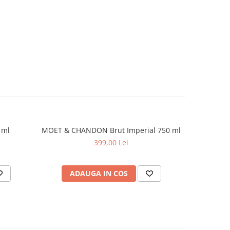
 ml
MOET & CHANDON Brut Imperial 750 ml
Prosecc
399,00 Lei
ADAUGA IN COS
AD