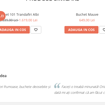
uchet 101 Trandafiri Albi
Buchet Mauve
LEI
2.039,00 Lei
1.619,00 Lei
649,00 Lei
ADAUGA IN COS
ADAUGA IN COS
Diana Illés
buchet sau aranjament îl iau de la voi, iar de fiecare
🤍 Flori p
ea mai bună alegere!💕