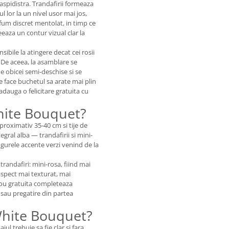
e aspidistra. Trandafirii formeaza
ul lor la un nivel usor mai jos,
fum discret mentolat, in timp ce
eeaza un contur vizual clar la
sibile la atingere decat cei rosii
De aceea, la asamblare se
e obicei semi-deschise si se
e face buchetul sa arate mai plin
dauga o felicitare gratuita cu
hite Bouquet?
roximativ 35-40 cm si tije de
gral alba — trandafirii si mini-
gurele accente verzi venind de la
randafiri: mini-rosa, fiind mai
aspect mai texturat, mai
adou gratuita completeaza
 sau pregatire din partea
 White Bouquet?
 trebuie sa fie clar si fara