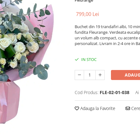
Fleurange
799,00 Lei
Buchet din 19 trandafiri albi, 10 mini-
fundita Fleurange. Verdeata eucaliptu
un volum alb compact, cu accente de 
personalizat. Livram in 2-4 ore in 
IN STOC
ADAUG
Cod Produs:
FLE-02-01-038
Ai
Adauga la Favorite
Cere 