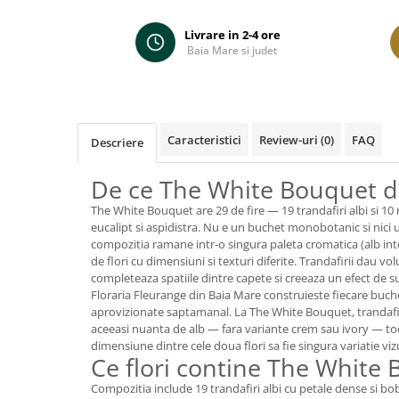
pe
Facebook
Livrare in 2-4 ore
Baia Mare si judet
Caracteristici
Review-uri
(0)
FAQ
Descriere
De ce The White Bouquet d
The White Bouquet are 29 de fire — 19 trandafiri albi si 10
eucalipt si aspidistra. Nu e un buchet monobotanic si nici u
compozitia ramane intr-o singura paleta cromatica (alb inte
de flori cu dimensiuni si texturi diferite. Trandafirii dau vo
completeaza spatiile dintre capete si creeaza un efect de su
Floraria Fleurange din Baia Mare construieste fiecare buch
aprovizionate saptamanal. La The White Bouquet, trandafiri
aceeasi nuanta de alb — fara variante crem sau ivory — to
dimensiune dintre cele doua flori sa fie singura variatie viz
Ce flori contine The White
Compozitia include 19 trandafiri albi cu petale dense si bo