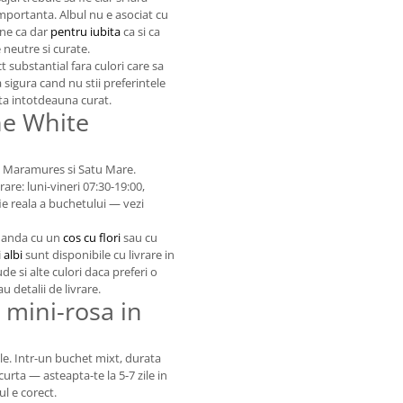
importanta. Albul nu e asociat cu
bine ca dar
pentru iubita
ca si ca
 neutre si curate.
t substantial fara culori care sa
 sigura cand nu stii preferintele
ata intotdeauna curat.
he White
le Maramures si Satu Mare.
are: luni-vineri 07:30-19:00,
ie reala a buchetului — vezi
omanda cu un
cos cu flori
sau cu
 albi
sunt disponibile cu livrare in
de si alte culori daca preferi o
 detalii de livrare.
i mini-rosa in
 zile. Intr-un buchet mixt, durata
curta — asteapta-te la 5-7 zile in
ul e corect.