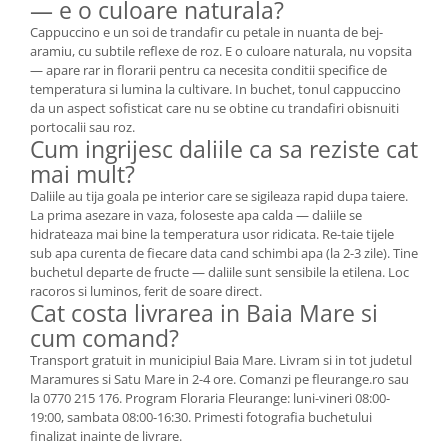
— e o culoare naturala?
Cappuccino e un soi de trandafir cu petale in nuanta de bej-
aramiu, cu subtile reflexe de roz. E o culoare naturala, nu vopsita
— apare rar in florarii pentru ca necesita conditii specifice de
temperatura si lumina la cultivare. In buchet, tonul cappuccino
da un aspect sofisticat care nu se obtine cu trandafiri obisnuiti
portocalii sau roz.
Cum ingrijesc daliile ca sa reziste cat
mai mult?
Daliile au tija goala pe interior care se sigileaza rapid dupa taiere.
La prima asezare in vaza, foloseste apa calda — daliile se
hidrateaza mai bine la temperatura usor ridicata. Re-taie tijele
sub apa curenta de fiecare data cand schimbi apa (la 2-3 zile). Tine
buchetul departe de fructe — daliile sunt sensibile la etilena. Loc
racoros si luminos, ferit de soare direct.
Cat costa livrarea in Baia Mare si
cum comand?
Transport gratuit in municipiul Baia Mare. Livram si in tot judetul
Maramures si Satu Mare in 2-4 ore. Comanzi pe fleurange.ro sau
la 0770 215 176. Program Floraria Fleurange: luni-vineri 08:00-
19:00, sambata 08:00-16:30. Primesti fotografia buchetului
finalizat inainte de livrare.