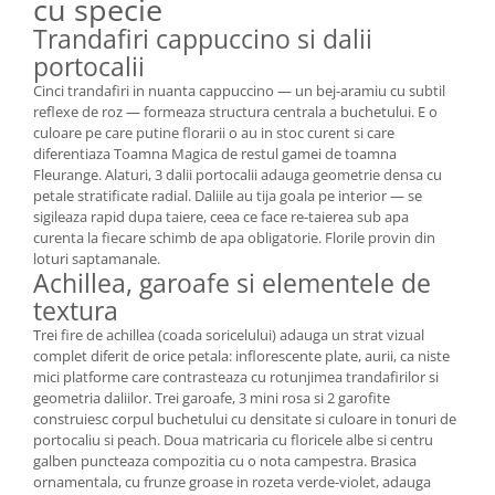
cu specie
Trandafiri cappuccino si dalii
portocalii
Cinci trandafiri in nuanta cappuccino — un bej-aramiu cu subtil
reflexe de roz — formeaza structura centrala a buchetului. E o
culoare pe care putine florarii o au in stoc curent si care
diferentiaza Toamna Magica de restul gamei de toamna
Fleurange. Alaturi, 3 dalii portocalii adauga geometrie densa cu
petale stratificate radial. Daliile au tija goala pe interior — se
sigileaza rapid dupa taiere, ceea ce face re-taierea sub apa
curenta la fiecare schimb de apa obligatorie. Florile provin din
loturi saptamanale.
Achillea, garoafe si elementele de
textura
Trei fire de achillea (coada soricelului) adauga un strat vizual
complet diferit de orice petala: inflorescente plate, aurii, ca niste
mici platforme care contrasteaza cu rotunjimea trandafirilor si
geometria daliilor. Trei garoafe, 3 mini rosa si 2 garofite
construiesc corpul buchetului cu densitate si culoare in tonuri de
portocaliu si peach. Doua matricaria cu floricele albe si centru
galben puncteaza compozitia cu o nota campestra. Brasica
ornamentala, cu frunze groase in rozeta verde-violet, adauga