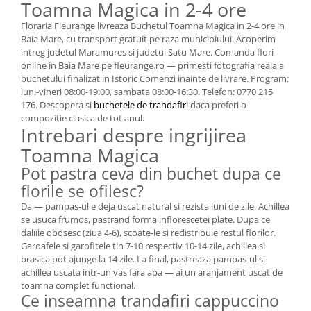
Toamna Magica in 2-4 ore
Floraria Fleurange livreaza Buchetul Toamna Magica in 2-4 ore in
Baia Mare, cu transport gratuit pe raza municipiului. Acoperim
intreg judetul Maramures si judetul Satu Mare. Comanda flori
online in Baia Mare pe fleurange.ro — primesti fotografia reala a
buchetului finalizat in Istoric Comenzi inainte de livrare. Program:
luni-vineri 08:00-19:00, sambata 08:00-16:30. Telefon: 0770 215
176. Descopera si
buchetele de trandafiri
daca preferi o
compozitie clasica de tot anul.
Intrebari despre ingrijirea
Toamna Magica
Pot pastra ceva din buchet dupa ce
florile se ofilesc?
Da — pampas-ul e deja uscat natural si rezista luni de zile. Achillea
se usuca frumos, pastrand forma inflorescetei plate. Dupa ce
daliile obosesc (ziua 4-6), scoate-le si redistribuie restul florilor.
Garoafele si garofitele tin 7-10 respectiv 10-14 zile, achillea si
brasica pot ajunge la 14 zile. La final, pastreaza pampas-ul si
achillea uscata intr-un vas fara apa — ai un aranjament uscat de
toamna complet functional.
Ce inseamna trandafiri cappuccino