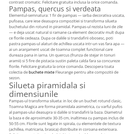
contrast cromatic. Felicitare gratuita inclusa la orice comanda.
Pampas, quercus si verdeata
Elementul-semnatura: 1 fir de pampas — iarba decorativa uscata,
pufoasa, care iese deasupra compozitiei si transforma silueta
buchetului din rotund in piramidal. Pampas-ul rezista luni de zile
— e deja uscat natural si ramane ca element decorativ mult dupa
ce florile cedeaza. Dupa ce daliile si trandafirii obosesc, poti
pastra pampas-ul alaturi de achillea uscata intr-un vas fara apa —
ai un aranjament uscat de toamna complet functional care
dureaza pana in iarna. Un quercus (frunza de stejar in tonuri
aramii) si 5 fire de pistacia sustin paleta calda fara sa concureze
florile. Felicitare gratuita la orice comanda. Descopera toata
colectia de
buchete mixte
Fleurange pentru alte compozitii de
sezon.
Silueta piramidala si
dimensiunile
Pampas-ul transforma silueta: in loc de un buchet rotund clasic,
Toamna Magica are forma piramidala asimetrica, cu varful pufos
al pampas-ului deasupra si daliile si trandafirii la baza. Diametrul
la baza e de aproximativ 30-35 cm, inaltimea cu pampas inclus de
50-55 cm. Florile sunt legate in spirala, cu elementele de textura
(achillea, matricaria, brasica) distribuite in coroana exterioara.