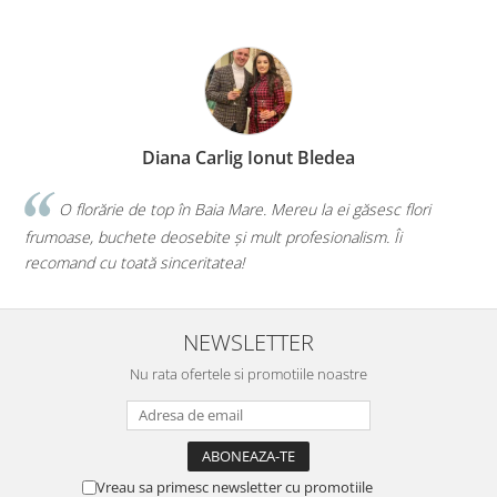
rlig Ionut Bledea
Dian
aia Mare. Mereu la ei găsesc flori
Faceți o treabă minunată! 
e și mult profesionalism. Îi
iau de la voi, iar de fiecare dat
atea!
mai bună alegere!💕
NEWSLETTER
Nu rata ofertele si promotiile noastre
Vreau sa primesc newsletter cu promotiile