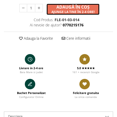
ADAUGĂ ÎN COȘ
AJUNGE LA TINE ÎN 2-4 ORE!
Cod Produs:
FLE-01-03-014
Ai nevoie de ajutor?
0770215176
Adauga la Favorite
Cere informatii
Livrare in 2-4 ore
5.0 ★★★★★
Baia Mare si judet
161 + recenzii Google
Buchet Personalizat
Felicitare gratuita
Configurator Online
La orice comanda
Descriere