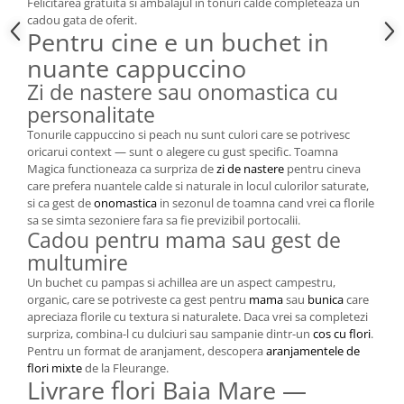
Felicitarea gratuita si ambalajul in tonuri calde completeaza un
cadou gata de oferit.
Pentru cine e un buchet in
nuante cappuccino
Zi de nastere sau onomastica cu
personalitate
Tonurile cappuccino si peach nu sunt culori care se potrivesc
oricarui context — sunt o alegere cu gust specific. Toamna
Magica functioneaza ca surpriza de
zi de nastere
pentru cineva
care prefera nuantele calde si naturale in locul culorilor saturate,
si ca gest de
onomastica
in sezonul de toamna cand vrei ca florile
sa se simta sezoniere fara sa fie previzibil portocalii.
Cadou pentru mama sau gest de
multumire
Un buchet cu pampas si achillea are un aspect campestru,
organic, care se potriveste ca gest pentru
mama
sau
bunica
care
apreciaza florile cu textura si naturalete. Daca vrei sa completezi
surpriza, combina-l cu dulciuri sau sampanie dintr-un
cos cu flori
.
Pentru un format de aranjament, descopera
aranjamentele de
flori mixte
de la Fleurange.
Livrare flori Baia Mare —