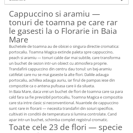
Cappuccino si aramiu —
tonuri de toamna pe care rar
le gasesti la o Florarie in Baia
Mare
Buchetele de toamna au de obicei o singura directie cromatica:
portocaliu. Toamna Magica extinde paleta spre cappuccino,
peach si aramiu — tonuri calde dar mai subtile, care transforma
un buchet de sezon intr-un obiect cu atmosfera proprie.
Trandafirii cappuccino din centru dau tonul: un bej-aramiu
catifelat care nu se mai gaseste la alte flori. Daliile adauga
portocaliu, achillea adauga auriu, iar firul de pampas iese din
compozitie ca o antena pufoasa care ii da silueta.
In Baia Mare, daca vrei un buchet de flori de toamna care sa para
cald fara sa fie previzibil portocaliu, Toamna Magica e compozitia
care sta intre clasic si neconventional. Nuantele de cappuccino
sunt rare in florarii — necesita trandafiri din soiuri specifice,
cultivati in conditii de temperatura si lumina controlate. Cand
apar intr-un buchet, schimba complet registrul cromatic.
Toate cele 23 de flori — specie