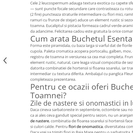
Cele 2 leucospermum adauga textura exotica cu capete sferi
— sunt puncte focale secundare care contrasteaza cu rotunj
(2 fire) puncteaza straturile intermediare cu flori mici, rami
ramuri cu frunze de stejar) aduce un element rustic si sezo
toamna. Eucaliptul si pistacia formeaza cadrul verde-aramiu
da adancime. Felicitarea cadou este gratuita la orice coma
Cum arata Buchetul Esent
Forma este piramidala, cu baza larga si varful dat de floril
cupola. Paleta cromatica acopera portocaliu, galben, mov
registru de toamna in versiunea sa cea mai completa. Fru
element rustic, natural, care leaga vizual compozitia de s
datorita combinatiei de hortensii si floarea soarelui, iar tra
intermediar cu textura diferita. Ambalajul cu panglica Fleura
completeaza prezentarea.
Pentru ce ocazii oferi Buch
Toamnei?
Zile de nastere si onomastici in
Daca cineva sarbatoreste in septembrie, octombrie sau no
ca ai ales ceva ganduit special pentru sezon, nu un aranja
de nastere
, combinatia de floarea soarelui si hortensii fa
si culori calde. Pentru
flori de onomastica
, diversitatea com
Daca vrei sa trimiti flori in Baia Mare pentru o sarbatorita,