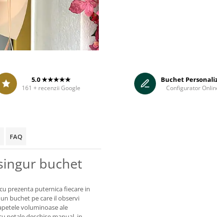
5.0 ★★★★★
Buchet Personali
161 + recenzii Google
Configurator Onlin
FAQ
 singur buchet
i cu prezenta puternica fiecare in
un buchet pe care il observi
 capetele voluminoase ale
 cu petale deschise manual, in