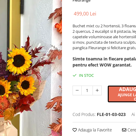
Fleurange
499,00 Lei
Buchet mixt cu 2 hortensii, 3 floare
2 quercus, 2 eucalipt si 8 pistacia, l
capetele voluminoase ale hortensii
si mov, punctata de textura sculpt
panglica Fleurange si felicitare gra
Simte toamna in fiecare peta
pentru efect WOW garantat.
IN STOC
ADAUG
AJUNGE LA
O
Cod Produs:
FLE-01-03-023
Ai
Adauga la Favorite
Cere 