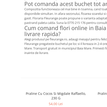
Pot comanda acest buchet tot a
Compozitia functioneaza cel mai bine in toamna, cand to
disponibile simultan. In afara sezonului, floarea soarelui s
gasit. Floraria Fleurange poate propune o varianta adaptata
pastrand paleta calda. Suna la 0770 215 176 pentru consul
Cum comand flori online in Bai
livrare rapida?
Alegi produsul pe fleurange.ro, adaugi mesajul pentru felici
Fleurange pregateste buchetul pe loc si il livreaza in 2-4 o
Mare. Transport gratuit in municipiul Baia Mare. Primesti f
inainte de livrare.
Praline Cu Cocos Si Migdale Raffaello,
Prali
230 G
54,00 Lei