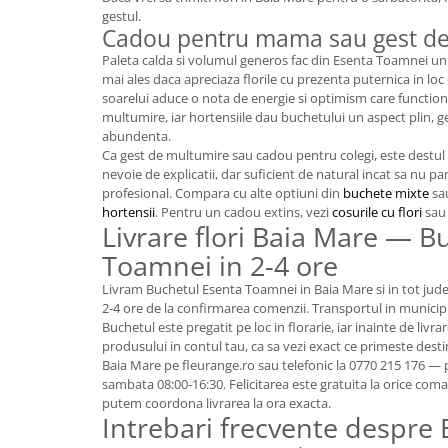
gestul.
Cadou pentru mama sau gest d
Paleta calda si volumul generos fac din Esenta Toamnei u
mai ales daca apreciaza florile cu prezenta puternica in loc
soarelui aduce o nota de energie si optimism care function
multumire, iar hortensiile dau buchetului un aspect plin, g
abundenta.
Ca gest de multumire sau cadou pentru colegi, este destul 
nevoie de explicatii, dar suficient de natural incat sa nu p
profesional. Compara cu alte optiuni din
buchete mixte
sa
hortensii
. Pentru un cadou extins, vezi
cosurile cu flori
sau 
Livrare flori Baia Mare — B
Toamnei in 2-4 ore
Livram Buchetul Esenta Toamnei in Baia Mare si in tot jud
2-4 ore de la confirmarea comenzii. Transportul in municipi
Buchetul este pregatit pe loc in florarie, iar inainte de livr
produsului in contul tau, ca sa vezi exact ce primeste dest
Baia Mare pe fleurange.ro sau telefonic la 0770 215 176 — 
sambata 08:00-16:30. Felicitarea este gratuita la orice com
putem coordona livrarea la ora exacta.
Intrebari frecvente despre