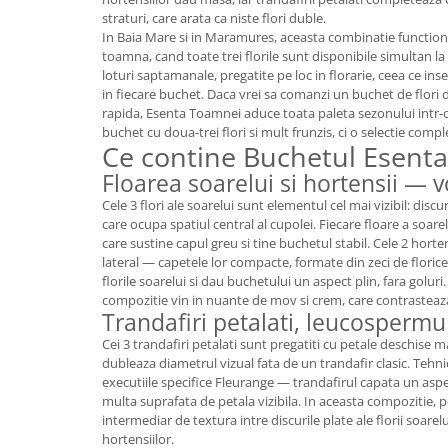
straturi, care arata ca niste flori duble.
In Baia Mare si in Maramures, aceasta combinatie functione
toamna, cand toate trei florile sunt disponibile simultan la 
loturi saptamanale, pregatite pe loc in florarie, ceea ce 
in fiecare buchet. Daca vrei sa comanzi un buchet de flori 
rapida, Esenta Toamnei aduce toata paleta sezonului intr
buchet cu doua-trei flori si mult frunzis, ci o selectie complet
Ce contine Buchetul Esent
Floarea soarelui si hortensii — 
Cele 3 flori ale soarelui sunt elementul cel mai vizibil: discu
care ocupa spatiul central al cupolei. Fiecare floare a soarel
care sustine capul greu si tine buchetul stabil. Cele 2 hor
lateral — capetele lor compacte, formate din zeci de florice
florile soarelui si dau buchetului un aspect plin, fara goluri
compozitie vin in nuante de mov si crem, care contrastea
Trandafiri petalati, leucosperm
Cei 3 trandafiri petalati sunt pregatiti cu petale deschise ma
dubleaza diametrul vizual fata de un trandafir clasic. Tehn
executiile specifice Fleurange — trandafirul capata un aspe
multa suprafata de petala vizibila. In aceasta compozitie, 
intermediar de textura intre discurile plate ale florii soare
hortensiilor.