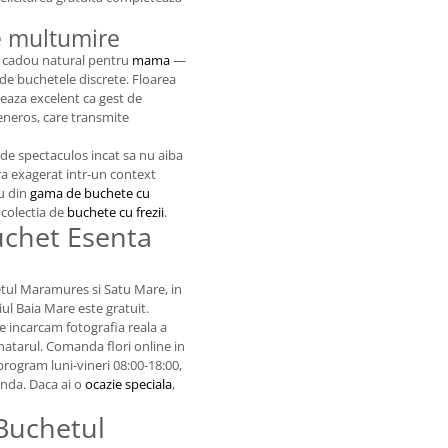
e multumire
n cadou natural pentru
mama
—
 de buchetele discrete. Floarea
eaza excelent ca gest de
eneros, care transmite
de spectaculos incat sa nu aiba
ara exagerat intr-un context
u din
gama de buchete cu
colectia de
buchete cu frezii
.
uchet Esenta
etul Maramures si Satu Mare, in
ul Baia Mare este gratuit.
are incarcam fotografia reala a
inatarul. Comanda flori online in
program luni-vineri 08:00-18:00,
anda. Daca ai o
ocazie speciala
,
 Buchetul