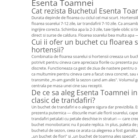
Esenta Toamnei
Cat rezista Buchetul Esenta Toa
Durata depinde de floarea cu ciclul cel mai scurt. Hortensiile
floarea soarelui 7-12 zile, iar trandafirii 7-10 zile. Ca ansam
ingrijire corecta. Schimba apa la 2-3 zile, taie tijele oblic s
direct si surse de caldura. Floarea soarelui bea multa apa — v
Cui ii ofer un buchet cu floarea s
hortensii?
Combinatia de floarea soarelui si hortensii creeaza un buc
potrivit pentru cineva care apreciaza florile cu prezenta p
discrete. Functioneaza ca gest de ziua de nastere pentru o
ca multumire pentru cineva care a facut ceva concret, sau
transmite „m-am gandit la sezon cand am ales". Volumul gene
centrala pe masa unei cine sau receptii.
De ce sa aleg Esenta Toamnei in
clasic de trandafiri?
Un buchet de trandafiri e o alegere sigura dar previzibila. 
prezenta puternica — discurile mari ale florii soarelui, ca
trandafiri petalati cu petale deschise in straturi — care cre
buchet monobotanic nu il poate replica. In plus, paleta de 
buchetul de sezon, ceea ce arata ca alegerea a fost gandita,
„un buchet de flori" si „un buchet de toamna ales special".