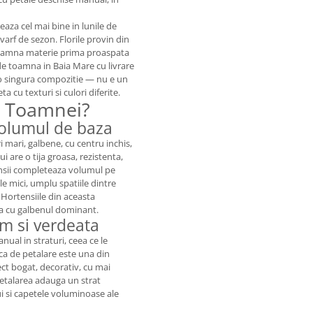
aza cel mai bine in lunile de
varf de sezon. Florile provin din
inseamna materie prima proaspata
de toamna in Baia Mare cu livrare
-o singura compozitie — nu e un
a cu texturi si culori diferite.
a Toamnei?
volumul de baza
ri mari, galbene, cu centru inchis,
ui are o tija groasa, rezistenta,
tensii completeaza volumul pe
le mici, umplu spatiile dintre
. Hortensiile din aceasta
za cu galbenul dominant.
um si verdeata
nual in straturi, ceea ce le
ica de petalare este una din
ct bogat, decorativ, cu mai
petalarea adauga un strat
lui si capetele voluminoase ale