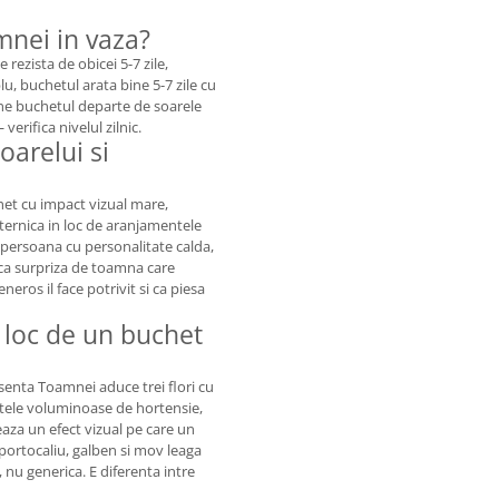
mnei in vaza?
 rezista de obicei 5-7 zile,
blu, buchetul arata bine 5-7 zile cu
i tine buchetul departe de soarele
erifica nivelul zilnic.
oarelui si
het cu impact vizual mare,
uternica in loc de aranjamentele
 persoana cu personalitate calda,
 ca surpriza de toamna care
ros il face potrivit si ca piesa
 loc de un buchet
Esenta Toamnei aduce trei flori cu
petele voluminoase de hortensie,
eaza un efect vizual pe care un
portocaliu, galben si mov leaga
 nu generica. E diferenta intre