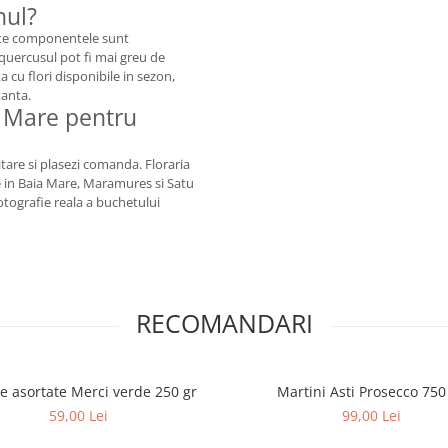
nul?
ate componentele sunt
i quercusul pot fi mai greu de
 cu flori disponibile in sezon,
tanta.
a Mare pentru
tare si plasezi comanda. Floraria
re in Baia Mare, Maramures si Satu
otografie reala a buchetului
RECOMANDARI
ne asortate Merci verde 250 gr
Martini Asti Prosecco 750
59,00 Lei
99,00 Lei