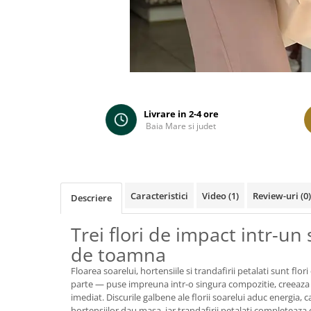
Distribuie
pe
Facebook
Livrare in 2-4 ore
Baia Mare si judet
Caracteristici
Video
(1)
Review-uri
(0)
Descriere
Trei flori de impact intr-un
de toamna
Floarea soarelui, hortensiile si trandafirii petalati sunt flor
parte — puse impreuna intr-o singura compozitie, creeaza 
imediat. Discurile galbene ale florii soarelui aduc energia,
hortensiilor dau masa, iar trandafirii petalati completeaza