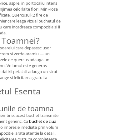
ce, aspre, in portocaliu intens
imea celorlalte flori. Mini-rosa
ficate. Quercusul (2 fire de
nier care leaga vizual buchetul de
 care incadreaza compozitia si ii
nda.
a Toamnei?
e soarelui care depasesc usor
, crem si verde-aramiu — un
nzele de quercus adauga un
ezon. Volumul este generos
ndafirii petalati adauga un strat
nge si felicitarea gratuita
etul Esenta
 lunile de toamna
iembrie, acest buchet transmite
ment generic. Ca
buchet de ziua
ce o impresie imediata prin volum
pozitiei arata atentie la detalii.
 felicitarea gratuita completeaza