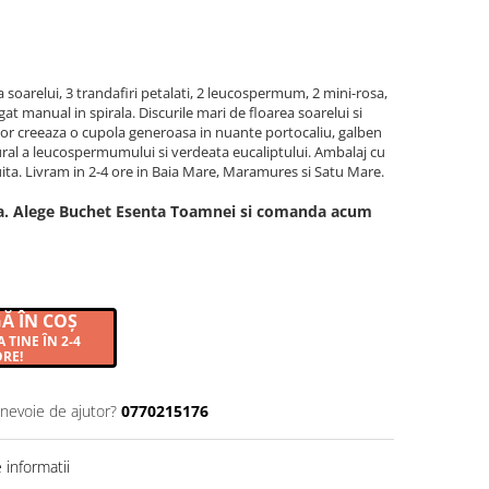
a soarelui, 3 trandafiri petalati, 2 leucospermum, 2 mini-rosa,
egat manual in spirala. Discurile mari de floarea soarelui si
lor creeaza o cupola generoasa in nuante portocaliu, galben
ural a leucospermumului si verdeata eucaliptului. Ambalaj cu
tuita. Livram in 2-4 ore in Baia Mare, Maramures si Satu Mare.
la. Alege Buchet Esenta Toamnei si comanda acum
Ă ÎN COȘ
 TINE ÎN 2-4
RE!
 nevoie de ajutor?
0770215176
informatii