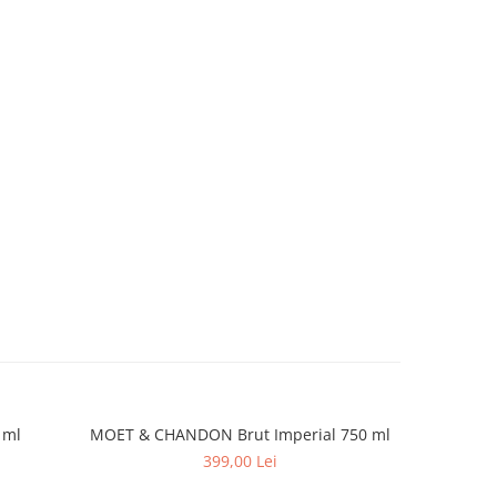
 ml
MOET & CHANDON Brut Imperial 750 ml
Prosecc
399,00 Lei