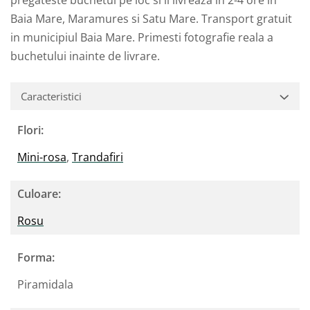
pregateste buchetul pe loc si il livreaza in 2-4 ore in
Baia Mare, Maramures si Satu Mare. Transport gratuit
in municipiul Baia Mare. Primesti fotografie reala a
buchetului inainte de livrare.
Caracteristici
Flori:
Mini-rosa
,
Trandafiri
Culoare:
Rosu
Forma:
Piramidala