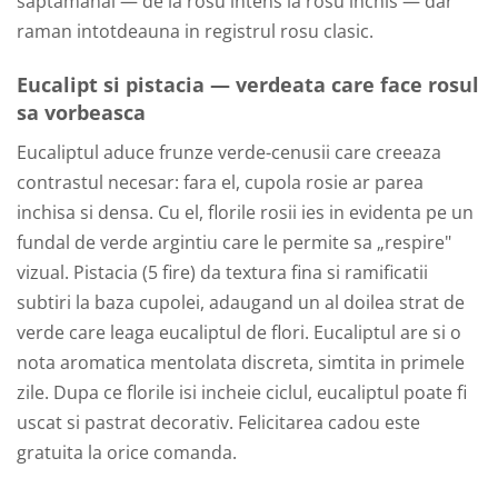
saptamanal — de la rosu intens la rosu inchis — dar
raman intotdeauna in registrul rosu clasic.
Eucalipt si pistacia — verdeata care face rosul
sa vorbeasca
Eucaliptul aduce frunze verde-cenusii care creeaza
contrastul necesar: fara el, cupola rosie ar parea
inchisa si densa. Cu el, florile rosii ies in evidenta pe un
fundal de verde argintiu care le permite sa „respire"
vizual. Pistacia (5 fire) da textura fina si ramificatii
subtiri la baza cupolei, adaugand un al doilea strat de
verde care leaga eucaliptul de flori. Eucaliptul are si o
nota aromatica mentolata discreta, simtita in primele
zile. Dupa ce florile isi incheie ciclul, eucaliptul poate fi
uscat si pastrat decorativ. Felicitarea cadou este
gratuita la orice comanda.