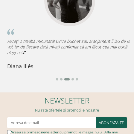
Faceți o treabă minunată! Orice buchet sau aranjament îl iau de la

voi, iar de fiecare dată mi-ați confirmat că am făcut cea mai bună
p
alegere!💕
D
Diana Illés
NEWSLETTER
Nu rata ofertele si promotiile noastre
Vreau sa primesc newsletter cu promotiile magazinului. Afla mai