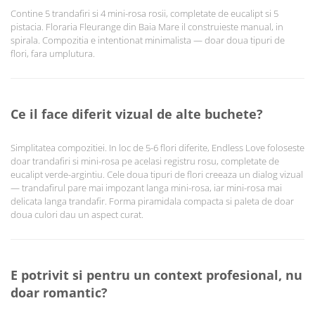
Contine 5 trandafiri si 4 mini-rosa rosii, completate de eucalipt si 5
pistacia. Floraria Fleurange din Baia Mare il construieste manual, in
spirala. Compozitia e intentionat minimalista — doar doua tipuri de
flori, fara umplutura.
Ce il face diferit vizual de alte buchete?
Simplitatea compozitiei. In loc de 5-6 flori diferite, Endless Love foloseste
doar trandafiri si mini-rosa pe acelasi registru rosu, completate de
eucalipt verde-argintiu. Cele doua tipuri de flori creeaza un dialog vizual
— trandafirul pare mai impozant langa mini-rosa, iar mini-rosa mai
delicata langa trandafir. Forma piramidala compacta si paleta de doar
doua culori dau un aspect curat.
E potrivit si pentru un context profesional, nu
doar romantic?