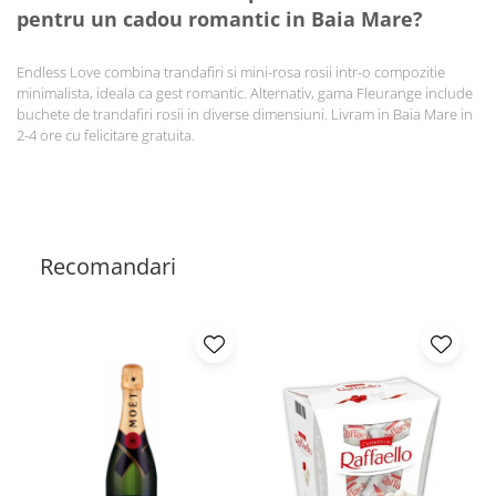
pentru un cadou romantic in Baia Mare?
Endless Love combina trandafiri si mini-rosa rosii intr-o compozitie
minimalista, ideala ca gest romantic. Alternativ, gama Fleurange include
buchete de trandafiri rosii in diverse dimensiuni. Livram in Baia Mare in
2-4 ore cu felicitare gratuita.
Recomandari