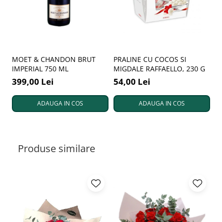
MOET & CHANDON BRUT
PRALINE CU COCOS SI
P
IMPERIAL 750 ML
MIGDALE RAFFAELLO, 230 G
T
399,00 Lei
54,00 Lei
1
ADAUGA IN COS
ADAUGA IN COS
Produse similare