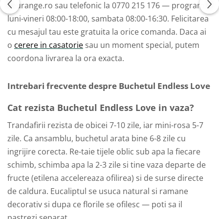
fleurange.ro sau telefonic la 0770 215 176 — program
luni-vineri 08:00-18:00, sambata 08:00-16:30. Felicitarea
cu mesajul tau este gratuita la orice comanda. Daca ai
o
cerere in casatorie
sau un moment special, putem
coordona livrarea la ora exacta.
Intrebari frecvente despre Buchetul Endless Love
Cat rezista Buchetul Endless Love in vaza?
Trandafirii rezista de obicei 7-10 zile, iar mini-rosa 5-7
zile. Ca ansamblu, buchetul arata bine 6-8 zile cu
ingrijire corecta. Re-taie tijele oblic sub apa la fiecare
schimb, schimba apa la 2-3 zile si tine vaza departe de
fructe (etilena accelereaza ofilirea) si de surse directe
de caldura. Eucaliptul se usuca natural si ramane
decorativ si dupa ce florile se ofilesc — poti sa il
pastrezi separat.