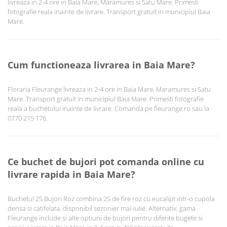
livreaza in 2-4 ore in Baia Mare, Maramures si Satu Mare. Primesti
fotografie reala inainte de livrare. Transport gratuit in municipiul Baia
Mare.
Cum functioneaza livrarea in Baia Mare?
Floraria Fleurange livreaza in 2-4 ore in Baia Mare, Maramures si Satu
Mare. Transport gratuit in municipiul Baia Mare. Primesti fotografie
reala a buchetului inainte de livrare. Comanda pe fleurange.ro sau la
0770 215 176.
Ce buchet de bujori pot comanda online cu
livrare rapida in Baia Mare?
Buchetul 25 Bujori Roz combina 25 de fire roz cu eucalipt intr-o cupola
densa si catifelata, disponibil sezonier mai-iulie. Alternativ, gama
Fleurange include si alte optiuni de bujori pentru diferite bugete si