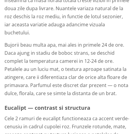
inseamna ca masa florala totala creste vizibil in primele
doua zile dupa livrare. Nuantele variaza natural de la
roz deschis la roz mediu, in functie de lotul sezonier,
iar aceasta variatie adauga adancime vizuala
buchetului.
Bujorii beau multa apa, mai ales in primele 24 de ore.
Daca ajung in stadiu de boboc strans, se deschid
complet la temperatura camerei in 12-24 de ore.
Petalele au un luciu mat, o textura aproape satinata la
atingere, care ii diferentiaza clar de orice alta floare de
primavara. Parfumul este discret dar prezent — o nota
dulce, florala, care se simte la distanta de un brat.
Eucalipt — contrast si structura
Cele 2 ramuri de eucalipt functioneaza ca accent verde-
cenusiu in cadrul cupolei roz. Frunzele rotunde, mate,