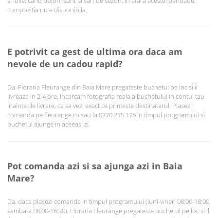
si iulie, cand bujorii sunt la varf de sezon. In afara acestei perioade,
compozitia nu e disponibila.
E potrivit ca gest de ultima ora daca am
nevoie de un cadou rapid?
Da. Floraria Fleurange din Baia Mare pregateste buchetul pe loc si il
livreaza in 2-4 ore. Incarcam fotografia reala a buchetului in contul tau
inainte de livrare, ca sa vezi exact ce primeste destinatarul. Plasezi
comanda pe fleurange.ro sau la 0770 215 176 in timpul programului si
buchetul ajunge in aceeasi zi.
Pot comanda azi si sa ajunga azi in Baia
Mare?
Da, daca plasezi comanda in timpul programului (luni-vineri 08:00-18:00,
sambata 08:00-16:30). Floraria Fleurange pregateste buchetul pe loc si il