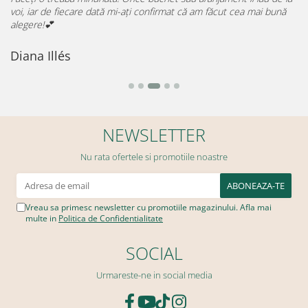
voi, iar de fiecare dată mi-ați confirmat că am făcut cea mai bună
p
alegere!💕
D
Diana Illés
NEWSLETTER
Nu rata ofertele si promotiile noastre
Vreau sa primesc newsletter cu promotiile magazinului. Afla mai
multe in
Politica de Confidentialitate
SOCIAL
Urmareste-ne in social media