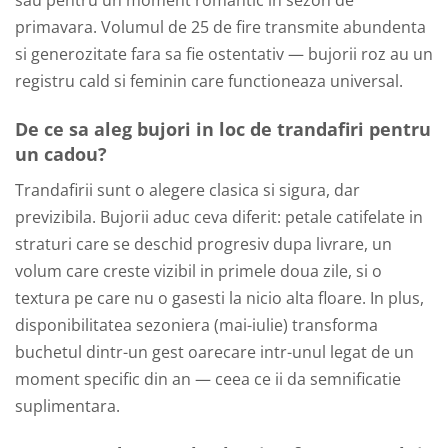
sau pentru un moment romantic in sezon de
primavara. Volumul de 25 de fire transmite abundenta
si generozitate fara sa fie ostentativ — bujorii roz au un
registru cald si feminin care functioneaza universal.
De ce sa aleg bujori in loc de trandafiri pentru
un cadou?
Trandafirii sunt o alegere clasica si sigura, dar
previzibila. Bujorii aduc ceva diferit: petale catifelate in
straturi care se deschid progresiv dupa livrare, un
volum care creste vizibil in primele doua zile, si o
textura pe care nu o gasesti la nicio alta floare. In plus,
disponibilitatea sezoniera (mai-iulie) transforma
buchetul dintr-un gest oarecare intr-unul legat de un
moment specific din an — ceea ce ii da semnificatie
suplimentara.