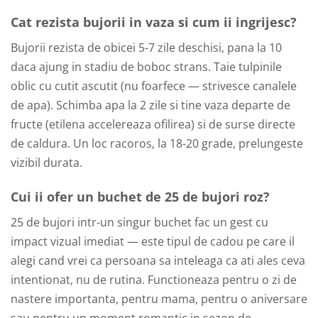
Cat rezista bujorii in vaza si cum ii ingrijesc?
Bujorii rezista de obicei 5-7 zile deschisi, pana la 10
daca ajung in stadiu de boboc strans. Taie tulpinile
oblic cu cutit ascutit (nu foarfece — strivesce canalele
de apa). Schimba apa la 2 zile si tine vaza departe de
fructe (etilena accelereaza ofilirea) si de surse directe
de caldura. Un loc racoros, la 18-20 grade, prelungeste
vizibil durata.
Cui ii ofer un buchet de 25 de bujori roz?
25 de bujori intr-un singur buchet fac un gest cu
impact vizual imediat — este tipul de cadou pe care il
alegi cand vrei ca persoana sa inteleaga ca ati ales ceva
intentionat, nu de rutina. Functioneaza pentru o zi de
nastere importanta, pentru mama, pentru o aniversare