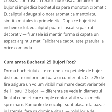
creeaza contrast cu textura lucioasa a petalelor de
bujor si impiedica buchetul sa para monoton cromatic.
Eucaliptul adauga si o nota aromatica mentolata,
simtita mai ales in primele zile. Dupa ce bujorii isi
incheie ciclul, eucaliptul poate fi uscat si pastrat
decorativ — frunzele isi mentin forma si capata un
aspect argintiu mat. Felicitarea cadou este gratuita la
orice comanda.
Cum arata Buchetul 25 Bujori Roz?
Forma buchetului este rotunda, cu petalele de bujor
distribuite uniform pe toata circumferinta. Cele 25 de
fire asigura un volum vizibil mai mare decat variantele
de 11 sau 13 bujori — diferenta se vede in diametrul
final al cupolei, care umple confortabil o vaza medie
spre mare. Ramurile de eucalipt sunt plasate la baza si
in laterale, fara sa domine vizual — rolul lor e de