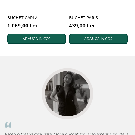
BUCHET CARLA
BUCHET PARIS
1.069,00 Lei
439,00 Lei
ADAUGA IN COS
ADAUGA IN COS
Faceți o treabă minunată! Orice buchet sau aranjament îl iau de la
