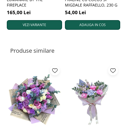
FIREPLACE
MIGDALE RAFFAELLO, 230 G
7
165,00 Lei
54,00 Lei
9
VEZI VARIANTE
ADAUGA IN COS
Produse similare