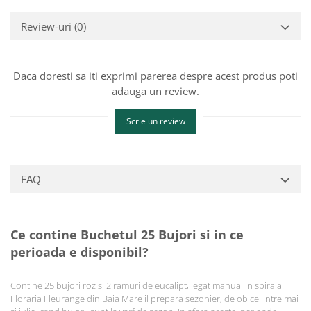
Review-uri
(0)
Daca doresti sa iti exprimi parerea despre acest produs poti
adauga un review.
Scrie un review
FAQ
Ce contine Buchetul 25 Bujori si in ce
perioada e disponibil?
Contine 25 bujori roz si 2 ramuri de eucalipt, legat manual in spirala.
Floraria Fleurange din Baia Mare il prepara sezonier, de obicei intre mai