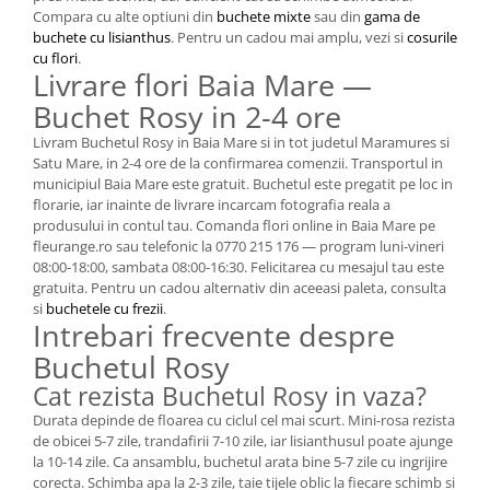
Compara cu alte optiuni din
buchete mixte
sau din
gama de
buchete cu lisianthus
. Pentru un cadou mai amplu, vezi si
cosurile
cu flori
.
Livrare flori Baia Mare —
Buchet Rosy in 2-4 ore
Livram Buchetul Rosy in Baia Mare si in tot judetul Maramures si
Satu Mare, in 2-4 ore de la confirmarea comenzii. Transportul in
municipiul Baia Mare este gratuit. Buchetul este pregatit pe loc in
florarie, iar inainte de livrare incarcam fotografia reala a
produsului in contul tau. Comanda flori online in Baia Mare pe
fleurange.ro sau telefonic la 0770 215 176 — program luni-vineri
08:00-18:00, sambata 08:00-16:30. Felicitarea cu mesajul tau este
gratuita. Pentru un cadou alternativ din aceeasi paleta, consulta
si
buchetele cu frezii
.
Intrebari frecvente despre
Buchetul Rosy
Cat rezista Buchetul Rosy in vaza?
Durata depinde de floarea cu ciclul cel mai scurt. Mini-rosa rezista
de obicei 5-7 zile, trandafirii 7-10 zile, iar lisianthusul poate ajunge
la 10-14 zile. Ca ansamblu, buchetul arata bine 5-7 zile cu ingrijire
corecta. Schimba apa la 2-3 zile, taie tijele oblic la fiecare schimb si