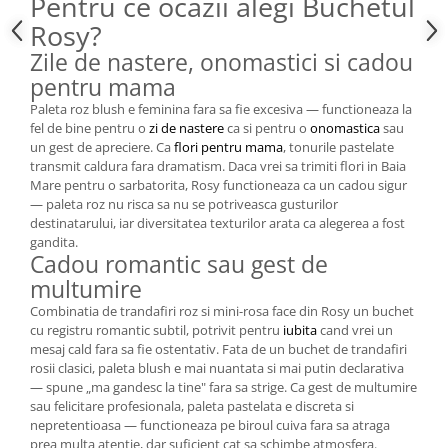
Pentru ce ocazii alegi Buchetul
Rosy?
Zile de nastere, onomastici si cadou
pentru mama
Paleta roz blush e feminina fara sa fie excesiva — functioneaza la
fel de bine pentru o
zi de nastere
ca si pentru o
onomastica
sau
un gest de apreciere. Ca
flori pentru mama
, tonurile pastelate
transmit caldura fara dramatism. Daca vrei sa trimiti flori in Baia
Mare pentru o sarbatorita, Rosy functioneaza ca un cadou sigur
— paleta roz nu risca sa nu se potriveasca gusturilor
destinatarului, iar diversitatea texturilor arata ca alegerea a fost
gandita.
Cadou romantic sau gest de
multumire
Combinatia de trandafiri roz si mini-rosa face din Rosy un buchet
cu registru romantic subtil, potrivit pentru
iubita
cand vrei un
mesaj cald fara sa fie ostentativ. Fata de un buchet de trandafiri
rosii clasici, paleta blush e mai nuantata si mai putin declarativa
— spune „ma gandesc la tine" fara sa strige. Ca gest de multumire
sau felicitare profesionala, paleta pastelata e discreta si
nepretentioasa — functioneaza pe biroul cuiva fara sa atraga
prea multa atentie, dar suficient cat sa schimbe atmosfera.