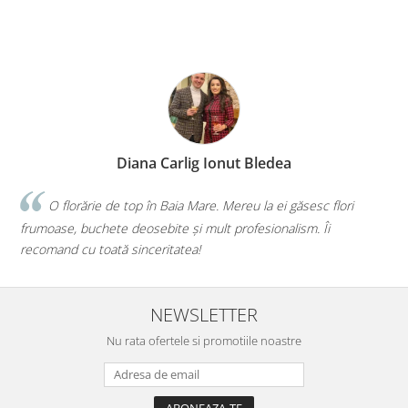
Diana Illés
ăsesc flori
Faceți o treabă minunată! Orice buchet sau aran
sm. Îi
iau de la voi, iar de fiecare dată mi-ați confirmat că a
mai bună alegere!💕
NEWSLETTER
Nu rata ofertele si promotiile noastre