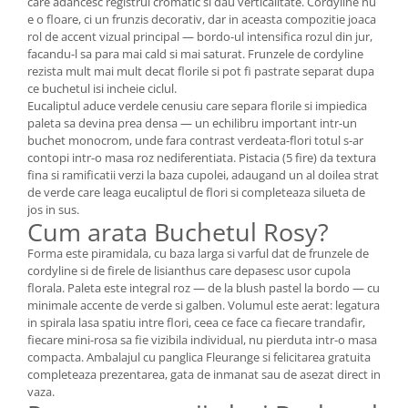
care adancesc registrul cromatic si dau verticalitate. Cordyline nu
e o floare, ci un frunzis decorativ, dar in aceasta compozitie joaca
rol de accent vizual principal — bordo-ul intensifica rozul din jur,
facandu-l sa para mai cald si mai saturat. Frunzele de cordyline
rezista mult mai mult decat florile si pot fi pastrate separat dupa
ce buchetul isi incheie ciclul.
Eucaliptul aduce verdele cenusiu care separa florile si impiedica
paleta sa devina prea densa — un echilibru important intr-un
buchet monocrom, unde fara contrast verdeata-flori totul s-ar
contopi intr-o masa roz nediferentiata. Pistacia (5 fire) da textura
fina si ramificatii verzi la baza cupolei, adaugand un al doilea strat
de verde care leaga eucaliptul de flori si completeaza silueta de
jos in sus.
Cum arata Buchetul Rosy?
Forma este piramidala, cu baza larga si varful dat de frunzele de
cordyline si de firele de lisianthus care depasesc usor cupola
florala. Paleta este integral roz — de la blush pastel la bordo — cu
minimale accente de verde si galben. Volumul este aerat: legatura
in spirala lasa spatiu intre flori, ceea ce face ca fiecare trandafir,
fiecare mini-rosa sa fie vizibila individual, nu pierduta intr-o masa
compacta. Ambalajul cu panglica Fleurange si felicitarea gratuita
completeaza prezentarea, gata de inmanat sau de asezat direct in
vaza.