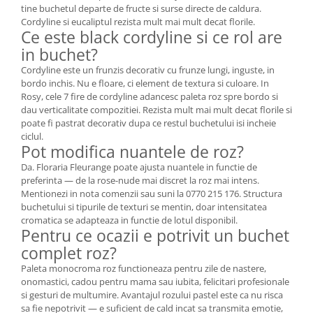
tine buchetul departe de fructe si surse directe de caldura.
Cordyline si eucaliptul rezista mult mai mult decat florile.
Ce este black cordyline si ce rol are
in buchet?
Cordyline este un frunzis decorativ cu frunze lungi, inguste, in
bordo inchis. Nu e floare, ci element de textura si culoare. In
Rosy, cele 7 fire de cordyline adancesc paleta roz spre bordo si
dau verticalitate compozitiei. Rezista mult mai mult decat florile si
poate fi pastrat decorativ dupa ce restul buchetului isi incheie
ciclul.
Pot modifica nuantele de roz?
Da. Floraria Fleurange poate ajusta nuantele in functie de
preferinta — de la rose-nude mai discret la roz mai intens.
Mentionezi in nota comenzii sau suni la 0770 215 176. Structura
buchetului si tipurile de texturi se mentin, doar intensitatea
cromatica se adapteaza in functie de lotul disponibil.
Pentru ce ocazii e potrivit un buchet
complet roz?
Paleta monocroma roz functioneaza pentru zile de nastere,
onomastici, cadou pentru mama sau iubita, felicitari profesionale
si gesturi de multumire. Avantajul rozului pastel este ca nu risca
sa fie nepotrivit — e suficient de cald incat sa transmita emotie,