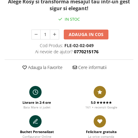
Alege Rosy si transforma mesajul tau intr-un gest
sigur si elegant!
IN STOC
ADAUGA IN COS
Cod Produs:
FLE-02-02-049
Ai nevoie de ajutor?
0770215176
Adauga la Favorite
Cere informatii
Livrare in 2-4 ore
5.0 ★★★★★
Baia Mare si judet
161 + recenzii Google
Buchet Personalizat
Felicitare gratuita
Configurator Online
La orice comanda