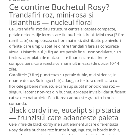
Ce contine Buchetul Rosy?
Trandafiri roz, mini-rosa si
lisianthus — nucleul floral
Cei 3 trandafiri roz dau structura centrala: capete compacte,
petale netede, tije ferme care tin buchetul drept. Mini-rosa (3 fire
ramificate) completeaza cu flori mai mici, distribuite pe niveluri
diferite, care umplu spatiile dintre trandafiri fara sa concureze
vizual. Lisianthusul (1 fir) aduce petale fine, usor ondulate, cu o
textura apropiata de matase — e floarea care da finete
compozitiei si care rezista cel mai mult in vaza (de obicei 10-14
zile).
Garofitele (3 fire) puncteaza cu petale duble, mici si dense, in
nuante de roz. Solidago (1 fir) adauga o textura ramificata cu
floricele galbene minuscule care rup subtil monocromia roz —
singurul accent non-roz din buchet, aproape invizibil dar suficient
cat sa dea naturalete. Felicitarea cadou este gratuita la orice
comanda.
Black cordyline, eucalipt si pistacia
— frunzisul care adanceste paleta
Cele 7 fire de black cordyline sunt elementul care diferentiaza
Rosy de alte buchete roz: frunze lungi, inguste, in bordo inchis,