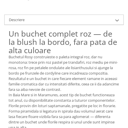
Descriere
Un buchet complet roz — de
la blush la bordo, fara pata de
alta culoare
Buchetul Rosy construieste o paleta integral roz, dar nu
monotona: trece prin roz pastel pe trandafiri, roz mediu pe mini-
rosa, roz fin pe petalele ondulate ale lisianthusului si ajunge la
bordo pe frunzele de cordyline care incadreaza compozitia.
Rezultatul e un buchet in care fiecare element ramane in aceeasi
familie cromatica dar cu intensitati diferite, ceea ce ii da adancime
fara sa aiba nevoie de contrast.
In Baia Mare si in Maramures, acest tip de buchet functioneaza
tot anul, cu disponibilitate constanta a tuturor componentelor.
Florile provin din loturi saptamanale, pregatite pe loc in florarie.
Forma piramidala si legatura in spirala dau volumul aerat care
lasa fiecare floare vizibila fara sa para aglomerat — diferenta
dintre un buchet unde florile respira si unul unde sunt impinse
una in alta.