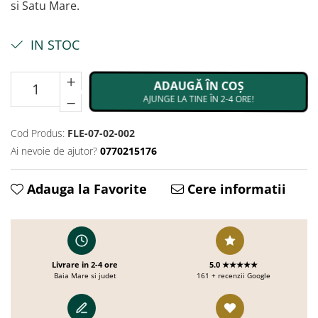
si Satu Mare.
IN STOC
ADAUGĂ ÎN COȘ
AJUNGE LA TINE ÎN 2-4 ORE!
Cod Produs:
FLE-07-02-002
Ai nevoie de ajutor?
0770215176
Adauga la Favorite
Cere informatii
Livrare in 2-4 ore
5.0 ★★★★★
Baia Mare si judet
161 + recenzii Google