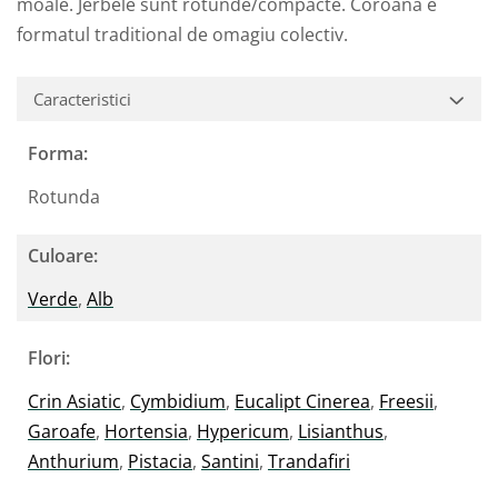
moale. Jerbele sunt rotunde/compacte. Coroana e
formatul traditional de omagiu colectiv.
Caracteristici
Forma:
Rotunda
Culoare:
Verde
,
Alb
Flori:
Crin Asiatic
,
Cymbidium
,
Eucalipt Cinerea
,
Freesii
,
Garoafe
,
Hortensia
,
Hypericum
,
Lisianthus
,
Anthurium
,
Pistacia
,
Santini
,
Trandafiri