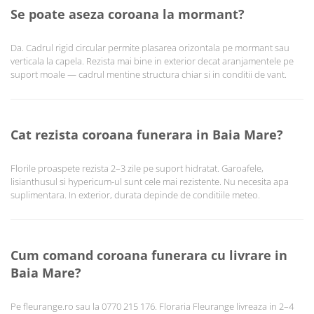
Se poate aseza coroana la mormant?
Da. Cadrul rigid circular permite plasarea orizontala pe mormant sau
verticala la capela. Rezista mai bine in exterior decat aranjamentele pe
suport moale — cadrul mentine structura chiar si in conditii de vant.
Cat rezista coroana funerara in Baia Mare?
Florile proaspete rezista 2–3 zile pe suport hidratat. Garoafele,
lisianthusul si hypericum-ul sunt cele mai rezistente. Nu necesita apa
suplimentara. In exterior, durata depinde de conditiile meteo.
Cum comand coroana funerara cu livrare in
Baia Mare?
Pe fleurange.ro sau la 0770 215 176. Floraria Fleurange livreaza in 2–4