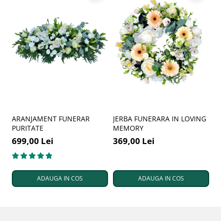
ARANJAMENT FUNERAR
JERBA FUNERARA IN LOVING
A
PURITATE
MEMORY
I
699,00 Lei
369,00 Lei
7
ADAUGA IN COS
ADAUGA IN COS