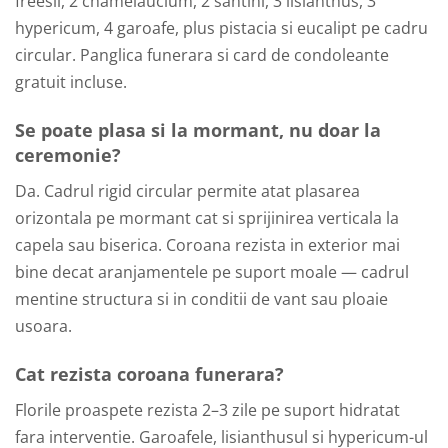
freesii, 2 chamelaucium, 2 santini, 3 lisianthus, 3
hypericum, 4 garoafe, plus pistacia si eucalipt pe cadru
circular. Panglica funerara si card de condoleante
gratuit incluse.
Se poate plasa si la mormant, nu doar la
ceremonie?
Da. Cadrul rigid circular permite atat plasarea
orizontala pe mormant cat si sprijinirea verticala la
capela sau biserica. Coroana rezista in exterior mai
bine decat aranjamentele pe suport moale — cadrul
mentine structura si in conditii de vant sau ploaie
usoara.
Cat rezista coroana funerara?
Florile proaspete rezista 2–3 zile pe suport hidratat
fara interventie. Garoafele, lisianthusul si hypericum-ul