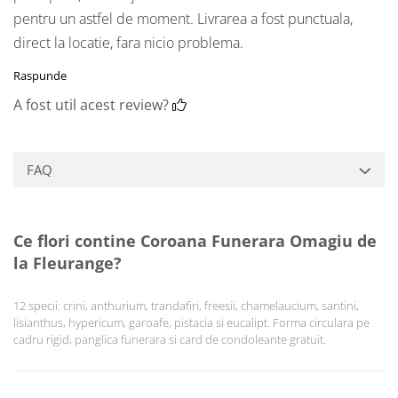
pentru un astfel de moment. Livrarea a fost punctuala,
direct la locatie, fara nicio problema.
Raspunde
A fost util acest review?
FAQ
Ce flori contine Coroana Funerara Omagiu de
la Fleurange?
12 specii: crini, anthurium, trandafiri, freesii, chamelaucium, santini,
lisianthus, hypericum, garoafe, pistacia si eucalipt. Forma circulara pe
cadru rigid, panglica funerara si card de condoleante gratuit.