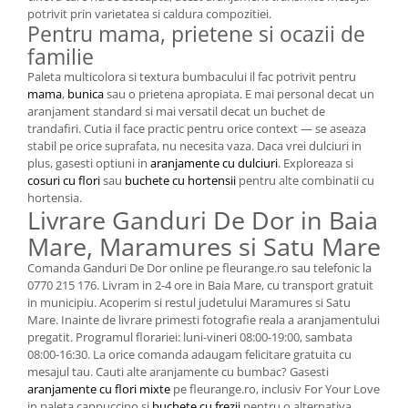
potrivit prin varietatea si caldura compozitiei.
Pentru mama, prietene si ocazii de
familie
Paleta multicolora si textura bumbacului il fac potrivit pentru
mama
,
bunica
sau o prietena apropiata. E mai personal decat un
aranjament standard si mai versatil decat un buchet de
trandafiri. Cutia il face practic pentru orice context — se aseaza
stabil pe orice suprafata, nu necesita vaza. Daca vrei dulciuri in
plus, gasesti optiuni in
aranjamente cu dulciuri
. Exploreaza si
cosuri cu flori
sau
buchete cu hortensii
pentru alte combinatii cu
hortensia.
Livrare Ganduri De Dor in Baia
Mare, Maramures si Satu Mare
Comanda Ganduri De Dor online pe fleurange.ro sau telefonic la
0770 215 176. Livram in 2-4 ore in Baia Mare, cu transport gratuit
in municipiu. Acoperim si restul judetului Maramures si Satu
Mare. Inainte de livrare primesti fotografie reala a aranjamentului
pregatit. Programul florariei: luni-vineri 08:00-19:00, sambata
08:00-16:30. La orice comanda adaugam felicitare gratuita cu
mesajul tau. Cauti alte aranjamente cu bumbac? Gasesti
aranjamente cu flori mixte
pe fleurange.ro, inclusiv For Your Love
in paleta cappuccino si
buchete cu frezii
pentru o alternativa