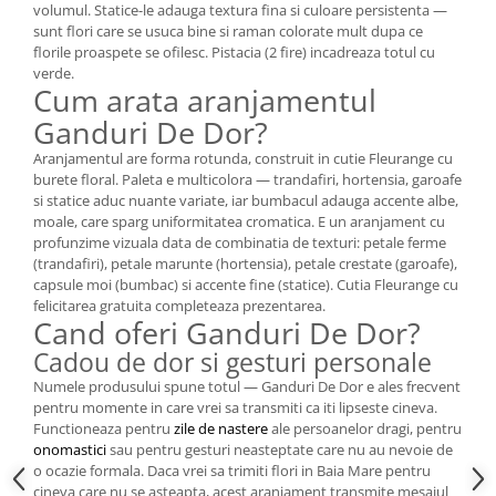
volumul. Statice-le adauga textura fina si culoare persistenta —
sunt flori care se usuca bine si raman colorate mult dupa ce
florile proaspete se ofilesc. Pistacia (2 fire) incadreaza totul cu
verde.
Cum arata aranjamentul
Ganduri De Dor?
Aranjamentul are forma rotunda, construit in cutie Fleurange cu
burete floral. Paleta e multicolora — trandafiri, hortensia, garoafe
si statice aduc nuante variate, iar bumbacul adauga accente albe,
moale, care sparg uniformitatea cromatica. E un aranjament cu
profunzime vizuala data de combinatia de texturi: petale ferme
(trandafiri), petale marunte (hortensia), petale crestate (garoafe),
capsule moi (bumbac) si accente fine (statice). Cutia Fleurange cu
felicitarea gratuita completeaza prezentarea.
Cand oferi Ganduri De Dor?
Cadou de dor si gesturi personale
Numele produsului spune totul — Ganduri De Dor e ales frecvent
pentru momente in care vrei sa transmiti ca iti lipseste cineva.
Functioneaza pentru
zile de nastere
ale persoanelor dragi, pentru
onomastici
sau pentru gesturi neasteptate care nu au nevoie de
o ocazie formala. Daca vrei sa trimiti flori in Baia Mare pentru
cineva care nu se asteapta, acest aranjament transmite mesajul