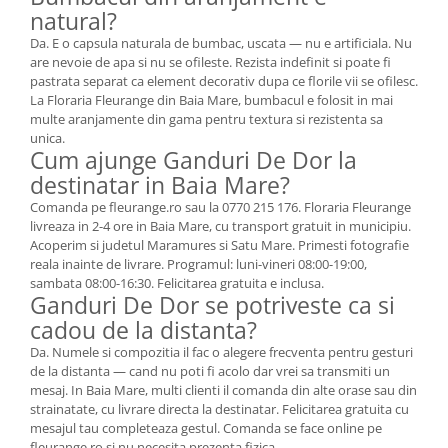
natural?
Da. E o capsula naturala de bumbac, uscata — nu e artificiala. Nu
are nevoie de apa si nu se ofileste. Rezista indefinit si poate fi
pastrata separat ca element decorativ dupa ce florile vii se ofilesc.
La Floraria Fleurange din Baia Mare, bumbacul e folosit in mai
multe aranjamente din gama pentru textura si rezistenta sa
unica.
Cum ajunge Ganduri De Dor la
destinatar in Baia Mare?
Comanda pe fleurange.ro sau la 0770 215 176. Floraria Fleurange
livreaza in 2-4 ore in Baia Mare, cu transport gratuit in municipiu.
Acoperim si judetul Maramures si Satu Mare. Primesti fotografie
reala inainte de livrare. Programul: luni-vineri 08:00-19:00,
sambata 08:00-16:30. Felicitarea gratuita e inclusa.
Ganduri De Dor se potriveste ca si
cadou de la distanta?
Da. Numele si compozitia il fac o alegere frecventa pentru gesturi
de la distanta — cand nu poti fi acolo dar vrei sa transmiti un
mesaj. In Baia Mare, multi clienti il comanda din alte orase sau din
strainatate, cu livrare directa la destinatar. Felicitarea gratuita cu
mesajul tau completeaza gestul. Comanda se face online pe
fleurange.ro si nu necesita prezenta fizica.