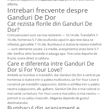
diferita.
Intrebari frecvente despre
Ganduri De Dor
Cat rezista florile din Ganduri De
Dor?
Crinii peruvieni sunt cei mai rezistenti — 10-14 zile. Trandafirii 7-
10 zile, hortensia 5-7 zile (scufunda capul in apa rece daca se
ofileste), garoafele 7-10 zile. Bumbacul si statice-le rezista indefinit
— sunt elemente uscate. Ca medie, aranjamentul arata bine 5-7
zile. Verifica zilnic buretele si adauga apa. Tine cutia departe de
fructe, soare direct si caldura.
Care e diferenta intre Ganduri De
Dor si For Your Love?
Ambele au bumbac si trandafiri, dar Ganduri De Dor e centrat pe
hortensia si statice intr-o paleta multicolora, iar For Your Love e
construit pe trandafiri cappuccino, dahlia si achillea intr-o paleta
neutra (cappuccino, alb, galben). Ganduri De Dor e mai colorat si
mai variat ca textura. For Your Love e mai sobru si mai neutru —
potrivit si ca cadou masculin. Alegerea depinde de gustul
destinatarului.
Bumbacul din aranjament e