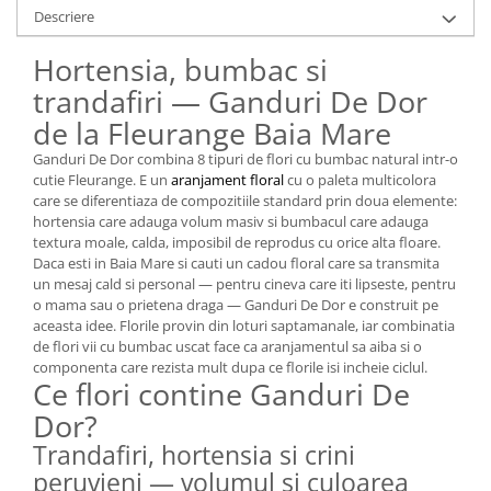
Descriere
Hortensia, bumbac si
trandafiri — Ganduri De Dor
de la Fleurange Baia Mare
Ganduri De Dor combina 8 tipuri de flori cu bumbac natural intr-o
cutie Fleurange. E un
aranjament floral
cu o paleta multicolora
care se diferentiaza de compozitiile standard prin doua elemente:
hortensia care adauga volum masiv si bumbacul care adauga
textura moale, calda, imposibil de reprodus cu orice alta floare.
Daca esti in Baia Mare si cauti un cadou floral care sa transmita
un mesaj cald si personal — pentru cineva care iti lipseste, pentru
o mama sau o prietena draga — Ganduri De Dor e construit pe
aceasta idee. Florile provin din loturi saptamanale, iar combinatia
de flori vii cu bumbac uscat face ca aranjamentul sa aiba si o
componenta care rezista mult dupa ce florile isi incheie ciclul.
Ce flori contine Ganduri De
Dor?
Trandafiri, hortensia si crini
peruvieni — volumul si culoarea