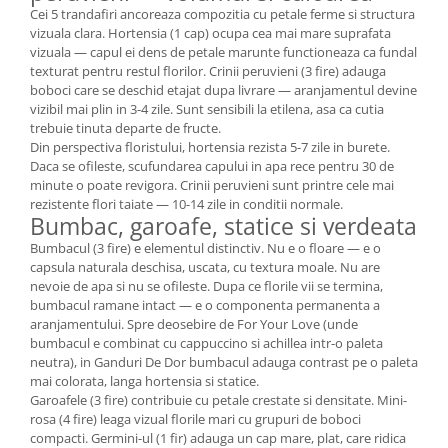
Cei 5 trandafiri ancoreaza compozitia cu petale ferme si structura
vizuala clara. Hortensia (1 cap) ocupa cea mai mare suprafata
vizuala — capul ei dens de petale marunte functioneaza ca fundal
texturat pentru restul florilor. Crinii peruvieni (3 fire) adauga
boboci care se deschid etajat dupa livrare — aranjamentul devine
vizibil mai plin in 3-4 zile. Sunt sensibili la etilena, asa ca cutia
trebuie tinuta departe de fructe.
Din perspectiva floristului, hortensia rezista 5-7 zile in burete.
Daca se ofileste, scufundarea capului in apa rece pentru 30 de
minute o poate revigora. Crinii peruvieni sunt printre cele mai
rezistente flori taiate — 10-14 zile in conditii normale.
Bumbac, garoafe, statice si verdeata
Bumbacul (3 fire) e elementul distinctiv. Nu e o floare — e o
capsula naturala deschisa, uscata, cu textura moale. Nu are
nevoie de apa si nu se ofileste. Dupa ce florile vii se termina,
bumbacul ramane intact — e o componenta permanenta a
aranjamentului. Spre deosebire de For Your Love (unde
bumbacul e combinat cu cappuccino si achillea intr-o paleta
neutra), in Ganduri De Dor bumbacul adauga contrast pe o paleta
mai colorata, langa hortensia si statice.
Garoafele (3 fire) contribuie cu petale crestate si densitate. Mini-
rosa (4 fire) leaga vizual florile mari cu grupuri de boboci
compacti. Germini-ul (1 fir) adauga un cap mare, plat, care ridica