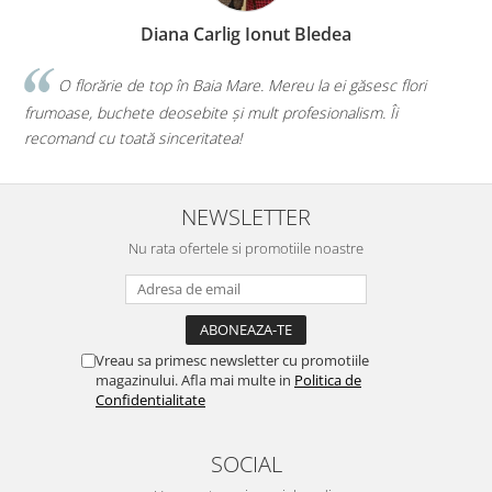
Diana Illés
esc flori
Faceți o treabă minunată! Orice buchet sau aranja
m. Îi
iau de la voi, iar de fiecare dată mi-ați confirmat că am 
mai bună alegere!💕
NEWSLETTER
Nu rata ofertele si promotiile noastre
Vreau sa primesc newsletter cu promotiile
magazinului. Afla mai multe in
Politica de
Confidentialitate
SOCIAL